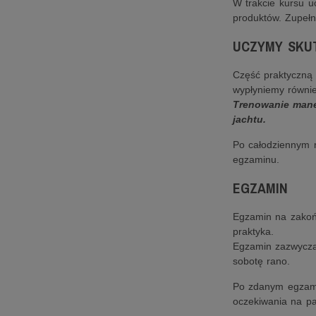
W trakcie kursu u
produktów. Zupełn
UCZYMY SKUT
Część praktyczną 
wypłyniemy równie
Trenowanie mane
jachtu.
Po całodziennym 
egzaminu.
EGZAMIN
Egzamin na zakońc
praktyka.
Egzamin zazwycza
sobotę rano.
Po zdanym egzami
oczekiwania na pa