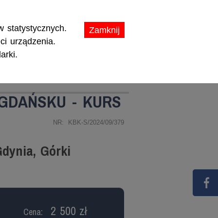
ikaty.
 statystycznych.
Zamknij
ci urządzenia.
arki.
TY
PROMOCJE
GDAŃSKU - KURS
NR: KBK-S/2024/09/379
dynia, Górki
2 500 zł
Cena: