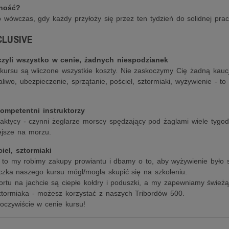
lność?
o wówczas, gdy każdy przyłoży się przez ten tydzień do solidnej prac
CLUSIVE
zyli wszystko w cenie, żadnych niespodzianek
ursu są wliczone wszystkie koszty. Nie zaskoczymy Cię żadną kaucj
liwo, ubezpieczenie, sprzątanie, pościel, sztormiaki, wyżywienie - to
ompetentni instruktorzy
aktycy - czynni żeglarze morscy spędzający pod żaglami wiele tygod
ejsze na morzu.
iel, sztormiaki
to my robimy zakupy prowiantu i dbamy o to, aby wyżywienie było 
iczka naszego kursu mógł/mogła skupić się na szkoleniu.
rtu na jachcie są ciepłe kołdry i poduszki, a my zapewniamy świeżą
ztormiaka - możesz korzystać z naszych Tribordów 500.
 oczywiście w cenie kursu!