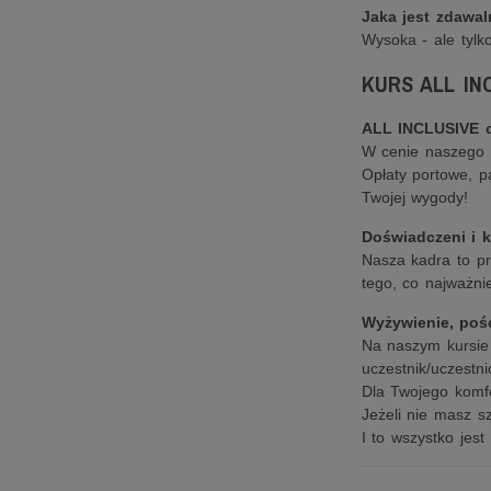
Jaka jest zdawa
Wysoka - ale tylk
KURS ALL IN
ALL INCLUSIVE c
W cenie naszego k
Opłaty portowe, pa
Twojej wygody!
Doświadczeni i k
Nasza kadra to pr
tego, co najważni
Wyżywienie, pośc
Na naszym kursie 
uczestnik/uczestn
Dla Twojego komfo
Jeżeli nie masz s
I to wszystko jest