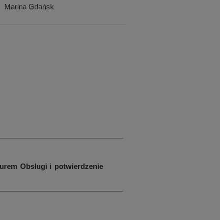
Marina Gdańsk
________________________________
urem Obsługi i potwierdzenie
________________________________