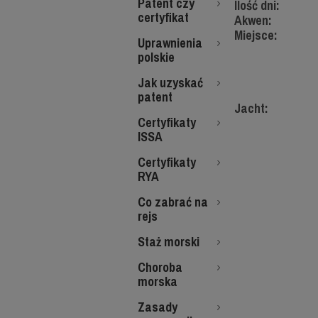
Patent czy
Ilość dni:
certyfikat
Akwen:
Miejsce:
Uprawnienia
polskie
Jak uzyskać
patent
Jacht:
Certyfikaty
ISSA
Certyfikaty
RYA
Co zabrać na
rejs
Staż morski
Choroba
morska
Zasady