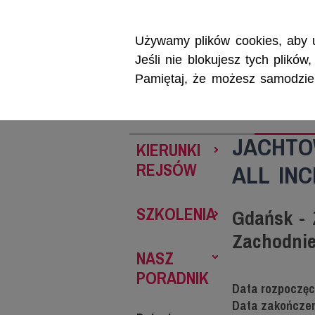
Używamy plików cookies, aby u
Jeśli nie blokujesz tych plikó
Pamiętaj, że możesz samodzieln
REJSY
SZKOL
JACHTO
KIERUNKI
REJSÓW
ALL INC
SZKOLENIA
Gdańsk - 
Zachodni
NASZ
PORADNIK
Data rozpoczęc
Data zakończen