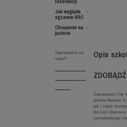
rezerwacji
Jak wygląda
egzamin SRC
Chrapanie na
jachcie
Opis szko
Zapraszamy na
rejsy!!!
------------
ZDOBĄDŹ
------------
------
Zapraszamy Cię n
jachcie Bavaria C
jak i część teore
Na kurs zbieramy 
samodzielnego ćw