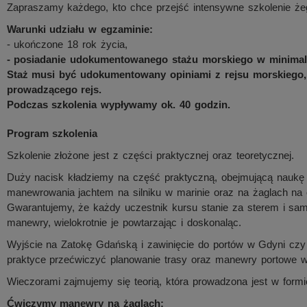
Zapraszamy każdego, kto chce przejść intensywne szkolenie żeg
Warunki udziału w egzaminie:
- ukończone 18 rok życia,
- posiadanie udokumentowanego stażu morskiego w minimalne
Staż musi być udokumentowany opiniami z rejsu morskiego,
prowadzącego rejs.
Podczas szkolenia wypływamy ok. 40 godzin.
Program szkolenia
Szkolenie złożone jest z części praktycznej oraz teoretycznej.
Duży nacisk kładziemy na część praktyczną, obejmującą naukę
manewrowania jachtem na silniku w marinie oraz na żaglach na 
Gwarantujemy, że każdy uczestnik kursu stanie za sterem i sa
manewry, wielokrotnie je powtarzając i doskonaląc.
Wyjście na Zatokę Gdańską i zawinięcie do portów w Gdyni czy
praktyce przećwiczyć planowanie trasy oraz manewry portowe w
Wieczorami zajmujemy się teorią, która prowadzona jest w formi
Ćwiczymy manewry na żaglach: