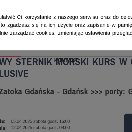
Rejsy morskie i śródlądowe, szkolenia żeglarskie, patenty i certyf
łatwić Ci korzystanie z naszego serwisu oraz do celów
w, to zgadzasz się na ich użycie oraz zapisanie w pamię
ie zarządzać cookies, zmieniając ustawienia przegląd
ENIA
CZARTERY
PATENTY I CERTYFIKA
WY STERNIK MORSKI KURS W 
KONTAKT
LUSIVE
Zatoka Gdańska - Gdańsk >>> porty: G
e
ia:
05.04.2025 sobota godz. 16:00
ia:
12.04.2025 sobota godz. 09:00