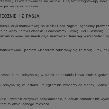
czestnicy zakwaterowani są na jachcie. Tutaj też przygotowują sobie 
ie jak na rejsie morskim.
ECZNIE I Z PASJĄ!
kursu, czyli manewrówkę na silniku i pod żaglami będziemy prowadz
ż na wody Zatoki Gdańskiej i odwiedzimy Gdynię, Hel i Jastarnię.
wrów w kilku marinach daje możliwość bardziej wszechstronne
manewrowaniu jachtem wieczorem zabieramy się za teorię - tak, ab
zenie kursu odbywa się w piątek po południu i trwa około 4 godzin 
j odbywa się w Jastarni. Po egzaminie wracamy do Mariny Gdańsk, g
nie uczestnik otrzymuje zaświadczenie, z którym samodzielnie wyst
tent to około jednego miesiąca.