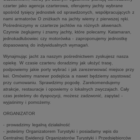
czarter jako agencja czarterowa, oferujemy jachty wybrane
spośród tysięcy jednostek od sprawdzonych, współpracujących z
nami armatorów O zniżkach na jachty wiemy z pierwszej ręki.
Pośredniczymy w czarterze jachtów na różnych akwenach.
Czynnie żeglujemy i znamy jachty, które polecamy. Katamaran,
jednokadłubowiec czy motorówka - zaproponujemy jednostkę
dopasowaną do indywidualnych wymagań.
Wynajmując jacht za naszym pośrednictwem zyskujesz nasza
opiekę. W czasie czarteru doradzimy jak ułożyć trasę,
podpowiemy jakie porty wybrać i jak zarezerwować miejsce przy
kei. Omówimy manewr podejścia a nawet będziemy asystować
przy cumowaniu. Sprawdzimy pogodę. Zarekomendujemy
atrakcje, restauracje i opowiemy o lokalnych zwyczajach. Cały
czas jesteśmy do dyspozycji, możesz zadzwonić, zapytać -
wyjaśnimy i pomożemy.
ORGANIZATOR
- prowadzimy legalną działalność
- jesteśmy Organizatorem Turystyki i posiadamy wpis do
Centralnej Ewidencji Organizatorów Turystyki i Przedsiębiorców