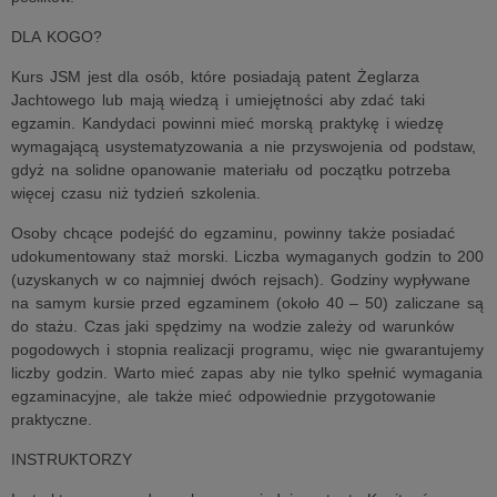
DLA KOGO?
Kurs JSM jest dla osób, które posiadają patent Żeglarza
Jachtowego lub mają wiedzą i umiejętności aby zdać taki
egzamin. Kandydaci powinni mieć morską praktykę i wiedzę
wymagającą usystematyzowania a nie przyswojenia od podstaw,
gdyż na solidne opanowanie materiału od początku potrzeba
więcej czasu niż tydzień szkolenia.
Osoby chcące podejść do egzaminu, powinny także posiadać
udokumentowany staż morski. Liczba wymaganych godzin to 200
(uzyskanych w co najmniej dwóch rejsach). Godziny wypływane
na samym kursie przed egzaminem (około 40 – 50) zaliczane są
do stażu. Czas jaki spędzimy na wodzie zależy od warunków
pogodowych i stopnia realizacji programu, więc nie gwarantujemy
liczby godzin. Warto mieć zapas aby nie tylko spełnić wymagania
egzaminacyjne, ale także mieć odpowiednie przygotowanie
praktyczne.
INSTRUKTORZY