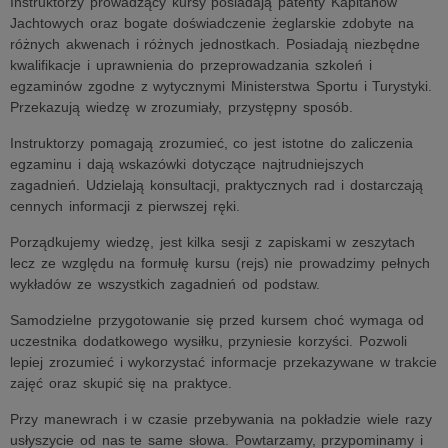
Instruktorzy prowadzący kursy posiadają patenty Kapitanów
Jachtowych oraz bogate doświadczenie żeglarskie zdobyte na
różnych akwenach i różnych jednostkach. Posiadają niezbędne
kwalifikacje i uprawnienia do przeprowadzania szkoleń i
egzaminów zgodne z wytycznymi Ministerstwa Sportu i Turystyki.
Przekazują wiedzę w zrozumiały, przystępny sposób.
Instruktorzy pomagają zrozumieć, co jest istotne do zaliczenia
egzaminu i dają wskazówki dotyczące najtrudniejszych
zagadnień. Udzielają konsultacji, praktycznych rad i dostarczają
cennych informacji z pierwszej ręki.
Porządkujemy wiedzę, jest kilka sesji z zapiskami w zeszytach
lecz ze względu na formułę kursu (rejs) nie prowadzimy pełnych
wykładów ze wszystkich zagadnień od podstaw.
Samodzielne przygotowanie się przed kursem choć wymaga od
uczestnika dodatkowego wysiłku, przyniesie korzyści. Pozwoli
lepiej zrozumieć i wykorzystać informacje przekazywane w trakcie
zajęć oraz skupić się na praktyce.
Przy manewrach i w czasie przebywania na pokładzie wiele razy
usłyszycie od nas te same słowa. Powtarzamy, przypominamy i