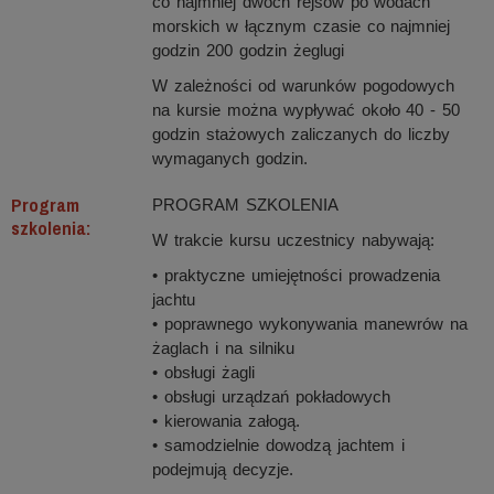
co najmniej dwóch rejsów po wodach
morskich w łącznym czasie co najmniej
godzin 200 godzin żeglugi
W zależności od warunków pogodowych
na kursie można wypływać około 40 - 50
godzin stażowych zaliczanych do liczby
wymaganych godzin.
Program
PROGRAM SZKOLENIA
szkolenia:
W trakcie kursu uczestnicy nabywają:
• praktyczne umiejętności prowadzenia
jachtu
• poprawnego wykonywania manewrów na
żaglach i na silniku
• obsługi żagli
• obsługi urządzań pokładowych
• kierowania załogą.
• samodzielnie dowodzą jachtem i
podejmują decyzje.