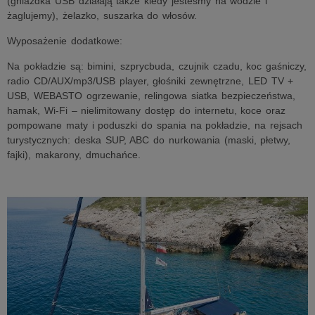
(gniazdka USB działają także kiedy jesteśmy na wodzie i
żaglujemy), żelazko, suszarka do włosów.
Wyposażenie dodatkowe:
Na pokładzie są: bimini, szprycbuda, czujnik czadu, koc gaśniczy,
radio CD/AUX/mp3/USB player, głośniki zewnętrzne, LED TV +
USB, WEBASTO ogrzewanie, relingowa siatka bezpieczeństwa,
hamak, Wi-Fi – nielimitowany dostęp do internetu, koce oraz
pompowane maty i poduszki do spania na pokładzie, na rejsach
turystycznych: deska SUP, ABC do nurkowania (maski, płetwy,
fajki), makarony, dmuchańce.