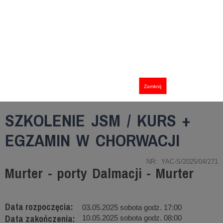
Zamknij
SZKOLENIE JSM / KURS +
EGZAMIN W CHORWACJI
NR: YAC-S/2025/04/271
Murter - porty Dalmacji - Murter
Data rozpoczęcia:
03.05.2025 sobota godz. 17:00
Data zakończenia:
10.05.2025 sobota godz. 08:00