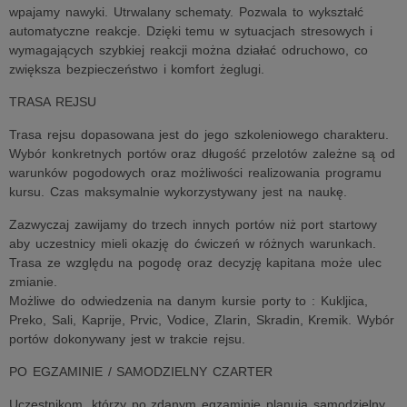
wpajamy nawyki. Utrwalany schematy. Pozwala to wykształć
automatyczne reakcje. Dzięki temu w sytuacjach stresowych i
wymagających szybkiej reakcji można działać odruchowo, co
zwiększa bezpieczeństwo i komfort żeglugi.
TRASA REJSU
Trasa rejsu dopasowana jest do jego szkoleniowego charakteru.
Wybór konkretnych portów oraz długość przelotów zależne są od
warunków pogodowych oraz możliwości realizowania programu
kursu. Czas maksymalnie wykorzystywany jest na naukę.
Zazwyczaj zawijamy do trzech innych portów niż port startowy
aby uczestnicy mieli okazję do ćwiczeń w różnych warunkach.
Trasa ze względu na pogodę oraz decyzję kapitana może ulec
zmianie.
Możliwe do odwiedzenia na danym kursie porty to : Kukljica,
Preko, Sali, Kaprije, Prvic, Vodice, Zlarin, Skradin, Kremik. Wybór
portów dokonywany jest w trakcie rejsu.
PO EGZAMINIE / SAMODZIELNY CZARTER
Uczestnikom, którzy po zdanym egzaminie planują samodzielny