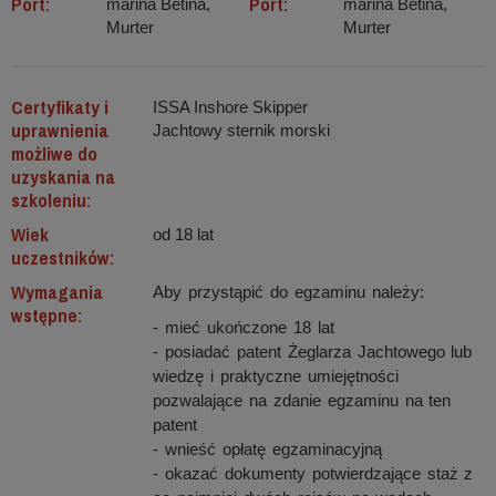
Port:
Port:
marina Betina,
marina Betina,
Murter
Murter
Certyfikaty i
ISSA Inshore Skipper
uprawnienia
Jachtowy sternik morski
możliwe do
uzyskania na
szkoleniu:
Wiek
od 18 lat
uczestników:
Wymagania
Aby przystąpić do egzaminu należy:
wstępne:
- mieć ukończone 18 lat
- posiadać patent Żeglarza Jachtowego lub
wiedzę i praktyczne umiejętności
pozwalające na zdanie egzaminu na ten
patent
- wnieść opłatę egzaminacyjną
- okazać dokumenty potwierdzające staż z