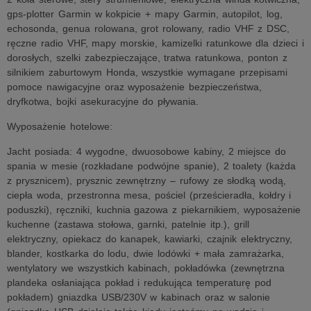
gps-plotter Garmin w kokpicie + mapy Garmin, autopilot, log,
echosonda, genua rolowana, grot rolowany, radio VHF z DSC,
ręczne radio VHF, mapy morskie, kamizelki ratunkowe dla dzieci i
dorosłych, szelki zabezpieczające, tratwa ratunkowa, ponton z
silnikiem zaburtowym Honda, wszystkie wymagane przepisami
pomoce nawigacyjne oraz wyposażenie bezpieczeństwa,
dryfkotwa, bojki asekuracyjne do pływania.
Wyposażenie hotelowe:
Jacht posiada: 4 wygodne, dwuosobowe kabiny, 2 miejsce do
spania w mesie (rozkładane podwójne spanie), 2 toalety (każda
z prysznicem), prysznic zewnętrzny – rufowy ze słodką wodą,
ciepła woda, przestronna mesa, pościel (prześcieradła, kołdry i
poduszki), ręczniki, kuchnia gazowa z piekarnikiem, wyposażenie
kuchenne (zastawa stołowa, garnki, patelnie itp.), grill
elektryczny, opiekacz do kanapek, kawiarki, czajnik elektryczny,
blander, kostkarka do lodu, dwie lodówki + mała zamrażarka,
wentylatory we wszystkich kabinach, pokładówka (zewnętrzna
plandeka osłaniająca pokład i redukująca temperaturę pod
pokładem) gniazdka USB/230V w kabinach oraz w salonie