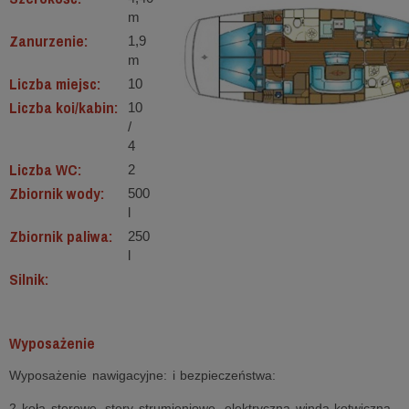
m
Zanurzenie:
1,9
m
Liczba miejsc:
10
Liczba koi/kabin:
10
/
4
Liczba WC:
2
Zbiornik wody:
500
l
Zbiornik paliwa:
250
l
Silnik:
Wyposażenie
Wyposażenie nawigacyjne: i bezpieczeństwa:
2 koła sterowe, stery strumieniowe, elektryczna winda kotwiczna,