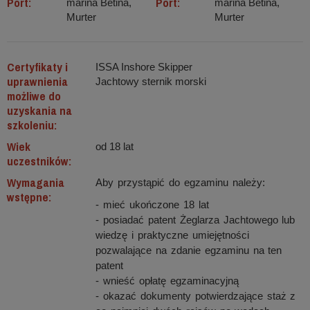
Port:
Port:
marina Betina,
marina Betina,
Murter
Murter
Certyfikaty i
ISSA Inshore Skipper
uprawnienia
Jachtowy sternik morski
możliwe do
uzyskania na
szkoleniu:
Wiek
od 18 lat
uczestników:
Wymagania
Aby przystąpić do egzaminu należy:
wstępne:
- mieć ukończone 18 lat
- posiadać patent Żeglarza Jachtowego lub
wiedzę i praktyczne umiejętności
pozwalające na zdanie egzaminu na ten
patent
- wnieść opłatę egzaminacyjną
- okazać dokumenty potwierdzające staż z