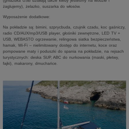
(gniazdka USB działają także kiedy jesteśmy na wodzie i
żaglujemy), żelazko, suszarka do włosów.
Wyposażenie dodatkowe:
Na pokładzie są: bimini, szprycbuda, czujnik czadu, koc gaśniczy,
radio CD/AUX/mp3/USB player, głośniki zewnętrzne, LED TV +
USB, WEBASTO ogrzewanie, relingowa siatka bezpieczeństwa,
hamak, Wi-Fi – nielimitowany dostęp do internetu, koce oraz
pompowane maty i poduszki do spania na pokładzie, na rejsach
turystycznych: deska SUP, ABC do nurkowania (maski, płetwy,
fajki), makarony, dmuchańce.