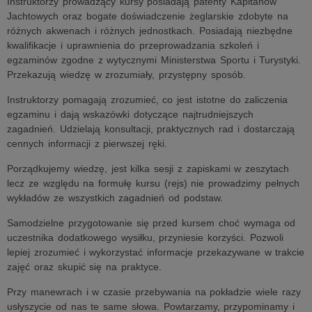
Instruktorzy prowadzący kursy posiadają patenty Kapitanów
Jachtowych oraz bogate doświadczenie żeglarskie zdobyte na
różnych akwenach i różnych jednostkach. Posiadają niezbędne
kwalifikacje i uprawnienia do przeprowadzania szkoleń i
egzaminów zgodne z wytycznymi Ministerstwa Sportu i Turystyki.
Przekazują wiedzę w zrozumiały, przystępny sposób.
Instruktorzy pomagają zrozumieć, co jest istotne do zaliczenia
egzaminu i dają wskazówki dotyczące najtrudniejszych
zagadnień. Udzielają konsultacji, praktycznych rad i dostarczają
cennych informacji z pierwszej ręki.
Porządkujemy wiedzę, jest kilka sesji z zapiskami w zeszytach
lecz ze względu na formułę kursu (rejs) nie prowadzimy pełnych
wykładów ze wszystkich zagadnień od podstaw.
Samodzielne przygotowanie się przed kursem choć wymaga od
uczestnika dodatkowego wysiłku, przyniesie korzyści. Pozwoli
lepiej zrozumieć i wykorzystać informacje przekazywane w trakcie
zajęć oraz skupić się na praktyce.
Przy manewrach i w czasie przebywania na pokładzie wiele razy
usłyszycie od nas te same słowa. Powtarzamy, przypominamy i