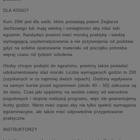
DLA KOGO?
Kurs JSM jest dla osób, które posiadają patent Żeglarza
Jachtowego lub mają wiedzą i umiejętności aby zdać taki
egzamin. Kandydaci powinni mieć morską praktykę i wiedzę
wymagającą usystematyzowania a nie przyswojenia od podstaw,
gdyż na solidne opanowanie materiału od początku potrzeba
więcej czasu niż tydzień szkolenia.
Osoby chcące podejść do egzaminu, powinny także posiadać
udokumentowany staż morski. Liczba wymaganych godzin to 200
(uzyskanych w co najmniej dwóch rejsach). Godziny wypływane
na samym kursie przed egzaminem (około 40 – 50) zaliczane są
do stażu. Czas jaki spędzimy na wodzie zależy od warunków
pogodowych i stopnia realizacji programu, więc nie gwarantujemy
liczby godzin. Warto mieć zapas aby nie tylko spełnić wymagania
egzaminacyjne, ale także mieć odpowiednie przygotowanie
praktyczne.
INSTRUKTORZY