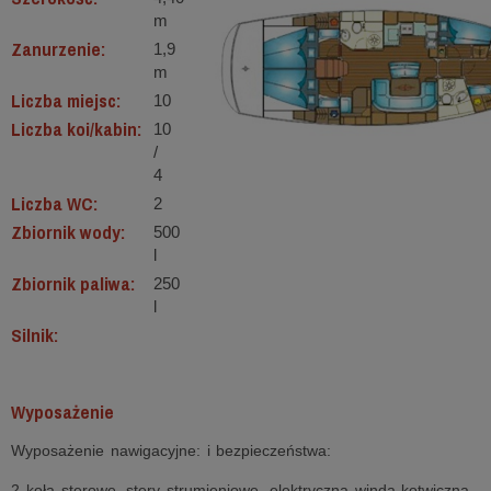
m
Zanurzenie:
1,9
m
Liczba miejsc:
10
Liczba koi/kabin:
10
/
4
Liczba WC:
2
Zbiornik wody:
500
l
Zbiornik paliwa:
250
l
Silnik:
Wyposażenie
Wyposażenie nawigacyjne: i bezpieczeństwa:
2 koła sterowe, stery strumieniowe, elektryczna winda kotwiczna,