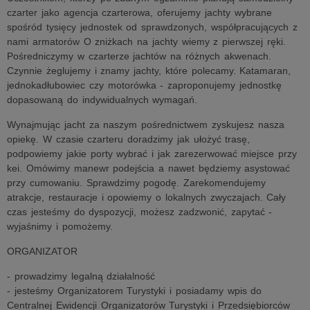
czarter jako agencja czarterowa, oferujemy jachty wybrane
spośród tysięcy jednostek od sprawdzonych, współpracujących z
nami armatorów O zniżkach na jachty wiemy z pierwszej ręki.
Pośredniczymy w czarterze jachtów na różnych akwenach.
Czynnie żeglujemy i znamy jachty, które polecamy. Katamaran,
jednokadłubowiec czy motorówka - zaproponujemy jednostkę
dopasowaną do indywidualnych wymagań.
Wynajmując jacht za naszym pośrednictwem zyskujesz nasza
opiekę. W czasie czarteru doradzimy jak ułożyć trasę,
podpowiemy jakie porty wybrać i jak zarezerwować miejsce przy
kei. Omówimy manewr podejścia a nawet będziemy asystować
przy cumowaniu. Sprawdzimy pogodę. Zarekomendujemy
atrakcje, restauracje i opowiemy o lokalnych zwyczajach. Cały
czas jesteśmy do dyspozycji, możesz zadzwonić, zapytać -
wyjaśnimy i pomożemy.
ORGANIZATOR
- prowadzimy legalną działalność
- jesteśmy Organizatorem Turystyki i posiadamy wpis do
Centralnej Ewidencji Organizatorów Turystyki i Przedsiębiorców