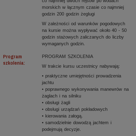
co najmniej dwóch rejsów po wodach
morskich w łącznym czasie co najmniej
godzin 200 godzin żeglugi
W zależności od warunków pogodowych
na kursie można wypływać około 40 - 50
godzin stażowych zaliczanych do liczby
wymaganych godzin.
Program
PROGRAM SZKOLENIA
szkolenia:
W trakcie kursu uczestnicy nabywają:
• praktyczne umiejętności prowadzenia
jachtu
• poprawnego wykonywania manewrów na
żaglach i na silniku
• obsługi żagli
• obsługi urządzań pokładowych
• kierowania załogą.
• samodzielnie dowodzą jachtem i
podejmują decyzje.