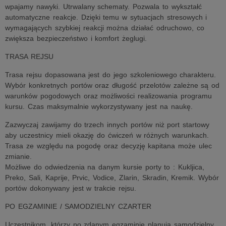
wpajamy nawyki. Utrwalany schematy. Pozwala to wykształć
automatyczne reakcje. Dzięki temu w sytuacjach stresowych i
wymagających szybkiej reakcji można działać odruchowo, co
zwiększa bezpieczeństwo i komfort żeglugi.
TRASA REJSU
Trasa rejsu dopasowana jest do jego szkoleniowego charakteru.
Wybór konkretnych portów oraz długość przelotów zależne są od
warunków pogodowych oraz możliwości realizowania programu
kursu. Czas maksymalnie wykorzystywany jest na naukę.
Zazwyczaj zawijamy do trzech innych portów niż port startowy
aby uczestnicy mieli okazję do ćwiczeń w różnych warunkach.
Trasa ze względu na pogodę oraz decyzję kapitana może ulec
zmianie.
Możliwe do odwiedzenia na danym kursie porty to : Kukljica,
Preko, Sali, Kaprije, Prvic, Vodice, Zlarin, Skradin, Kremik. Wybór
portów dokonywany jest w trakcie rejsu.
PO EGZAMINIE / SAMODZIELNY CZARTER
Uczestnikom, którzy po zdanym egzaminie planują samodzielny