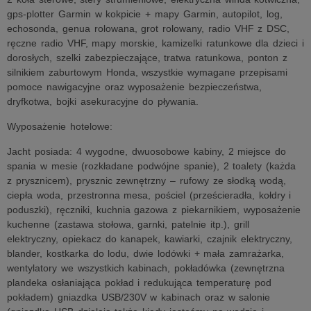
gps-plotter Garmin w kokpicie + mapy Garmin, autopilot, log,
echosonda, genua rolowana, grot rolowany, radio VHF z DSC,
ręczne radio VHF, mapy morskie, kamizelki ratunkowe dla dzieci i
dorosłych, szelki zabezpieczające, tratwa ratunkowa, ponton z
silnikiem zaburtowym Honda, wszystkie wymagane przepisami
pomoce nawigacyjne oraz wyposażenie bezpieczeństwa,
dryfkotwa, bojki asekuracyjne do pływania.
Wyposażenie hotelowe:
Jacht posiada: 4 wygodne, dwuosobowe kabiny, 2 miejsce do
spania w mesie (rozkładane podwójne spanie), 2 toalety (każda
z prysznicem), prysznic zewnętrzny – rufowy ze słodką wodą,
ciepła woda, przestronna mesa, pościel (prześcieradła, kołdry i
poduszki), ręczniki, kuchnia gazowa z piekarnikiem, wyposażenie
kuchenne (zastawa stołowa, garnki, patelnie itp.), grill
elektryczny, opiekacz do kanapek, kawiarki, czajnik elektryczny,
blander, kostkarka do lodu, dwie lodówki + mała zamrażarka,
wentylatory we wszystkich kabinach, pokładówka (zewnętrzna
plandeka osłaniająca pokład i redukująca temperaturę pod
pokładem) gniazdka USB/230V w kabinach oraz w salonie