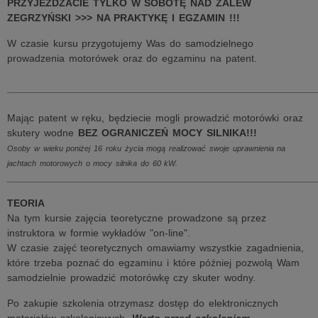
PRZYJEŻDZACIE TYLKO W SOBOTĘ NAD ZALEW
ZEGRZYŃSKI >>> NA PRAKTYKĘ I EGZAMIN !!!
W czasie kursu przygotujemy Was do samodzielnego
prowadzenia motorówek oraz do egzaminu na patent.
______________________________________________________
Mając patent w ręku, będziecie mogli prowadzić motorówki oraz
skutery wodne
BEZ OGRANICZEŃ MOCY SILNIKA!!!
Osoby w wieku poniżej 16 roku życia mogą realizować swoje uprawnienia na
jachtach motorowych o mocy silnika do 60 kW.
______________________________________________________
TEORIA
Na tym kursie zajęcia teoretyczne prowadzone są przez
instruktora w formie wykładów "on-line".
W czasie zajęć teoretycznych omawiamy wszystkie zagadnienia,
które trzeba poznać do egzaminu i które później pozwolą Wam
samodzielnie prowadzić motorówkę czy skuter wodny.
Po zakupie szkolenia otrzymasz dostęp do elektronicznych