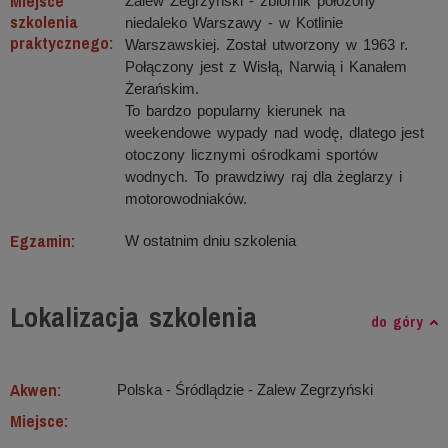
Miejsce
Zalew Zegrzyński - zbiornik położony
szkolenia
niedaleko Warszawy - w Kotlinie
praktycznego:
Warszawskiej. Został utworzony w 1963 r.
Połączony jest z Wisłą, Narwią i Kanałem
Żerańskim.
To bardzo popularny kierunek na
weekendowe wypady nad wodę, dlatego jest
otoczony licznymi ośrodkami sportów
wodnych. To prawdziwy raj dla żeglarzy i
motorowodniaków.
Egzamin:
W ostatnim dniu szkolenia
Lokalizacja szkolenia
do góry
Akwen:
Polska - Śródlądzie ‐ Zalew Zegrzyński
Miejsce: