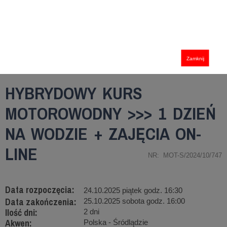
Zamknij
HYBRYDOWY KURS
MOTOROWODNY >>> 1 DZIEŃ
NA WODZIE + ZAJĘCIA ON-
LINE
NR: MOT-S/2024/10/747
Data rozpoczęcia:
24.10.2025 piątek godz. 16:30
Data zakończenia:
25.10.2025 sobota godz. 16:00
Ilość dni:
2 dni
Akwen:
Polska - Śródlądzie