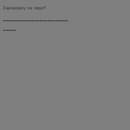
Zapraszamy na rejsy!!!
-------------------------
-----