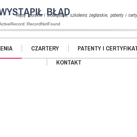
WYSTĄPIŁ BŁĄD
Rejsy morskie i śródlądowe, szkolenia żeglarskie, patenty i certyf
ActiveRecord::RecordNotFound
ENIA
CZARTERY
PATENTY I CERTYFIKA
KONTAKT