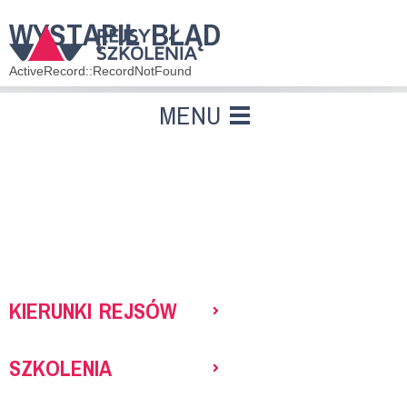
WYSTĄPIŁ BŁĄD
ActiveRecord::RecordNotFound
MENU
KIERUNKI REJSÓW
SZKOLENIA