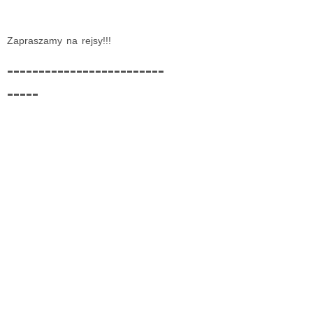
Zapraszamy na rejsy!!!
-------------------------
-----