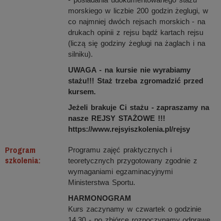
morskiego w liczbie 200 godzin żeglugi, w
co najmniej dwóch rejsach morskich - na
drukach opinii z rejsu bądź kartach rejsu
(liczą się godziny żeglugi na żaglach i na
silniku).
UWAGA - na kursie nie wyrabiamy
stażu!!! Staż trzeba zgromadzić przed
kursem.
Jeżeli brakuje Ci stażu - zapraszamy na
nasze REJSY STAŻOWE !!!
https://www.rejsyiszkolenia.pl/rejsy
Program
Programu zajęć praktycznych i
szkolenia:
teoretycznych przygotowany zgodnie z
wymaganiami egzaminacyjnymi
Ministerstwa Sportu.
HARMONOGRAM
Kurs zaczynamy w czwartek o godzinie
14.30 - po zbiórce rozpoczynamy odprawę