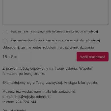
Zgadzam się na otrzymywanie informacji marketingowych
więcej
Zapoznałem(-łam) się z informacją o przetwarzaniu danych
więcej
Udowodnij, że nie jesteś robotem i wpisz wynik działania
18 + 8 =
Z przyjemnością odpowiemy na Twoje pytania. Wypełnij
formularz po lewej stronie.
Skontaktujemy się z Tobą, zazwyczaj, w ciągu kilku godzin.
Możesz też wysłać nam maila lub zadzwonić:
e-mail:
info@rejsyiszkolenia.pl
telefon: 724 724 744
Do usłyszenia!