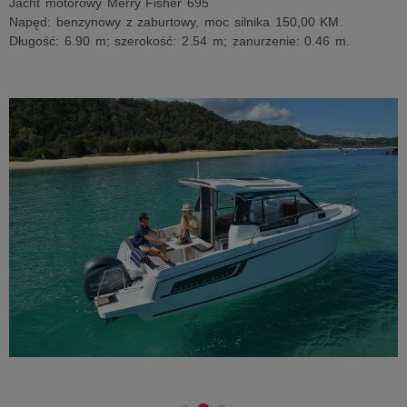
Jacht motorowy Merry Fisher 695
Napęd: benzynowy z zaburtowy, moc silnika 150,00 KM.
Długość: 6.90 m; szerokość: 2.54 m; zanurzenie: 0.46 m.