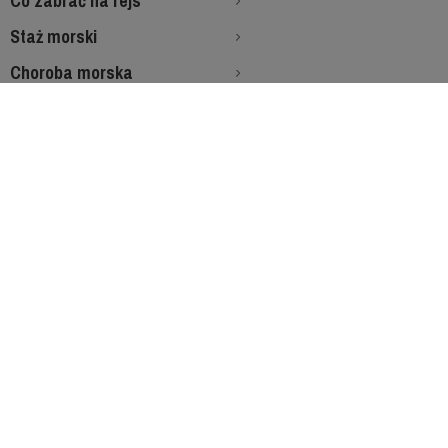
Co zabrać na rejs
Staż morski
Choroba morska
Zasady rezerwacji
Jak wygląda egzamin SRC
Chrapanie na jachcie
Zapraszamy na rejsy!!!
-------------------------
-----