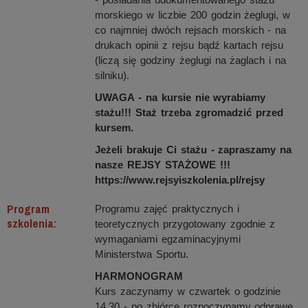
morskiego w liczbie 200 godzin żeglugi, w
co najmniej dwóch rejsach morskich - na
drukach opinii z rejsu bądź kartach rejsu
(liczą się godziny żeglugi na żaglach i na
silniku).
UWAGA - na kursie nie wyrabiamy
stażu!!! Staż trzeba zgromadzić przed
kursem.
Jeżeli brakuje Ci stażu - zapraszamy na
nasze REJSY STAŻOWE !!!
https://www.rejsyiszkolenia.pl/rejsy
Program
Programu zajęć praktycznych i
szkolenia:
teoretycznych przygotowany zgodnie z
wymaganiami egzaminacyjnymi
Ministerstwa Sportu.
HARMONOGRAM
Kurs zaczynamy w czwartek o godzinie
14.30 - po zbiórce rozpoczynamy odprawę