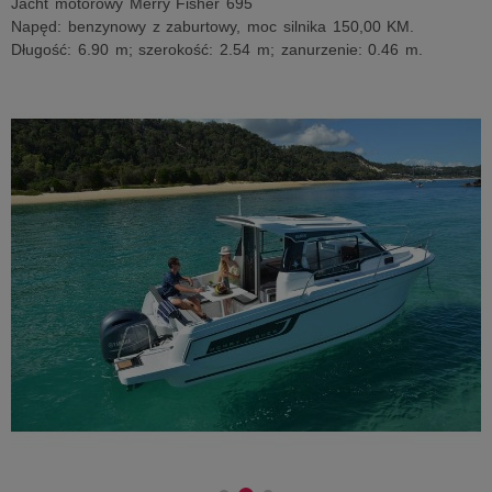
Jacht motorowy Merry Fisher 695
Napęd: benzynowy z zaburtowy, moc silnika 150,00 KM.
Długość: 6.90 m; szerokość: 2.54 m; zanurzenie: 0.46 m.