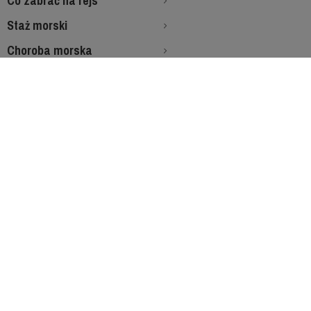
Co zabrać na rejs
Staż morski
Choroba morska
Zasady rezerwacji
Jak wygląda egzamin SRC
Chrapanie na jachcie
Zapraszamy na rejsy!!!
-------------------------
-----