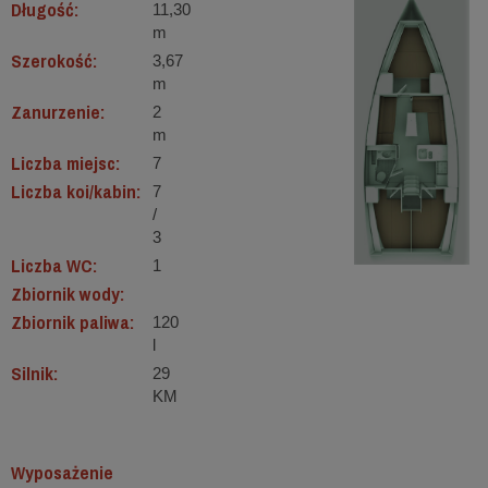
Długość:
11,30
m
Szerokość:
3,67
m
Zanurzenie:
2
m
Liczba miejsc:
7
Liczba koi/kabin:
7
/
3
Liczba WC:
1
Zbiornik wody:
Zbiornik paliwa:
120
l
Silnik:
29
KM
Wyposażenie