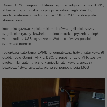
Garmin GPS z mapami elektronicznymi w kokpicie, odbiornik AIS,
aktualne mapy morskie, locje i przewodniki żeglarskie, log,
sonda, wiatromierz, radio Garmin VHF z DSC, dziobowy ster
strumieniowy
kuchenka gazowa z piekarnikiem, lodówka, grill elektryczny,
czajnik elektryczny, kawiarka, toaleta morska, prysznic z ciepłą
wodą, radio z USB, ogrzewanie Webasto, świeża pościel,
sztormiaki morskie
radiopława satelitarna EPIRB, pneumatyczna tratwa ratunkowa (8
osób), radio Garmin VHF z DSC, przenośne radio VHF, zestaw
pirotechniki, automatyczne kamizelki ratunkowe z uprzężą
bezpieczeństwa, apteczka pierwszej pomocy, boja MOB