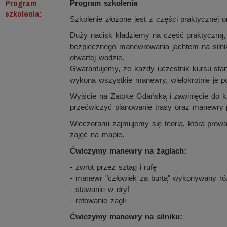
Program
Program szkolenia
szkolenia:
Szkolenie złożone jest z części praktycznej o
Duży nacisk kładziemy na część praktyczną,
bezpiecznego manewrowania jachtem na silni
otwartej wodzie.
Gwarantujemy, że każdy uczestnik kursu stan
wykona wszystkie manewry, wielokrotnie je po
Wyjście na Zatoke Gdańską i zawinięcie do ki
przećwiczyć planowanie trasy oraz manewry 
Wieczorami zajmujemy się teorią, która prow
zajęć na mapie.
Ćwiczymy manewry na żaglach:
- zwrot przez sztag i rufę
- manewr "człowiek za burtą" wykonywany r
- stawanie w dryf
- refowanie żagli
Ćwiczymy manewry na silniku: