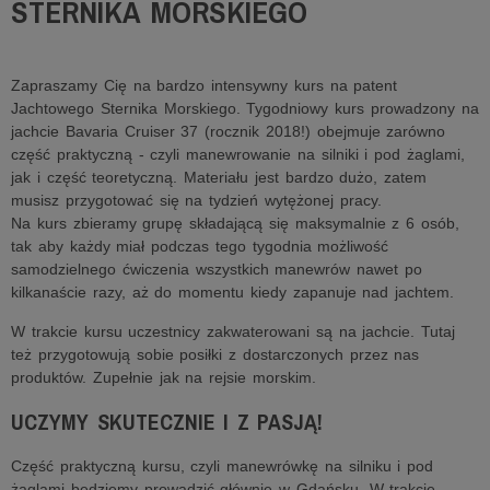
STERNIKA MORSKIEGO
Zapraszamy Cię na bardzo intensywny kurs na patent
Jachtowego Sternika Morskiego. Tygodniowy kurs prowadzony na
jachcie Bavaria Cruiser 37 (rocznik 2018!) obejmuje zarówno
część praktyczną - czyli manewrowanie na silniki i pod żaglami,
jak i część teoretyczną. Materiału jest bardzo dużo, zatem
musisz przygotować się na tydzień wytężonej pracy.
Na kurs zbieramy grupę składającą się maksymalnie z 6 osób,
tak aby każdy miał podczas tego tygodnia możliwość
samodzielnego ćwiczenia wszystkich manewrów nawet po
kilkanaście razy, aż do momentu kiedy zapanuje nad jachtem.
W trakcie kursu uczestnicy zakwaterowani są na jachcie. Tutaj
też przygotowują sobie posiłki z dostarczonych przez nas
produktów. Zupełnie jak na rejsie morskim.
UCZYMY SKUTECZNIE I Z PASJĄ!
Część praktyczną kursu, czyli manewrówkę na silniku i pod
żaglami będziemy prowadzić głównie w Gdańsku. W trakcie