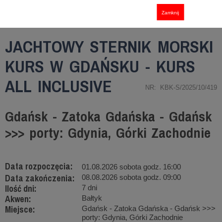
Zamknij
JACHTOWY STERNIK MORSKI
KURS W GDAŃSKU - KURS
ALL INCLUSIVE
NR: KBK-S/2025/10/419
Gdańsk - Zatoka Gdańska - Gdańsk
>>> porty: Gdynia, Górki Zachodnie
Data rozpoczęcia:
01.08.2026 sobota godz. 16:00
Data zakończenia:
08.08.2026 sobota godz. 09:00
Ilość dni:
7 dni
Akwen:
Bałtyk
Miejsce:
Gdańsk - Zatoka Gdańska - Gdańsk >>>
porty: Gdynia, Górki Zachodnie