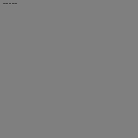
-----