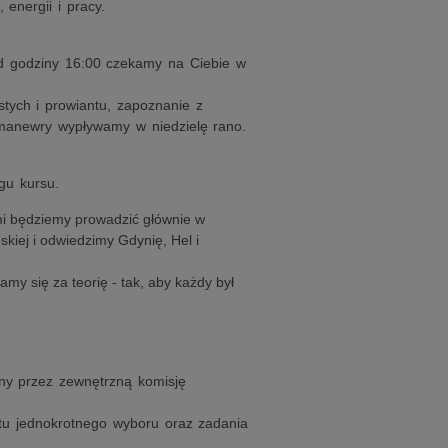
energii i pracy.
d godziny 16:00 czekamy na Ciebie w
tych i prowiantu, zapoznanie z
a manewry wypływamy w niedzielę rano.
gu kursu.
ami będziemy prowadzić głównie w
iej i odwiedzimy Gdynię, Hel i
 się za teorię - tak, aby każdy był
ny przez zewnętrzną komisję
stu jednokrotnego wyboru oraz zadania