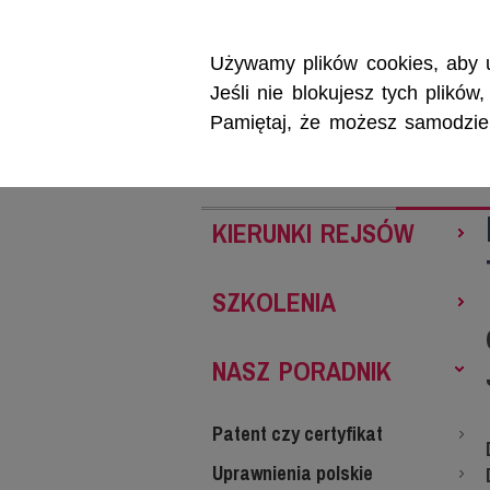
Używamy plików cookies, aby u
Jeśli nie blokujesz tych plikó
Pamiętaj, że możesz samodzieln
REJSY
SZKOL
KIERUNKI REJSÓW
SZKOLENIA
NASZ PORADNIK
Patent czy certyfikat
Uprawnienia polskie