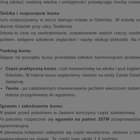
chcą zdobyć rzetelną wiedzę i umiejętności poświęcając trochę czasu, 
Zbiórka i rozpoczęcie kursu
Kurs rozpoczynamy w sercu starego miasta w Gdańsku. W sobotę o
Marinie Gdańsk przy ulicy Szafarnia.
Sobota to czas na zaokrętowanie, rozpakowanie swoich rzeczy osobis
jachtem, wstępne szkolenie żeglarskie i naukę obsługi jednostki. N
Przebieg kursu
Skipper na początku kursu przedstawi załodze harmonogram przebie
Część praktyczną kursu
, czyli manewrówkę na silniku i pod żagl
Gdańsku. W trakcie kursu wypłyniemy również na wody Zatoki Gdańsk
Jastarnię.
Teoria
- po całodziennym manewrowaniu jachtem wieczorem zabieramy
dobrze przygotowany do egzaminu.
Egzamin i zakończenie kursu
W piątek przed południem w Jastarni kończymy część szkoleniową.
Po południu rozpocznie się
egzamin na patent JSTM
przeprowadza
egzaminacyjną.
W pierwszej kolejności odbędzie się część teoretyczna, złożona z te
nawigacyjnego na mapie. Ta część trwa około 1.5 godziny.