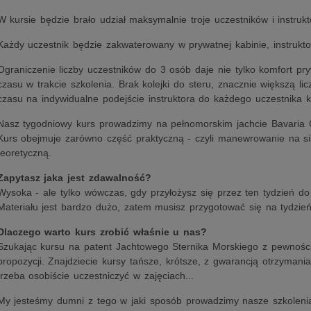
W kursie będzie brało udział maksymalnie troje uczestników i instrukt
Każdy uczestnik będzie zakwaterowany w prywatnej kabinie, instrukt
Ograniczenie liczby uczestników do 3 osób daje nie tylko komfort pry
czasu w trakcie szkolenia. Brak kolejki do steru, znacznie większą
czasu na indywidualne podejście instruktora do każdego uczestnika k
Nasz tygodniowy kurs prowadzimy na pełnomorskim jachcie Bavaria C
Kurs obejmuje zarówno część praktyczną - czyli manewrowanie na siln
teoretyczną.
Zapytasz jaka jest zdawalność?
Wysoka - ale tylko wówczas, gdy przyłożysz się przez ten tydzień do 
Materiału jest bardzo dużo, zatem musisz przygotować się na tydzień
Dlaczego warto kurs zrobić właśnie u nas?
Szukając kursu na patent Jachtowego Sternika Morskiego z pewnością
propozycji. Znajdziecie kursy tańsze, krótsze, z gwarancją otrzymania
trzeba osobiście uczestniczyć w zajęciach...
My jesteśmy dumni z tego w jaki sposób prowadzimy nasze szkolenia