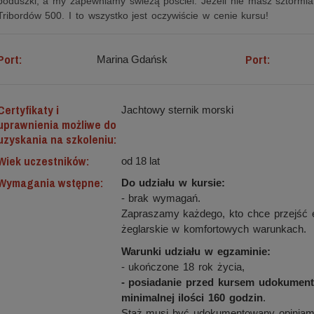
poduszki, a my zapewniamy świeżą pościel. Jeżeli nie masz sztormi
Tribordów 500. I to wszystko jest oczywiście w cenie kursu!
Port:
Port:
Marina Gdańsk
Certyfikaty i
Jachtowy sternik morski
uprawnienia możliwe do
uzyskania na szkoleniu:
Wiek uczestników:
od 18 lat
Wymagania wstępne:
Do udziału w kursie:
- brak wymagań.
Zapraszamy każdego, kto chce przejść e
żeglarskie w komfortowych warunkach.
Warunki udziału w egzaminie:
- ukończone 18 rok życia,
- posiadanie przed kursem udokumen
minimalnej ilości 160 godzin
.
Staż musi być udokumentowany opiniami