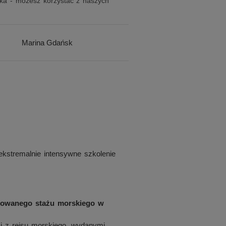
aka - możesz korzystać z naszych
Marina Gdańsk
kstremalnie intensywne szkolenie
towanego stażu morskiego w
 z rejsu morskiego, wydanymi