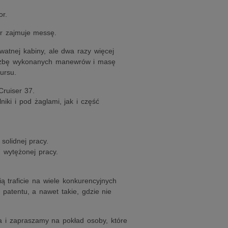
or.
or zajmuje messę.
watnej kabiny, ale dwa razy więcej
 liczbę wykonanych manewrów i masę
ursu.
ruiser 37.
iki i pod żaglami, jak i część
solidnej pracy.
 wytężonej pracy.
 traficie na wiele konkurencyjnych
 patentu, a nawet takie, gdzie nie
 i zapraszamy na pokład osoby, które