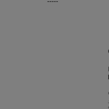
-----