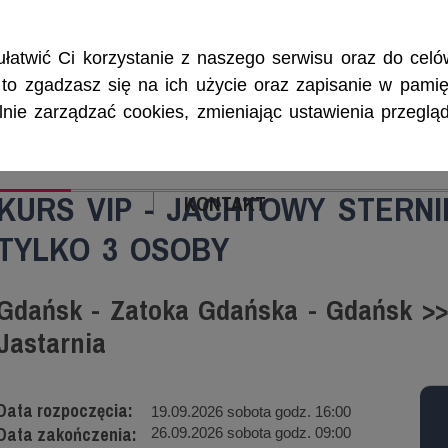
Rejsy morskie i śródlądowe, szkolenia żeglarskie, patenty i certyf
łatwić Ci korzystanie z naszego serwisu oraz do celów
w, to zgadzasz się na ich użycie oraz zapisanie w pamię
ie zarządzać cookies, zmieniając ustawienia przegląd
ENIA
CZARTERY
PATENTY I CERTYFIKA
KURS VIP - JACHTOWY STERNI
KONTAKT
TYLKO 3 OSOBY
Gdańsk - Zatoka Gdańska - Gdańsk >>>
Jastarnia
Data rozpoczęcia:
19.09.2026 sobota godz. 16:00
Data zakończenia:
26.09.2026 sobota godz. 09:00