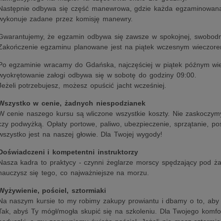
Następnie odbywa się część manewrowa, gdzie każda egzaminowana o
wykonuje zadane przez komisję manewry.
Gwarantujemy, że egzamin odbywa się zawsze w spokojnej, swobodnej 
Zakończenie egzaminu planowane jest na piątek wczesnym wieczore
Po egzaminie wracamy do Gdańska, najczęściej w piątek późnym wie
wyokrętowanie załogi odbywa się w sobotę do godziny 09:00.
Jeżeli potrzebujesz, możesz opuścić jacht wcześniej.
Wszystko w cenie, żadnych niespodzianek
W cenie naszego kursu są wliczone wszystkie koszty. Nie zaskoczymy
czy podwyżką. Opłaty portowe, paliwo, ubezpieczenie, sprzątanie, pośc
wszystko jest na naszej głowie. Dla Twojej wygody!
Doświadczeni i kompetentni instruktorzy
Nasza kadra to praktycy - czynni żeglarze morscy spędzający pod ża
nauczysz się tego, co najważniejsze na morzu.
Wyżywienie, pościel, sztormiaki
Na naszym kursie to my robimy zakupy prowiantu i dbamy o to, aby
Tak, abyś Ty mógł/mogła skupić się na szkoleniu. Dla Twojego komfort