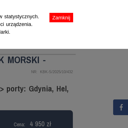
ikaty.
 statystycznych.
Zamknij
ci urządzenia.
arki.
TY
PROMOCJE
K MORSKI -
NR: KBK-S/2025/10/432
 porty: Gdynia, Hel,
4 950 zł
Cena: