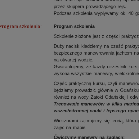
przez skippera prowadzącego rejs.
Podczas szkolenia wypływamy ok. 40 go
Program szkolenia:
Program szkolenia
Szkolenie złożone jest z części praktycz
Duży nacisk kładziemy na część prakty
bezpiecznego manewrowania jachtem na s
na otwartej wodzie.
Gwarantujemy, że każdy uczestnik kursu
wykona wszystkie manewry, wielokrotnie 
Część praktyczną kursu, czyli manewrów
będziemy prowadzić głównie w Gdańsku.
również na wody Zatoki Gdańskiej i odwi
Trenowanie manewrów w kilku marinac
wszechstronnej nauki i lepszego opan
Wieczorami zajmujemy się teorią, która
zajęć na mapie.
Ćwiczymy manewry na żaglach: