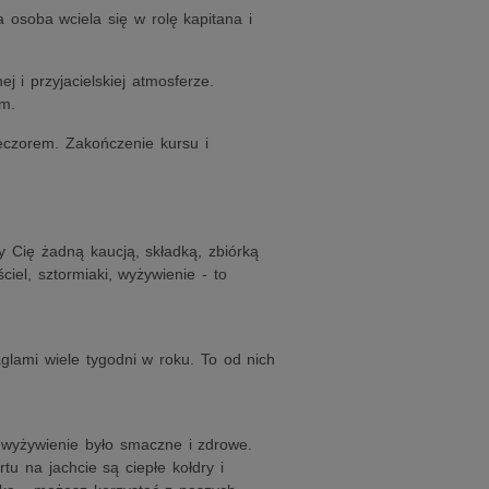
soba wciela się w rolę kapitana i
i przyjacielskiej atmosferze.
m.
czorem. Zakończenie kursu i
 Cię żadną kaucją, składką, zbiórką
iel, sztormiaki, wyżywienie - to
glami wiele tygodni w roku. To od nich
 wyżywienie było smaczne i zdrowe.
u na jachcie są ciepłe kołdry i