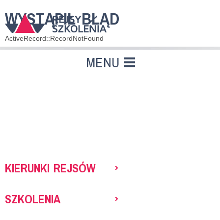
WYSTĄPIŁ BŁĄD
ActiveRecord::RecordNotFound
MENU
KIERUNKI REJSÓW
SZKOLENIA