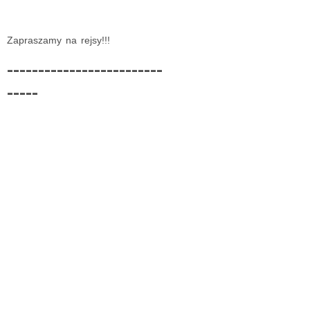
Zapraszamy na rejsy!!!
-------------------------
-----