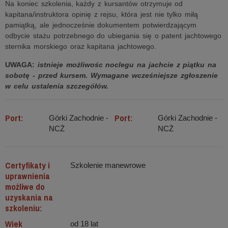
Na koniec szkolenia, każdy z kursantów otrzymuje od
kapitana/instruktora opinię z rejsu, która jest nie tylko miłą
pamiątką, ale jednocześnie dokumentem potwierdzającym
odbycie stażu potrzebnego do ubiegania się o patent jachtowego
sternika morskiego oraz kapitana jachtowego.
UWAGA:
istnieje możliwośc noclegu na jachcie z piątku na
sobotę - przed kursem. Wymagane wcześniejsze zgłoszenie
w celu ustalenia szczegółów.
Port:
Port:
Górki Zachodnie -
Górki Zachodnie -
NCŻ
NCŻ
Certyfikaty i
Szkolenie manewrowe
uprawnienia
możliwe do
uzyskania na
szkoleniu:
Wiek
od 18 lat