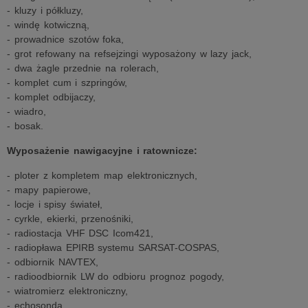
- kluzy i półkluzy,
- windę kotwiczną,
- prowadnice szotów foka,
- grot refowany na refsejzingi wyposażony w lazy jack,
- dwa żagle przednie na rolerach,
- komplet cum i szpringów,
- komplet odbijaczy,
- wiadro,
- bosak.
Wyposażenie nawigacyjne i ratownicze:
- ploter z kompletem map elektronicznych,
- mapy papierowe,
- locje i spisy świateł,
- cyrkle, ekierki, przenośniki,
- radiostacja VHF DSC Icom421,
- radiopława EPIRB systemu SARSAT-COSPAS,
- odbiornik NAVTEX,
- radioodbiornik LW do odbioru prognoz pogody,
- wiatromierz elektroniczny,
- echosonda,