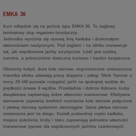
EMKA 36
Kurs odbędzie się na jachcie typu EMKA 36. To żaglowy,
laminatowy slup regatowo-turystyczny.
Jednostka wyróżnia się rasową linią kadłuba i doskonałymi
własnościami nautycznymi. Pod żaglami i na silniku manewruje
tak, jak współczesne jachty turystyczne. Łódź jest szybka,
zwrotna, a jednocześnie stateczna kursowo i bardzo bezpieczna.
Obszerny kokpit, duże koło sterowe, ergonomicznie umieszczona
manetka silnika ułatwiają pracę skippera i załogi. Silnik Yanmar o
mocy 29 kW pozwala rozpędzić jacht na spokojnej wodzie do
prędkości prawie 6 węzłów. Przekładnia i dobrze dobrana śruba
dwupłatowa zapewniają dobre własności manewrowe. Efektywne
sterowanie zapewnia średnich rozmiarów koło sterowe połączone
z płetwą sterową systemem sterociągów. Sama płetwa sterowa
zawieszona jest na skegu. Kształt podwodnej części kadłuba,
miejsce położenia śruby i steru zapewniają jednostce własności
manewrowe typowe dla współczesnych jachtów czarterowych.