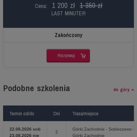
1 200 zł
1 350 zł
Cena:
LAST MINUTE!!!
Zakończony
Rezerwuj
Podobne szkolenia
do góry
Termin od/do
Termin od/do
Dni
Dni
Trasa/miejsce
Trasa/miejsce
22.08.2026 sob
Górki Zachodnie - Sobieszewo -
2
23.08.2026 nie
Górki Zachodnie