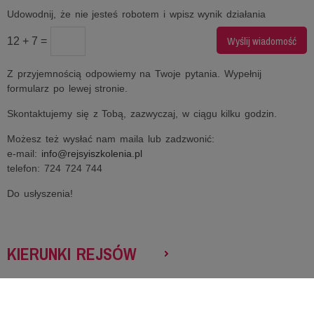
Udowodnij, że nie jesteś robotem i wpisz wynik działania
12 + 7 =
Z przyjemnością odpowiemy na Twoje pytania. Wypełnij
formularz po lewej stronie.
Skontaktujemy się z Tobą, zazwyczaj, w ciągu kilku godzin.
Możesz też wysłać nam maila lub zadzwonić:
e-mail:
info@rejsyiszkolenia.pl
telefon: 724 724 744
Do usłyszenia!
KIERUNKI REJSÓW
SZKOLENIA