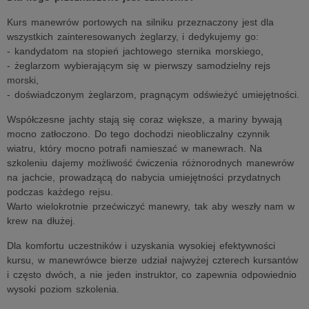
Kurs manewrów portowych na silniku przeznaczony jest dla
wszystkich zainteresowanych żeglarzy, i dedykujemy go:
- kandydatom na stopień jachtowego sternika morskiego,
- żeglarzom wybierającym się w pierwszy samodzielny rejs
morski,
- doświadczonym żeglarzom, pragnącym odświeżyć umiejętności.
Współczesne jachty stają się coraz większe, a mariny bywają
mocno zatłoczono. Do tego dochodzi nieobliczalny czynnik
wiatru, który mocno potrafi namieszać w manewrach. Na
szkoleniu dajemy możliwość ćwiczenia różnorodnych manewrów
na jachcie, prowadzącą do nabycia umiejętności przydatnych
podczas każdego rejsu.
Warto wielokrotnie przećwiczyć manewry, tak aby weszły nam w
krew na dłużej.
Dla komfortu uczestników i uzyskania wysokiej efektywności
kursu, w manewrówce bierze udział najwyżej czterech kursantów
i często dwóch, a nie jeden instruktor, co zapewnia odpowiednio
wysoki poziom szkolenia.