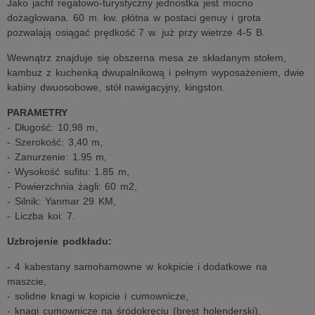
Jako jacht regatowo-turystyczny jednostka jest mocno
dożaglowana. 60 m. kw. płótna w postaci genuy i grota
pozwalają osiągać prędkość 7 w. już przy wietrze 4-5 B.
Wewnątrz znajduje się obszerna mesa ze składanym stołem,
kambuz z kuchenką dwupalnikową i pełnym wyposażeniem, dwie
kabiny dwuosobowe, stół nawigacyjny, kingston.
PARAMETRY
- Długość: 10,98 m,
- Szerokość: 3,40 m,
- Zanurzenie: 1.95 m,
- Wysokość sufitu: 1.85 m,
- Powierzchnia żagli: 60 m2,
- Silnik: Yanmar 29 KM,
- Liczba koi: 7.
Uzbrojenie podkładu:
- 4 kabestany samohamowne w kokpicie i dodatkowe na
maszcie,
- solidne knagi w kopicie i cumownicze,
- knagi cumownicze na śródokręciu (brest holenderski),