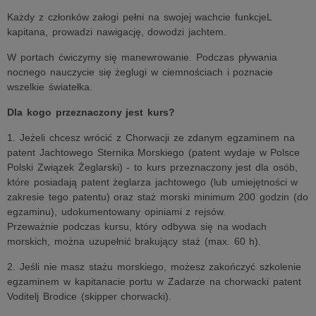
Każdy z członków załogi pełni na swojej wachcie funkcjeL
kapitana, prowadzi nawigację, dowodzi jachtem.
W portach ćwiczymy się manewrowanie. Podczas pływania
nocnego nauczycie się żeglugi w ciemnościach i poznacie
wszelkie światełka.
Dla kogo przeznaczony jest kurs?
1. Jeżeli chcesz wrócić z Chorwacji ze zdanym egzaminem na
patent Jachtowego Sternika Morskiego (patent wydaje w Polsce
Polski Związek Żeglarski) - to kurs przeznaczony jest dla osób,
które posiadają patent żeglarza jachtowego (lub umiejętności w
zakresie tego patentu) oraz staż morski minimum 200 godzin (do
egzaminu), udokumentowany opiniami z rejsów.
Przeważnie podczas kursu, który odbywa się na wodach
morskich, można uzupełnić brakujący staż (max. 60 h).
2. Jeśli nie masz stażu morskiego, możesz zakończyć szkolenie
egzaminem w kapitanacie portu w Zadarze na chorwacki patent
Voditelj Brodice (skipper chorwacki).