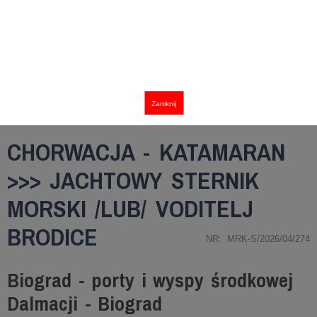
Zamknij
CHORWACJA - KATAMARAN
>>> JACHTOWY STERNIK
MORSKI /LUB/ VODITELJ
BRODICE
NR: MRK-S/2026/04/274
Biograd - porty i wyspy środkowej
Dalmacji - Biograd