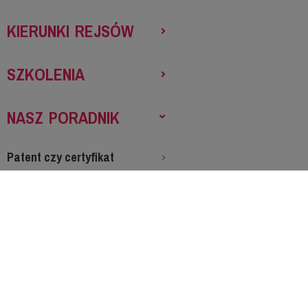
KIERUNKI REJSÓW
SZKOLENIA
NASZ PORADNIK
Patent czy certyfikat
Uprawnienia polskie
Jak uzyskać patent
Certyfikaty ISSA
Certyfikaty RYA
Co zabrać na rejs
Staż morski