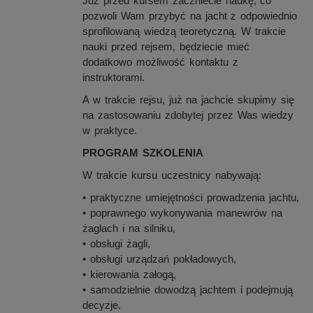
Już przed kursem zaczniecie naukę, co
pozwoli Wam przybyć na jacht z odpowiednio
sprofilowaną wiedzą teoretyczną. W trakcie
nauki przed rejsem, będziecie mieć
dodatkowo możliwość kontaktu z
instruktorami.
A w trakcie rejsu, już na jachcie skupimy się
na zastosowaniu zdobytej przez Was wiedzy
w praktyce.
PROGRAM SZKOLENIA
W trakcie kursu uczestnicy nabywają:
• praktyczne umiejętności prowadzenia jachtu,
• poprawnego wykonywania manewrów na
żaglach i na silniku,
• obsługi żagli,
• obsługi urządzań pokładowych,
• kierowania załogą,
• samodzielnie dowodzą jachtem i podejmują
decyzje.