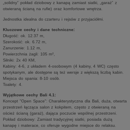
„solidny” pokład dziobowy z kanapą zamiast siatki, „garaż” z
otwieraną ścianą na rufie) oraz komfortowe wnętrza.
Jednostka idealna do czarteru i rejsów z przyjaciółmi.
Kluczowe cechy i dane techniczne:
Długość: ok. 12.37 m,
Szerokość: ok. 6.72 m,
Zanurzenie: 1.12 m,
Powierzchnia żagli: 105 m²,
Silniki: 2x 40 KM,
Kabiny: 4-6, z układem 4-osobowym (4 kabiny, 4 WC) często
spotykanym, ale dostępne są też wersje z większą liczbą kabin.
Miejsca do spania: 8-10 osób.
Toalety: 4.
Wyjątkowe cechy Bali 4.1:
Koncept "Open Space": Charakterystyczna dla Bali, duża, otwarta
przestrzeń łącząca salon z kokpitem, często z otwieraną na
oścież ścianą (garaż), dająca poczucie wspólnej przestrzeni.
Pokład dziobowy: Zamiast tradycyjnej siatki, posiada dużą
kanapę i materace, co oferuje wygodne miejsce do relaksu.