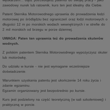
wędkarzem... bądź potrzebujesz patentu do swojej pracy - jako
zawodowy nurek lub ratownik, kurs ten jest idealny dla Ciebie.
Patent Sternika Motorowodnego uprawnia do prowadzenia łodzi
motorowej po śródlądziu bez ograniczeń oraz łodzi motorowych o
długości 12 m po morskich wodach wewnętrznych i w strefie do
2 mil morskich od brzegu w porze dziennej.
UWAGA: Paten ten uprawnia też do prowadzenia skuterów
wodnych.
Z polskim patentem Sternika Motorowodnego wypożyczysz skuter
lub motorówkę.
Do udziału w kursie - nie jest wymagane wcześniejsze
doświadczenie.
Warunkiem uzyskania patentu jest ukończenie 14 roku życia i
zdanie egzaminu.
Egzamin organizowany jest bezpośrednio po kursie.
Kurs jest podzielony na część teoretyczną (w sali szkoleniowej) i
praktyczną w porcie.