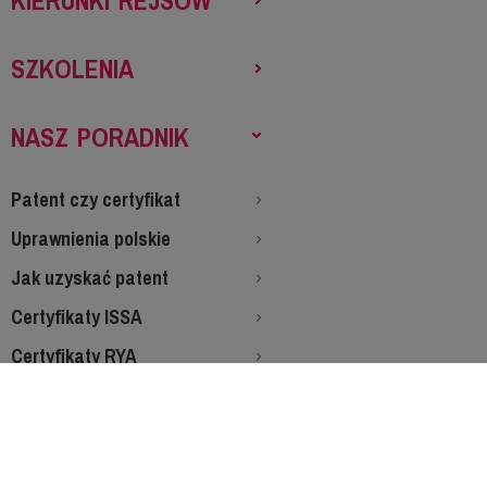
KIERUNKI REJSÓW
SZKOLENIA
NASZ PORADNIK
Patent czy certyfikat
Uprawnienia polskie
Jak uzyskać patent
Certyfikaty ISSA
Certyfikaty RYA
Co zabrać na rejs
Staż morski
Choroba morska