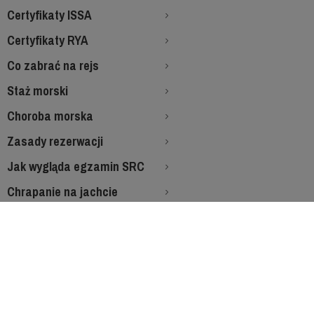
Certyfikaty ISSA
Certyfikaty RYA
Co zabrać na rejs
Staż morski
Choroba morska
Zasady rezerwacji
Jak wygląda egzamin SRC
Chrapanie na jachcie
Zapraszamy na rejsy!!!
-------------------------
-----