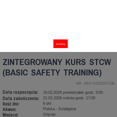
Zamknij
ZINTEGROWANY KURS STCW
(BASIC SAFETY TRAINING)
NR: MDY-S/2022/07/136
Data rozpoczęcia:
16.02.2026 poniedziałek godz. 9:00
Data zakończenia:
21.02.2026 sobota godz. 17:00
Ilość dni:
6 dni
Akwen:
Polska - Śródlądzie
Miejsce:
Gdynia