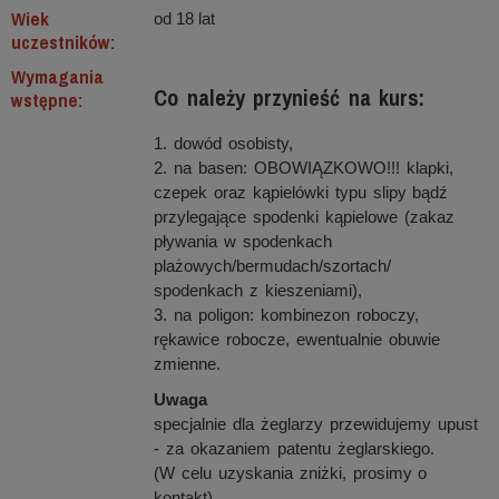
Wiek
od 18 lat
uczestników:
Wymagania
Co należy przynieść na kurs:
wstępne:
1. dowód osobisty,
2. na basen: OBOWIĄZKOWO!!! klapki,
czepek oraz kąpielówki typu slipy bądź
przylegające spodenki kąpielowe (zakaz
pływania w spodenkach
plażowych/bermudach/szortach/
spodenkach z kieszeniami),
3. na poligon: kombinezon roboczy,
rękawice robocze, ewentualnie obuwie
zmienne.
Uwaga
specjalnie dla żeglarzy przewidujemy upust
- za okazaniem patentu żeglarskiego.
(W celu uzyskania zniżki, prosimy o
kontakt).