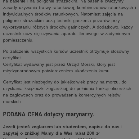
na basenie i na poligonie strażackim. Na basenie ćwiczymy
zasady używania tratwy ratunkowej, kombinezonów ratunkowych i
indywidualnych środków ratunkowych. Natomiast zajęcia na
poligonie strażackim uczą techniki gaszenia pożarów przy
wykorzystaniu różnych środków gaśniczych. A dodatkowo, każdy
uczestnik uczy się używania aparatu tlenowego w zadymionym
pomieszczeniu.
Po zaliczeniu wszystkich kursów uczestnik otrzymuje stosowny
certyfikat.
Certyfikat wydawany jest przez Urząd Morski, który jest
międzynarodowym potwierdzeniem ukończenia kursu.
Certyfikat jest niezbędny do jakiejkolwiek pracy na morzu, do
uzyskania książeczki żeglarskiej, do pełnienia funkcji oficerskich
na żaglowcach oraz do prowadzenia komercyjnych rejsów
morskich.
PODANA CENA dotyczy marynarzy.
Jeżeli jesteś żeglarzem lub studentem, napisz do nas i
zapytaj o zniżkę! Mamy dla Was rabat 200 zł