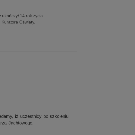
 ukończył 14 rok życia.
o Kuratora Oświaty.
adamy, iż uczestnicy po szkoleniu
arza Jachtowego.