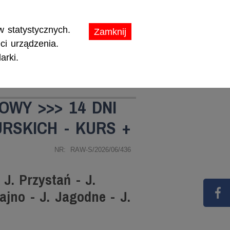
ikaty.
 statystycznych.
Zamknij
ci urządzenia.
arki.
TY
PROMOCJE
OWY >>> 14 DNI
RSKICH - KURS +
NR: RAW-S/2026/06/436
J. Przystań - J.
ajno - J. Jagodne - J.