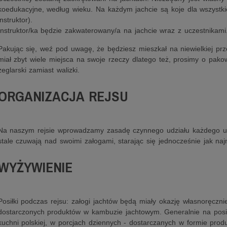
koedukacyjne, według wieku. Na każdym jachcie są koje dla wszystki
instruktor).
Instruktor/ka będzie zakwaterowany/a na jachcie wraz z uczestnikami
Pakując się, weź pod uwagę, że będziesz mieszkał na niewielkiej prze
miał zbyt wiele miejsca na swoje rzeczy dlatego też, prosimy o pak
żeglarski zamiast walizki.
ORGANIZACJA REJSU
Na naszym rejsie wprowadzamy zasadę czynnego udziału każdego ucze
stale czuwają nad swoimi załogami, starając się jednocześnie jak naj
WYŻYWIENIE
Posiłki podczas rejsu: załogi jachtów będą miały okazję własnoręczn
dostarczonych produktów w kambuzie jachtowym. Generalnie na posił
kuchni polskiej, w porcjach dziennych - dostarczanych w formie prod