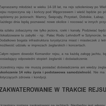
Zapraszamy młodzież w wieku 14-18 lat, na rejs szkoleniowy po Wiel
rejsu rozpoczyna się i kończy pod Węgorzewem i wieść będzie po pó
będziemy po jeziorach: Mamry, Święcajty, Przystań, Dobskie, Łabap, 
Każdego dnia będą poznawać nowe okolice i nocować w innych przys
Na szlaku zobaczymy nie tylko jeziora, rzeki i kanały. Podziwiać bę
zlokalizowane tu zabytki - np.: Pałac Rodu Lehndorff w Sztynorcie, 
Dodatkowo bogata infrastruktura turystyczna miast i miasteczek z let
możliwość udziału w imprezach żeglarskich i koncertach.
Całym rejsem dowodzi Komandor rejsu, a na każdą załogę jachtu, będz
posiadający odpowiedni stopień żeglarski i doświadczenie.
Uczestnicy rejsu nie muszą posiadać doświadczenia ani wiedzy żegla
ukończenie 14 roku życia i podstawowa samodzielność
. Nie ma
dotyczących zdrowia i kondycji.
ZAKWATEROWANIE W TRAKCIE REJS
Uczestnicy zostaną zaokrętowani na jachtach. Niezbędny jest własny 