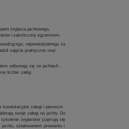
opień żeglarza jachtowego,
pisów i zakończony egzaminem.
rowadzącego, odpowiedzialnego za
adził zajęcia praktyczne oraz
tem odbywają się na jachtach
na liczbie załóg.
a koedukacyjne załogi i pierwsze
abierają swoje załogi na jachty. Do
zkolenie żeglarskie (zajmują się
jachtu, ształowaniem prowiantu i