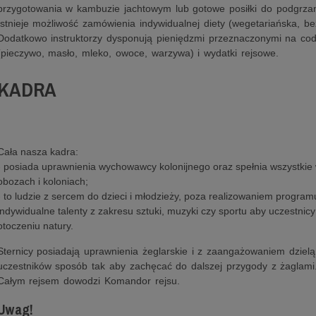
przygotowania w kambuzie jachtowym lub gotowe posiłki do podgrzan
Istnieje możliwość zamówienia indywidualnej diety (wegetariańska, b
Dodatkowo instruktorzy dysponują pieniędzmi przeznaczonymi na cod
(pieczywo, masło, mleko, owoce, warzywa) i wydatki rejsowe.
KADRA
Cała nasza kadra:
- posiada uprawnienia wychowawcy kolonijnego oraz spełnia wszystkie
obozach i koloniach;
- to ludzie z sercem do dzieci i młodzieży, poza realizowaniem progr
indywidualne talenty z zakresu sztuki, muzyki czy sportu aby uczestnic
otoczeniu natury.
Sternicy posiadają uprawnienia żeglarskie i z zaangażowaniem dzielą
uczestników sposób tak aby zachęcać do dalszej przygody z żaglami
Całym rejsem dowodzi Komandor rejsu.
Uwag!