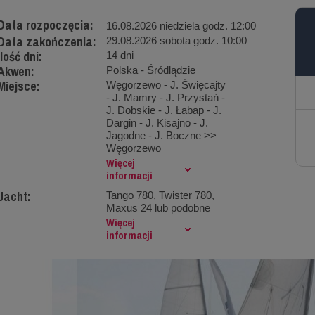
Data rozpoczęcia:
16.08.2026 niedziela godz. 12:00
Data zakończenia:
29.08.2026 sobota godz. 10:00
Ilość dni:
14 dni
Akwen:
Polska - Śródlądzie
Miejsce:
Węgorzewo - J. Święcajty
- J. Mamry - J. Przystań -
J. Dobskie - J. Łabap - J.
Dargin - J. Kisajno - J.
Jagodne - J. Boczne >>
Węgorzewo
Więcej
informacji
Jacht:
Tango 780, Twister 780,
Maxus 24 lub podobne
Więcej
informacji