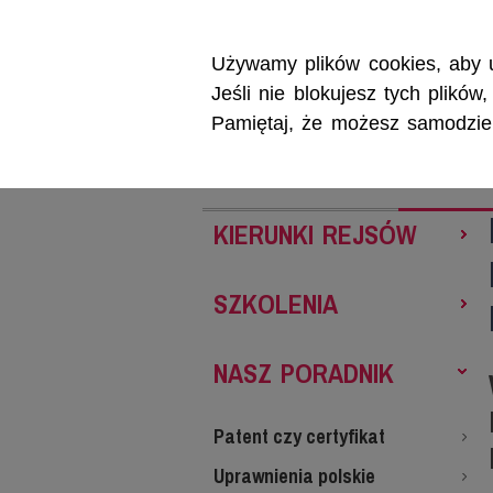
Używamy plików cookies, aby u
Jeśli nie blokujesz tych plikó
Pamiętaj, że możesz samodzieln
REJSY
SZKOL
KIERUNKI REJSÓW
SZKOLENIA
NASZ PORADNIK
Patent czy certyfikat
Uprawnienia polskie