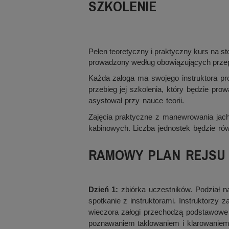
SZKOLENIE
Pełen teoretyczny i praktyczny kurs na st
prowadzony według obowiązujących prze
Każda załoga ma swojego instruktora p
przebieg jej szkolenia, który będzie prow
asystował przy nauce teorii.
Zajęcia praktyczne z manewrowania jach
kabinowych. Liczba jednostek będzie rów
RAMOWY PLAN REJSU
Dzień 1:
zbiórka uczestników. Podział n
spotkanie z instruktorami. Instruktorzy z
wieczora załogi przechodzą podstawowe s
poznawaniem taklowaniem i klarowaniem 