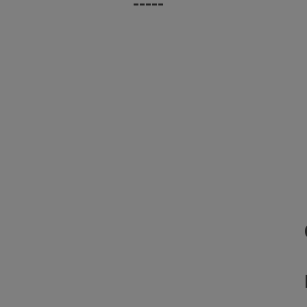
-----