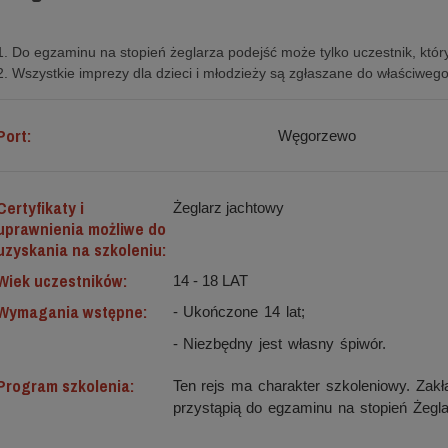
1. Do egzaminu na stopień żeglarza podejść może tylko uczestnik, który
2. Wszystkie imprezy dla dzieci i młodzieży są zgłaszane do właściweg
Port:
Węgorzewo
Certyfikaty i
Żeglarz jachtowy
uprawnienia możliwe do
uzyskania na szkoleniu:
Wiek uczestników:
14 - 18 LAT
Wymagania wstępne:
- Ukończone 14 lat;
- Niezbędny jest własny śpiwór.
Program szkolenia:
Ten rejs ma charakter szkoleniowy. Zakł
przystąpią do egzaminu na stopień Żegl