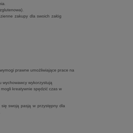
ia.
ezglutenowa).
zienne zakupy dla swoich załóg
 wymogi prawne umożliwiające prace na
amu wychowawcy wykorzystują
y mogli kreatywnie spędzić czas w
 się swoją pasją w przystępny dla
.