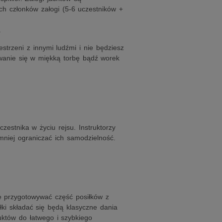
ch członków załogi (5-6 uczestników +
.
strzeni z innymi ludźmi i nie będziesz
owanie się w miękką torbę bądź worek
stnika w życiu rejsu. Instruktorzy
mniej ograniczać ich samodzielność.
ie przygotowywać część posiłków z
ki składać się będą klasyczne dania
uktów do łatwego i szybkiego