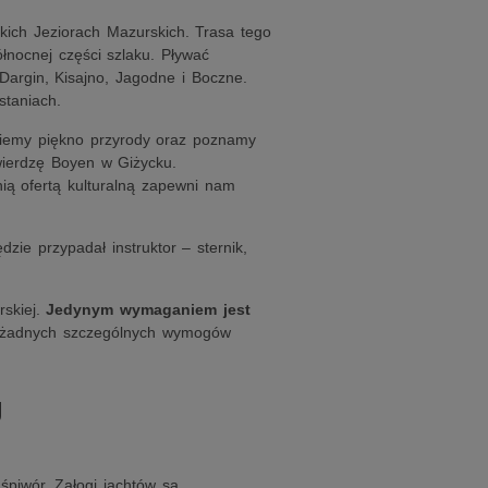
kich Jeziorach Mazurskich. Trasa tego
łnocnej części szlaku. Pływać
Dargin, Kisajno, Jagodne i Boczne.
taniach.
dziemy piękno przyrody oraz poznamy
twierdzę Boyen w Giżycku.
nią ofertą kulturalną zapewni nam
ie przypadał instruktor – sternik,
rskiej.
Jedynym wymaganiem jest
 żadnych szczególnych wymogów
U
śpiwór. Załogi jachtów są