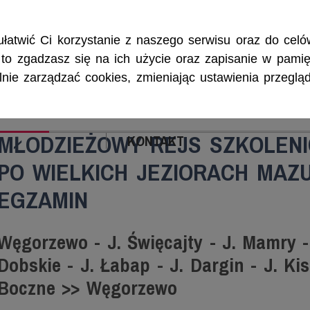
Rejsy morskie i śródlądowe, szkolenia żeglarskie, patenty i certyf
łatwić Ci korzystanie z naszego serwisu oraz do celów
w, to zgadzasz się na ich użycie oraz zapisanie w pamię
ie zarządzać cookies, zmieniając ustawienia przegląd
ENIA
CZARTERY
PATENTY I CERTYFIKA
MŁODZIEŻOWY REJS SZKOLENI
KONTAKT
PO WIELKICH JEZIORACH MAZU
EGZAMIN
Węgorzewo - J. Święcajty - J. Mamry - 
Dobskie - J. Łabap - J. Dargin - J. Kis
Boczne >> Węgorzewo