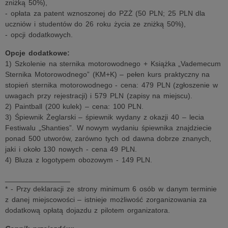
zniżką 50%),
- opłata za patent wznoszonej do PZŻ (50 PLN; 25 PLN dla
uczniów i studentów do 26 roku życia ze zniżką 50%),
- opcji dodatkowych.
Opcje dodatkowe:
1) Szkolenie na sternika motorowodnego + Książka „Vademecum
Sternika Motorowodnego” (KM+K) – pełen kurs praktyczny na
stopień sternika motorowodnego - cena: 479 PLN (zgłoszenie w
uwagach przy rejestracji) i 579 PLN (zapisy na miejscu).
2) Paintball (200 kulek) – cena: 100 PLN.
3) Śpiewnik Żeglarski – śpiewnik wydany z okazji 40 – lecia
Festiwalu „Shanties”. W nowym wydaniu śpiewnika znajdziecie
ponad 500 utworów, zarówno tych od dawna dobrze znanych,
jaki i około 130 nowych - cena 49 PLN.
4) Bluza z logotypem obozowym - 149 PLN.
________________
* - Przy deklaracji ze strony minimum 6 osób w danym terminie
z danej miejscowości – istnieje możliwość zorganizowania za
dodatkową opłatą dojazdu z pilotem organizatora.