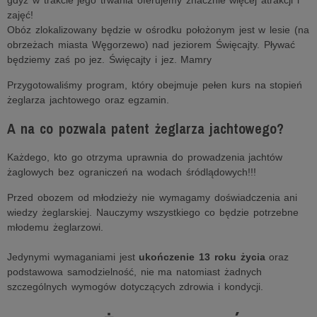
gdyż w trakcie jego trwania oferujemy znacznie więcej atrakcji i
zajęć!
Obóz zlokalizowany będzie w ośrodku położonym jest w lesie (na
obrzeżach miasta Węgorzewo) nad jeziorem Święcajty. Pływać
będziemy zaś po jez. Święcajty i jez. Mamry
Przygotowaliśmy program, który obejmuje pełen kurs na stopień
żeglarza jachtowego oraz egzamin.
A na co pozwala patent żeglarza jachtowego?
Każdego, kto go otrzyma uprawnia do prowadzenia jachtów
żaglowych bez ograniczeń na wodach śródlądowych!!!
Przed obozem od młodzieży nie wymagamy doświadczenia ani
wiedzy żeglarskiej. Nauczymy wszystkiego co będzie potrzebne
młodemu żeglarzowi.
Jedynymi wymaganiami jest
ukończenie 13 roku życia
oraz
podstawowa samodzielność, nie ma natomiast żadnych
szczególnych wymogów dotyczących zdrowia i kondycji.