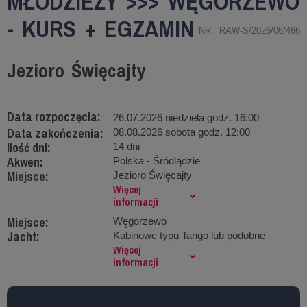
MŁODZIEŻY >>> WĘGORZEWO
- KURS + EGZAMIN
NR: RAW-S/2026/06/466
Jezioro Święcajty
Data rozpoczęcia:
26.07.2026 niedziela godz. 16:00
Data zakończenia:
08.08.2026 sobota godz. 12:00
Ilość dni:
14 dni
Akwen:
Polska - Śródlądzie
Miejsce:
Jezioro Święcajty
Więcej
informacji
Miejsce:
Węgorzewo
Jacht:
Kabinowe typu Tango lub podobne
Więcej
informacji