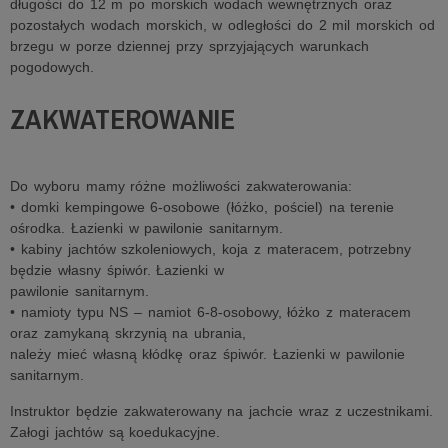
długości do 12 m po morskich wodach wewnętrznych oraz
pozostałych wodach morskich, w odległości do 2 mil morskich od
brzegu w porze dziennej przy sprzyjających warunkach
pogodowych.
ZAKWATEROWANIE
Do wyboru mamy różne możliwości zakwaterowania:
• domki kempingowe 6-osobowe (łóżko, pościel) na terenie
ośrodka. Łazienki w pawilonie sanitarnym.
• kabiny jachtów szkoleniowych, koja z materacem, potrzebny
będzie własny śpiwór. Łazienki w
pawilonie sanitarnym.
• namioty typu NS – namiot 6-8-osobowy, łóżko z materacem
oraz zamykaną skrzynią na ubrania,
należy mieć własną kłódkę oraz śpiwór. Łazienki w pawilonie
sanitarnym.
Instruktor będzie zakwaterowany na jachcie wraz z uczestnikami.
Załogi jachtów są koedukacyjne.