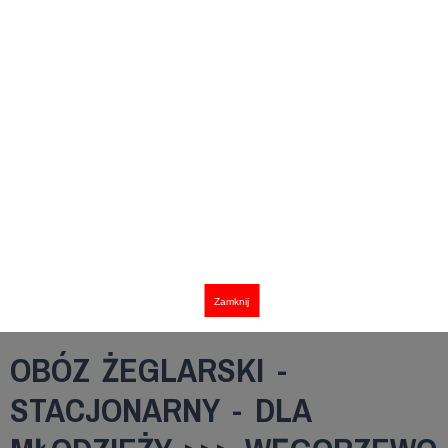
Zamknij
OBÓZ ŻEGLARSKI -
STACJONARNY - DLA