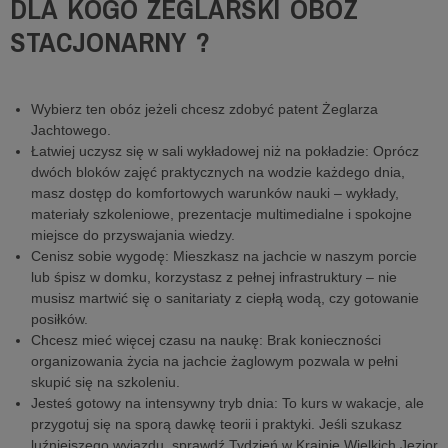
DLA KOGO ŻEGLARSKI OBÓZ
STACJONARNY ?
Wybierz ten obóz jeżeli chcesz zdobyć patent Żeglarza
Jachtowego.
Łatwiej uczysz się w sali wykładowej niż na pokładzie: Oprócz
dwóch bloków zajęć praktycznych na wodzie każdego dnia,
masz dostęp do komfortowych warunków nauki – wykłady,
materiały szkoleniowe, prezentacje multimedialne i spokojne
miejsce do przyswajania wiedzy.
Cenisz sobie wygodę: Mieszkasz na jachcie w naszym porcie
lub śpisz w domku, korzystasz z pełnej infrastruktury – nie
musisz martwić się o sanitariaty z ciepłą wodą, czy gotowanie
posiłków.
Chcesz mieć więcej czasu na naukę: Brak konieczności
organizowania życia na jachcie żaglowym pozwala w pełni
skupić się na szkoleniu.
Jesteś gotowy na intensywny tryb dnia: To kurs w wakacje, ale
przygotuj się na sporą dawkę teorii i praktyki. Jeśli szukasz
luźniejszego wyjazdu, sprawdź Tydzień w Krainie Wielkich Jezior