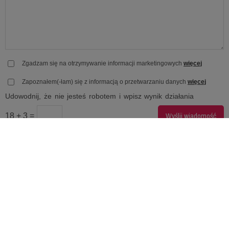
Zgadzam się na otrzymywanie informacji marketingowych
więcej
Zapoznałem(-łam) się z informacją o przetwarzaniu danych
więcej
Udowodnij, że nie jesteś robotem i wpisz wynik działania
18 + 3 =
Z przyjemnością odpowiemy na Twoje pytania. Wypełnij
formularz po lewej stronie.
Skontaktujemy się z Tobą, zazwyczaj, w ciągu kilku godzin.
Możesz też wysłać nam maila lub zadzwonić:
e-mail:
info@rejsyiszkolenia.pl
telefon: 724 724 744
Do usłyszenia!