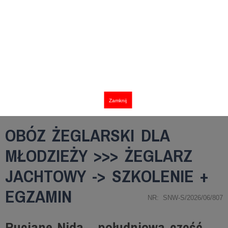
Zamknij
OBÓZ ŻEGLARSKI DLA
MŁODZIEŻY >>> ŻEGLARZ
JACHTOWY -> SZKOLENIE +
EGZAMIN
NR: SNW-S/2026/06/807
Ruciane-Nida - południowa część