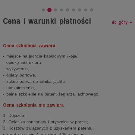
Cena i warunki płatności
do góry
Cena szkolenia zawiera
- miejsce na jachcie kabinowym /koja/,
- opiekę instruktora,
- wyżywienie,
- opłaty portowe,
- zakup paliwa do silnika jachtu,
- ubezpieczenie,
- pełne szkolenie na patent żeglarza jachtowego.
Cena szkolenia nie zawiera
1. Dojazdu;
2. Opłat za sanitariaty i prysznice w porcie;
3. Kosztów związanych z uzyskaniem patentu:
• koszt egzaminu* w kwocie 125 zł/osobę,