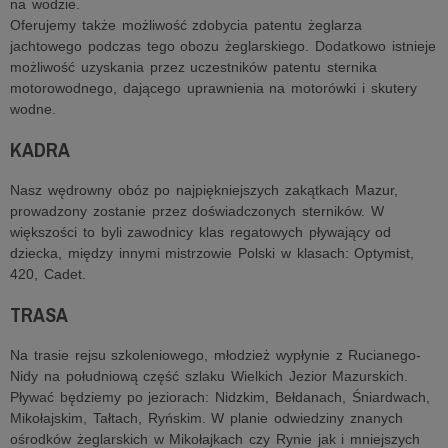
na wodzie.
Oferujemy także możliwość zdobycia patentu żeglarza
jachtowego podczas tego obozu żeglarskiego. Dodatkowo istnieje
możliwość uzyskania przez uczestników patentu sternika
motorowodnego, dającego uprawnienia na motorówki i skutery
wodne.
KADRA
Nasz wędrowny obóz po najpiękniejszych zakątkach Mazur,
prowadzony zostanie przez doświadczonych sterników. W
większości to byli zawodnicy klas regatowych pływający od
dziecka, między innymi mistrzowie Polski w klasach: Optymist,
420, Cadet.
TRASA
Na trasie rejsu szkoleniowego, młodzież wypłynie z Rucianego-
Nidy na południową część szlaku Wielkich Jezior Mazurskich.
Pływać będziemy po jeziorach: Nidzkim, Bełdanach, Śniardwach,
Mikołajskim, Tałtach, Ryńskim. W planie odwiedziny znanych
ośrodków żeglarskich w Mikołajkach czy Rynie jak i mniejszych