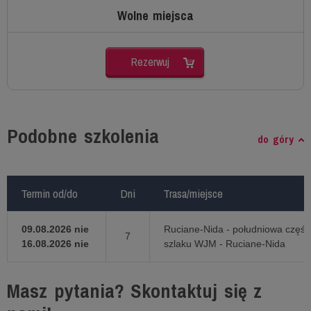
Wolne miejsca
Rezerwuj
Podobne szkolenia
do góry
Termin od/do
Termin od/do
Dni
Dni
Trasa/miejsce
Trasa/miejsce
09.08.2026 nie
Ruciane-Nida - południowa część
7
16.08.2026 nie
szlaku WJM - Ruciane-Nida
Masz pytania? Skontaktuj się z