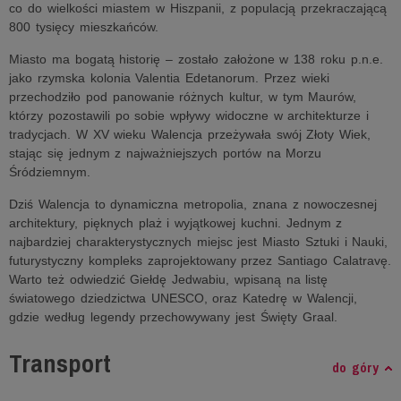
co do wielkości miastem w Hiszpanii, z populacją przekraczającą
800 tysięcy mieszkańców.
Miasto ma bogatą historię – zostało założone w 138 roku p.n.e.
jako rzymska kolonia Valentia Edetanorum. Przez wieki
przechodziło pod panowanie różnych kultur, w tym Maurów,
którzy pozostawili po sobie wpływy widoczne w architekturze i
tradycjach. W XV wieku Walencja przeżywała swój Złoty Wiek,
stając się jednym z najważniejszych portów na Morzu
Śródziemnym.
Dziś Walencja to dynamiczna metropolia, znana z nowoczesnej
architektury, pięknych plaż i wyjątkowej kuchni. Jednym z
najbardziej charakterystycznych miejsc jest Miasto Sztuki i Nauki,
futurystyczny kompleks zaprojektowany przez Santiago Calatravę.
Warto też odwiedzić Giełdę Jedwabiu, wpisaną na listę
światowego dziedzictwa UNESCO, oraz Katedrę w Walencji,
gdzie według legendy przechowywany jest Święty Graal.
Transport
do góry