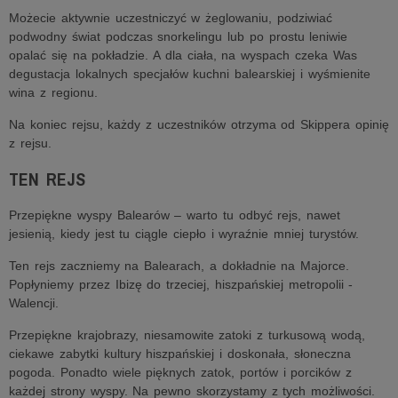
Możecie aktywnie uczestniczyć w żeglowaniu, podziwiać
podwodny świat podczas snorkelingu lub po prostu leniwie
opalać się na pokładzie. A dla ciała, na wyspach czeka Was
degustacja lokalnych specjałów kuchni balearskiej i wyśmienite
wina z regionu.
Na koniec rejsu, każdy z uczestników otrzyma od Skippera opinię
z rejsu.
TEN REJS
Przepiękne wyspy Balearów – warto tu odbyć rejs, nawet
jesienią, kiedy jest tu ciągle ciepło i wyraźnie mniej turystów.
Ten rejs zaczniemy na Balearach, a dokładnie na Majorce.
Popłyniemy przez Ibizę do trzeciej, hiszpańskiej metropolii -
Walencji.
Przepiękne krajobrazy, niesamowite zatoki z turkusową wodą,
ciekawe zabytki kultury hiszpańskiej i doskonała, słoneczna
pogoda. Ponadto wiele pięknych zatok, portów i porcików z
każdej strony wyspy. Na pewno skorzystamy z tych możliwości.