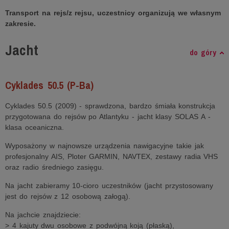
Transport na rejs/z rejsu, uczestnicy organizują we własnym
zakresie.
Jacht
do góry
Cyklades 50.5 (P-Ba)
Cyklades 50.5 (2009) - sprawdzona, bardzo śmiała konstrukcja
przygotowana do rejsów po Atlantyku - jacht klasy SOLAS A -
klasa oceaniczna.
Wyposażony w najnowsze urządzenia nawigacyjne takie jak
profesjonalny AIS, Ploter GARMIN, NAVTEX, zestawy radia VHS
oraz radio średniego zasięgu.
Na jacht zabieramy 10-cioro uczestników (jacht przystosowany
jest do rejsów z 12 osobową załogą).
Na jachcie znajdziecie:
> 4 kajuty dwu osobowe z podwójną koją (płaską),