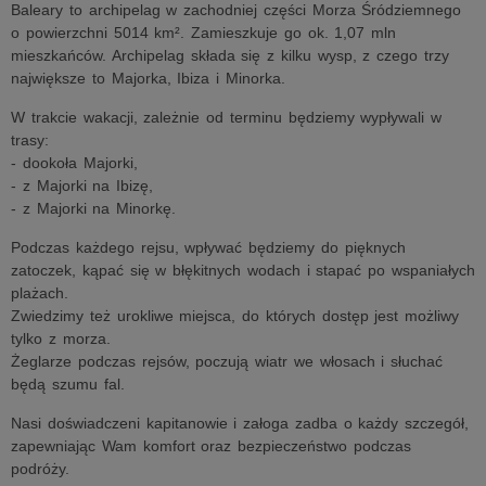
Baleary to archipelag w zachodniej części Morza Śródziemnego
o powierzchni 5014 km². Zamieszkuje go ok. 1,07 mln
mieszkańców. Archipelag składa się z kilku wysp, z czego trzy
największe to Majorka, Ibiza i Minorka.
W trakcie wakacji, zależnie od terminu będziemy wypływali w
trasy:
- dookoła Majorki,
- z Majorki na Ibizę,
- z Majorki na Minorkę.
Podczas każdego rejsu, wpływać będziemy do pięknych
zatoczek, kąpać się w błękitnych wodach i stapać po wspaniałych
plażach.
Zwiedzimy też urokliwe miejsca, do których dostęp jest możliwy
tylko z morza.
Żeglarze podczas rejsów, poczują wiatr we włosach i słuchać
będą szumu fal.
Nasi doświadczeni kapitanowie i załoga zadba o każdy szczegół,
zapewniając Wam komfort oraz bezpieczeństwo podczas
podróży.