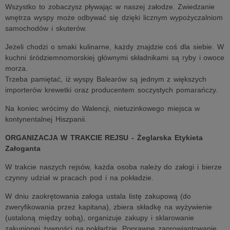
Wszystko to zobaczysz pływając w naszej załodze. Zwiedzanie
wnętrza wyspy może odbywać się dzięki licznym wypożyczalniom
samochodów i skuterów.
Jeżeli chodzi o smaki kulinarne, każdy znajdzie coś dla siebie. W
kuchni śródziemnomorskiej głównymi składnikami są ryby i owoce
morza.
Trzeba pamiętać, iż wyspy Balearów są jednym z większych
importerów krewetki oraz producentem soczystych pomarańczy.
Na koniec wrócimy do Walencji, nietuzinkowego miejsca w
kontynentalnej Hiszpanii.
ORGANIZACJA W TRAKCIE REJSU - Żeglarska Etykieta
Załoganta
W trakcie naszych rejsów, każda osoba należy do załogi i bierze
czynny udział w pracach pod i na pokładzie.
W dniu zaokrętowania załoga ustala listę zakupową (do
zweryfikowania przez kapitana), zbiera składkę na wyżywienie
(ustaloną między sobą), organizuje zakupy i sklarowanie
zakupionej żywności na pokładzie. Poprawne zaprowiantowanie