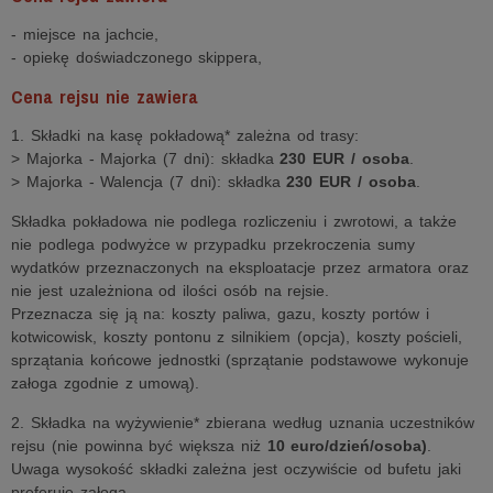
- miejsce na jachcie,
- opiekę doświadczonego skippera,
Cena rejsu nie zawiera
1. Składki na kasę pokładową* zależna od trasy:
> Majorka - Majorka (7 dni): składka
230 EUR / osoba
.
> Majorka - Walencja (7 dni): składka
230 EUR / osoba
.
Składka pokładowa nie podlega rozliczeniu i zwrotowi, a także
nie podlega podwyżce w przypadku przekroczenia sumy
wydatków przeznaczonych na eksploatacje przez armatora oraz
nie jest uzależniona od ilości osób na rejsie.
Przeznacza się ją na: koszty paliwa, gazu, koszty portów i
kotwicowisk, koszty pontonu z silnikiem (opcja), koszty pościeli,
sprzątania końcowe jednostki (sprzątanie podstawowe wykonuje
załoga zgodnie z umową).
2. Składka na wyżywienie* zbierana według uznania uczestników
rejsu (nie powinna być większa niż
10 euro/dzień/osoba)
.
Uwaga wysokość składki zależna jest oczywiście od bufetu jaki
preferuje załoga.