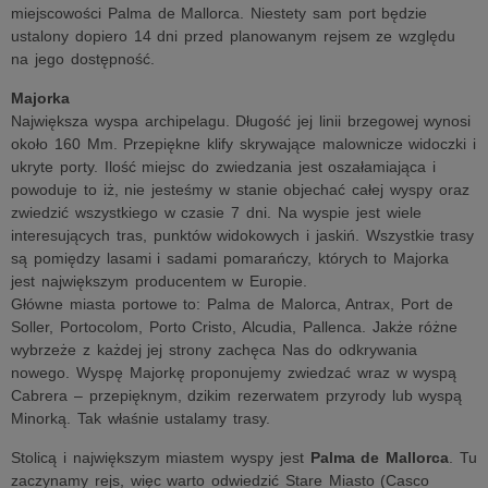
miejscowości Palma de Mallorca. Niestety sam port będzie
ustalony dopiero 14 dni przed planowanym rejsem ze względu
na jego dostępność.
Majorka
Największa wyspa archipelagu. Długość jej linii brzegowej wynosi
około 160 Mm. Przepiękne klify skrywające malownicze widoczki i
ukryte porty. Ilość miejsc do zwiedzania jest oszałamiająca i
powoduje to iż, nie jesteśmy w stanie objechać całej wyspy oraz
zwiedzić wszystkiego w czasie 7 dni. Na wyspie jest wiele
interesujących tras, punktów widokowych i jaskiń. Wszystkie trasy
są pomiędzy lasami i sadami pomarańczy, których to Majorka
jest największym producentem w Europie.
Główne miasta portowe to: Palma de Malorca, Antrax, Port de
Soller, Portocolom, Porto Cristo, Alcudia, Pallenca. Jakże różne
wybrzeże z każdej jej strony zachęca Nas do odkrywania
nowego. Wyspę Majorkę proponujemy zwiedzać wraz w wyspą
Cabrera – przepięknym, dzikim rezerwatem przyrody lub wyspą
Minorką. Tak właśnie ustalamy trasy.
Stolicą i największym miastem wyspy jest
Palma de Mallorca
. Tu
zaczynamy rejs, więc warto odwiedzić Stare Miasto (Casco