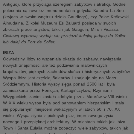
Antiguo), które przyciąga szeregiem zabytków i atrakcji. Godne
polecenia są również: monumentalna gotycka Katedra La Seu
(kryjąca w swoim wnętrzu dzieła Gaudiego), czy Pałac Królewski
Almudaina. Z kolei Muzeum Es Baluard posiada w swoich
zbiorach prace artystów, takich jak Gauguin, Miro i Picasso.
Ciekawą wyprawą wydaje się przejazd kolejką jadącą do Soller
lub dalej do Port de Soller.
IBIZA
Odwiedziny Ibizy to wspaniała okazja do zabawy, nawiązania
nowych znajomości ale też podziwiania malowniczych
krajobrazów, pięknych zachodów słońca i historycznych zabytków.
Wyspa Ibiza jest częścią Balearów i znajduje się na Morzu
Śródziemnym. Historia wyspy sięga ponad 2500 lat i była
zamieszkana przez Fenicjan, Kartagińczyków, Rzymian i
Wizygockich, zanim została zdobyta przez Maurów w VIII wieku.
W XIX wieku wyspa była pod panowaniem hiszpańskim i stała
się popularnym miejscem wakacyjnym w latach 60. i 70. XX
wieku. Wyspa słynie z pięknych plaż, imprezowego życia
nocnego i przepięknej architektury. W miastach takich jak Ibiza
Town i Santa Eulalia można zobaczyć wiele zabytków, takich jak