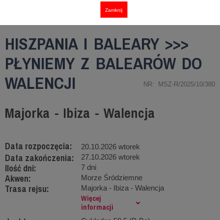
Zamknij
HISZPANIA I BALEARY >>>
PŁYNIEMY Z BALEARÓW DO
WALENCJI
NR: MSZ-R/2025/10/380
Majorka - Ibiza - Walencja
Data rozpoczęcia:
20.10.2026 wtorek
Data zakończenia:
27.10.2026 wtorek
Ilość dni:
7 dni
Akwen:
Morze Śródziemne
Trasa rejsu:
Majorka - Ibiza - Walencja
Więcej
informacji