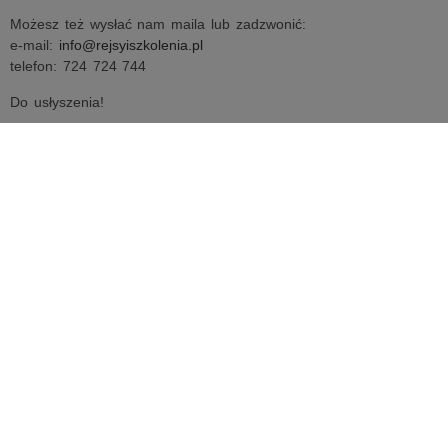
Możesz też wysłać nam maila lub zadzwonić:
e-mail:
info@rejsyiszkolenia.pl
telefon: 724 724 744
Do usłyszenia!
KIERUNKI REJSÓW
SZKOLENIA
NASZ PORADNIK
Patent czy certyfikat
Uprawnienia polskie
Jak uzyskać patent