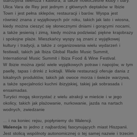
starożytna twierdza i katedra, a także nowoczesne kluby i bary.
Ulica Vara de Rey jest jednym z głównych deptaków w Ibizie
Town i jest pełna sklepów, restauracji i barów. Wyspa jest
również znana z wyjątkowych pór roku, takich jak lato i wiosna,
kiedy można cieszyć się słonecznymi dniami i gorącymi nocami,
a także jesienią i zimą, kiedy można podziwiać piękne krajobrazy
i spokojne plaże. Mieszkańcy wyspy są znani z wyjątkowej
kultury i tradycji, a także z organizowania wielu wydarzeń i
festiwali, takich jak Ibiza Global Radio Music Summit,
International Music Summit i Ibiza Food & Wine Festival.
W Ibizie można zjeść wiele wyjątkowych potraw i napojów, w tym
paellę, tapas i drinki z koktajli. Wiele restauracji oferuje dania z
lokalnych produktów, takich jak owoce morza i świeże warzywa,
a także specjalności kuchni ibizyjskiej, takiej jak sobrasada i
ensaimadas.
Turyści mogą skorzystać z wielu atrakcji w mieście i w jego
okolicy, takich jak plażowanie, nurkowanie, jazda na nartach
wodnych, zwiedzanie
... i na koniec rejsu, popłyniemy do Walencji.
Walencja
to jedno z najbardziej fascynujących miast Hiszpanii.
Jest stolicą wspólnoty autonomicznej o tej samej nazwie i trzecim