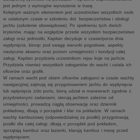
jest jednym z wymogów wyruszenia w trasę.
Kolejnym ważnym elementem jest uczestnictwo wszystkich osób
w ustalonym czasie w szkoleniu dot. bezpieczeństwa i obsługi
jachtu (szkolenie obowiązkowe). Po spełnieniu tych dwóch
kryteriów, mając na względzie przede wszystkim bezpieczeństwo
załogi oraz jednostki, Kapitan decyduje o czasie/porze dnia
wypłynięcia, biorąc pod uwagę warunki pogodowe, aspekty
nautyczne akwenu oraz poziom umiejętności i kondycji całej
załogi. Kapitan przydziela uczestnikom rejsu koje na jachcie.
Przydziela również wszystkich załogantów do wacht i ustala ich
oficerów oraz grafik.
W ramach wacht pod okiem oficerów załoganci w czasie wachty
nawigacyjnej zajmują się przygotowaniem jachtu do wypłynięcia
lub wpłynięcia z/do portu, biorą udział w manewrach zgodnie z
przydzielonymi zadaniami, sterują jachtem zależnie od
umiejętności, prowadzą ciągłą obserwację oraz dziennik
pokładowy, dbają o porządek i klar na pokładzie. W ramach
wachty kambuzowej (odpowiedzialnej za posiłki) przygotowują
posiłki dla całej załogi, dbają o porządek pod pokładem,
sprzątają kambuz oraz łazienki, klarują kambuz i mesę przed
wypłynięciem.