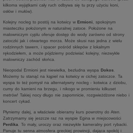
kilkoma wyjątkami cały ruch odbywa się tu przy użyciu koni,
osłów i mułów).
Kolejny nocleg to postój na kotwicy w
Ermioni
, spokojnym
miasteczku położonym w naturalnej zatoce. Położone na
malowniczym cyplu oferuje dostęp do wody zarówno od strony
zatoczki jak i otwartego morza. Może skusi nas jedna z wielu
rodzinnych tawern, i spacer pośród sklepów z lokalnym
rękodziełem, a może pójdziemy podziwiać kolejny, niezwykle
malowniczy zachód słońca.
Nieopodal Ermioni jest niewielka, bezludna wyspa
Dokos
.
Możemy tu stanąć na kąpiel na kotwicy w cichej zatoczce. Ta
wyspa to też pomysł na alternatywny nocleg - kotwica z dziobu,
cumy do kamieni na brzegu, i nikogo w promieniu kilkuset
metrów! Takiej nocy długo nie zapomnicie, rozgwieżdżone niebo i
koncert cykad.
Płyniemy dalej, a właściwie obieramy kurs powrotny do Aten.
Zatrzymamy się jeszcze raz na wyspie Egina w miejscowości
Perdika
. To mały, uroczy oraz niezwykle kameralny port rybacki.
Panuje tu senna atmosfera greckiej prowincji, dająca spokój i