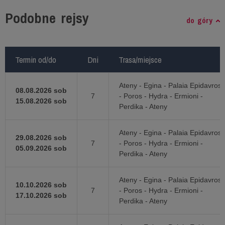
Podobne rejsy
do góry
Termin od/do
Termin od/do
Dni
Dni
Trasa/miejsce
Trasa/miejsce
Ateny - Egina - Palaia Epidavros
08.08.2026 sob
7
- Poros - Hydra - Ermioni -
15.08.2026 sob
Perdika - Ateny
Ateny - Egina - Palaia Epidavros
29.08.2026 sob
7
- Poros - Hydra - Ermioni -
05.09.2026 sob
Perdika - Ateny
Ateny - Egina - Palaia Epidavros
10.10.2026 sob
7
- Poros - Hydra - Ermioni -
17.10.2026 sob
Perdika - Ateny