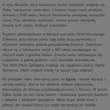
U stóp Akropolu, który koniecznie trzeba odwiedzić, znajduje się
Plaka, historyczna cześć Aten, z krętymi magicznymi uliczkami,
domami z XVIII wieku, których fundamenty pamiętają starożytne
czasy. Przy odrobinie wyobraźni, można poczuć niezwykłą
historię tych miejsc. Dotknąć przeszłości.
Punktem obowiązkowym w Atenach jest także Grób Nieznanego
Żołnierza, przy którym przez całą dobę stoją wartownicy z
elitarnych oddziałów gwardii prezydenckiej Evzonoi. Gwardziści
ubrani są w historyczne stroje z XIX wieku nawiązujące do
różnych epok z greckiej historii. Zmiana warty, odbywająca się
codziennie o pełnej godzinie i jest niezwykle widowiskowa.
Tuż obok Placu Syntagma znajduje się wyjątkowo piękny Ogród
Narodowy. Warto znaleźć chwilę na spacer jego alejkami.
Na początek rejsu, skierujemy jacht na
Eginę
- wyspę słynącą z
uprawy pistacji. Jest to też ulubione miejsce odpoczynku
Ateńczyków, do którego przypływają promem z Pireusu. W porcie
Egina czeka na nas masa tawern i restauracji, gwarnych kawiarni
i sklepów z lokalnymi specjałami. Warto kupić słodki krem z
pistacji. Ale uwaga! Dzieci już nigdy nie spojrzą na Nutellę.