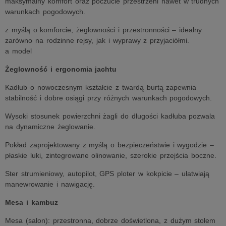
maksymalny komfort oraz poczucie przestrzeni nawet w trudnych
warunkach pogodowych.
z myślą o komforcie, żeglowności i przestronności – idealny
zarówno na rodzinne rejsy, jak i wyprawy z przyjaciółmi.
a model
Żeglowność i ergonomia jachtu
Kadłub o nowoczesnym kształcie z twardą burtą zapewnia
stabilność i dobre osiągi przy różnych warunkach pogodowych.
Wysoki stosunek powierzchni żagli do długości kadłuba pozwala
na dynamiczne żeglowanie.
Pokład zaprojektowany z myślą o bezpieczeństwie i wygodzie –
płaskie luki, zintegrowane olinowanie, szerokie przejścia boczne.
Ster strumieniowy, autopilot, GPS ploter w kokpicie – ułatwiają
manewrowanie i nawigację.
Mesa i kambuz
Mesa (salon): przestronna, dobrze doświetlona, z dużym stołem