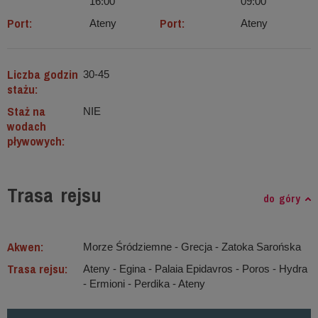
16:00
09:00
Port:
Port:
Ateny
Ateny
Liczba godzin
30-45
stażu:
Staż na
NIE
wodach
pływowych:
Trasa rejsu
do góry
Akwen:
Morze Śródziemne ‐ Grecja - Zatoka Sarońska
Trasa rejsu:
Ateny - Egina - Palaia Epidavros - Poros - Hydra
- Ermioni - Perdika - Ateny