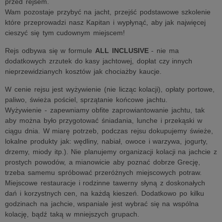
przed rejsem.
Wam pozostaje przybyć na jacht, przejść podstawowe szkolenie
które przeprowadzi nasz Kapitan i wypłynąć, aby jak najwięcej
cieszyć się tym cudownym miejscem!
Rejs odbywa się w formule
ALL INCLUSIVE
- nie ma
dodatkowych zrzutek do kasy jachtowej, dopłat czy innych
nieprzewidzianych kosztów jak chociażby kaucje.
W cenie rejsu jest wyżywienie (nie licząc kolacji), opłaty portowe,
paliwo, świeża pościel, sprzątanie końcowe jachtu.
Wyżywienie - zapewniamy obfite zaprowiantowanie jachtu, tak
aby można było przygotować śniadania, lunche i przekąski w
ciągu dnia. W miarę potrzeb, podczas rejsu dokupujemy świeże,
lokalne produkty jak: wędliny, nabiał, owoce i warzywa, jogurty,
drzemy, miody itp.). Nie planujemy organizacji kolacji na jachcie z
prostych powodów, a mianowicie aby poznać dobrze Grecję,
trzeba samemu spróbować przeróżnych miejscowych potraw.
Miejscowe restauracje i rodzinne tawerny słyną z doskonałych
dań i korzystnych cen, na każdą kieszeń. Dodatkowo po kilku
godzinach na jachcie, wspaniale jest wybrać się na wspólna
kolację, bądź taką w mniejszych grupach.