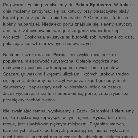
Po gwarnej Eginie przepłyniemy do
Palaia Epidavros
. W trakcie
dnia możemy zatrzymać się na kotwicy przy piaszczystej plaży.
Kąpiel prosto z jachtu i obiad na wodzie? Czemu nie, to to co
lubimy najbardziej. Niedaleko portu znajduje się sławny antyczny
amfiteatr. Zdecydowanie wart jest zorganizowania krótkiej
wycieczki. Doskonała akustyka tej budowli, robi wrażenie do dziś,
pokazując kunszt starożytnych budowniczych.
Następnie czeka na nas
Poros
- niezwykłe miasteczko i
popularna miejscowość turystyczna. Oblepia wzgórze nad
malowniczą cieśniną w której cumuje wiele łodzi i jachtów.
Spacerując wąskimi i krętymi uliczkami, których urokowi trudno
się oprzeć, dotrzemy na szczyt wzgórza skąd będziemy mieli
zjawiskowy i zapierający dech w piersiach widok na zatokę.
Jeżeli wybierzecie się tu o odpowiedniej porze, zobaczycie też
przepiękny zachód słońca.
Nie zwalniając tempa, wypływamy z Zatoki Sarońskiej i kierujemy
się ku najsławniejszej wyspie w tym rejonie.
Hydra
, bo o niej
mowa, jest zjawiskowo pięknym miejscem. Plątanina starych,
kamiennych uliczek, po których poruszają się niemal wyłącznie
piesi i osiołki, przenosi nas w czasie do ubiegłego stulecia (poza