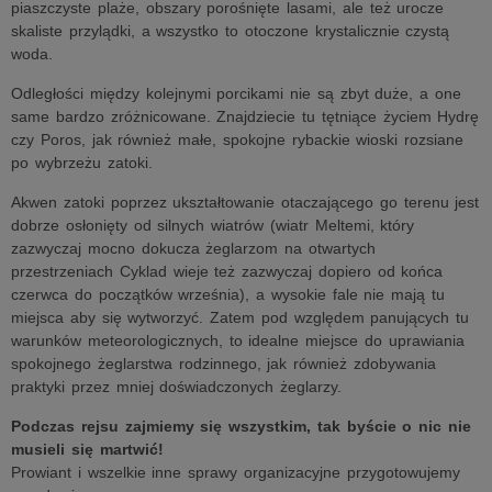
piaszczyste plaże, obszary porośnięte lasami, ale też urocze
skaliste przylądki, a wszystko to otoczone krystalicznie czystą
woda.
Odległości między kolejnymi porcikami nie są zbyt duże, a one
same bardzo zróżnicowane. Znajdziecie tu tętniące życiem Hydrę
czy Poros, jak również małe, spokojne rybackie wioski rozsiane
po wybrzeżu zatoki.
Akwen zatoki poprzez ukształtowanie otaczającego go terenu jest
dobrze osłonięty od silnych wiatrów (wiatr Meltemi, który
zazwyczaj mocno dokucza żeglarzom na otwartych
przestrzeniach Cyklad wieje też zazwyczaj dopiero od końca
czerwca do początków września), a wysokie fale nie mają tu
miejsca aby się wytworzyć. Zatem pod względem panujących tu
warunków meteorologicznych, to idealne miejsce do uprawiania
spokojnego żeglarstwa rodzinnego, jak również zdobywania
praktyki przez mniej doświadczonych żeglarzy.
Podczas rejsu zajmiemy się wszystkim, tak byście o nic nie
musieli się martwić!
Prowiant i wszelkie inne sprawy organizacyjne przygotowujemy