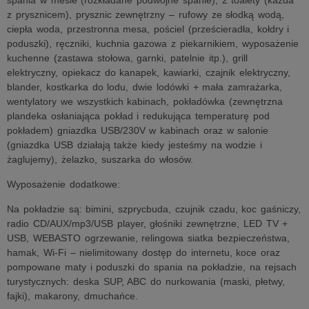
spania w mesie (rozkładane podwójne spanie), 2 toalety (każda
z prysznicem), prysznic zewnętrzny – rufowy ze słodką wodą,
ciepła woda, przestronna mesa, pościel (prześcieradła, kołdry i
poduszki), ręczniki, kuchnia gazowa z piekarnikiem, wyposażenie
kuchenne (zastawa stołowa, garnki, patelnie itp.), grill
elektryczny, opiekacz do kanapek, kawiarki, czajnik elektryczny,
blander, kostkarka do lodu, dwie lodówki + mała zamrażarka,
wentylatory we wszystkich kabinach, pokładówka (zewnętrzna
plandeka osłaniająca pokład i redukująca temperaturę pod
pokładem) gniazdka USB/230V w kabinach oraz w salonie
(gniazdka USB działają także kiedy jesteśmy na wodzie i
żaglujemy), żelazko, suszarka do włosów.
Wyposażenie dodatkowe:
Na pokładzie są: bimini, szprycbuda, czujnik czadu, koc gaśniczy,
radio CD/AUX/mp3/USB player, głośniki zewnętrzne, LED TV +
USB, WEBASTO ogrzewanie, relingowa siatka bezpieczeństwa,
hamak, Wi-Fi – nielimitowany dostęp do internetu, koce oraz
pompowane maty i poduszki do spania na pokładzie, na rejsach
turystycznych: deska SUP, ABC do nurkowania (maski, płetwy,
fajki), makarony, dmuchańce.