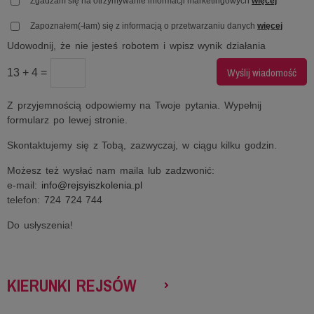
Zgadzam się na otrzymywanie informacji marketingowych
więcej
Zapoznałem(-łam) się z informacją o przetwarzaniu danych
więcej
Udowodnij, że nie jesteś robotem i wpisz wynik działania
13 + 4 =
Z przyjemnością odpowiemy na Twoje pytania. Wypełnij
formularz po lewej stronie.
Skontaktujemy się z Tobą, zazwyczaj, w ciągu kilku godzin.
Możesz też wysłać nam maila lub zadzwonić:
e-mail:
info@rejsyiszkolenia.pl
telefon: 724 724 744
Do usłyszenia!
KIERUNKI REJSÓW