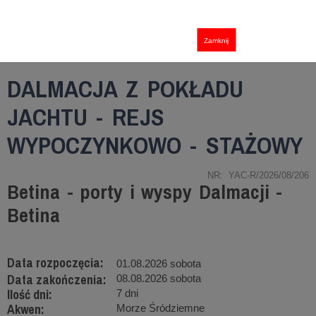
Zamknij
DALMACJA Z POKŁADU
JACHTU - REJS
WYPOCZYNKOWO - STAŻOWY
NR: YAC-R/2026/08/206
Betina - porty i wyspy Dalmacji -
Betina
Data rozpoczęcia:
01.08.2026 sobota
Data zakończenia:
08.08.2026 sobota
Ilość dni:
7 dni
Akwen:
Morze Śródziemne