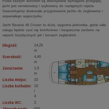
Przed każdym sezonem są dokonywane wymagane przeglądy,
jacht jest serwisowany i szykowany do następnych rejsów.
Gwarantujemy doskonałe przygotowanie jachtu do żeglowania i
wspaniałego wypoczynku.
Jacht Bavaria 46 Cruiser to duża, wygodna jednostka, gdzie cała
załoga będzie czuć się komfortowo i bezpiecznie zarówno na
rejsach turystycznych jak i kursach żeglarskich.
Długość:
14,25
m
Szerokość:
4,40
m
Zanurzenie:
1,9
m
Liczba miejsc:
10
Liczba koi/kabin:
10
/
4
Liczba WC:
2
Zbiornik wody:
500