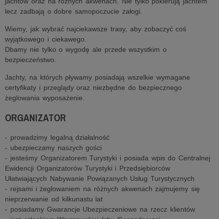
jachtów oraz na różnych akwenach. Nie tylko pokierują jachtem
lecz zadbają o dobre samopoczucie załogi.
Wiemy, jak wybrać najciekawsze trasy, aby zobaczyć coś
wyjątkowego i ciekawego.
Dbamy nie tylko o wygodę ale przede wszystkim o
bezpieczeństwo.
Jachty, na których pływamy posiadają wszelkie wymagane
certyfikaty i przeglądy oraz niezbędne do bezpiecznego
żeglowania wyposażenie.
ORGANIZATOR
- prowadzimy legalną działalność
- ubezpieczamy naszych gości
- jesteśmy Organizatorem Turystyki i posiada wpis do Centralnej
Ewidencji Organizatorów Turystyki i Przedsiębiorców
Ułatwiających Nabywanie Powiązanych Usług Turystycznych
- rejsami i żeglowaniem na różnych akwenach zajmujemy się
nieprzerwanie od kilkunastu lat
- posiadamy Gwarancje Ubezpieczeniowe na rzecz klientów