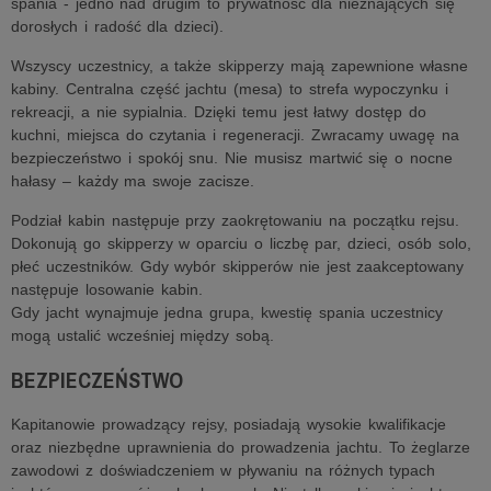
spania - jedno nad drugim to prywatność dla nieznających się
dorosłych i radość dla dzieci).
Wszyscy uczestnicy, a także skipperzy mają zapewnione własne
kabiny. Centralna część jachtu (mesa) to strefa wypoczynku i
rekreacji, a nie sypialnia. Dzięki temu jest łatwy dostęp do
kuchni, miejsca do czytania i regeneracji. Zwracamy uwagę na
bezpieczeństwo i spokój snu. Nie musisz martwić się o nocne
hałasy – każdy ma swoje zacisze.
Podział kabin następuje przy zaokrętowaniu na początku rejsu.
Dokonują go skipperzy w oparciu o liczbę par, dzieci, osób solo,
płeć uczestników. Gdy wybór skipperów nie jest zaakceptowany
następuje losowanie kabin.
Gdy jacht wynajmuje jedna grupa, kwestię spania uczestnicy
mogą ustalić wcześniej między sobą.
BEZPIECZEŃSTWO
Kapitanowie prowadzący rejsy, posiadają wysokie kwalifikacje
oraz niezbędne uprawnienia do prowadzenia jachtu. To żeglarze
zawodowi z doświadczeniem w pływaniu na różnych typach