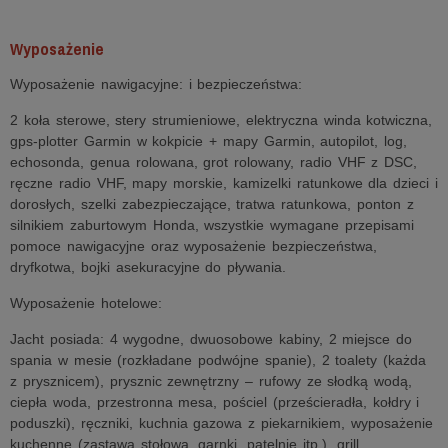
Wyposażenie
Wyposażenie nawigacyjne: i bezpieczeństwa:
2 koła sterowe, stery strumieniowe, elektryczna winda kotwiczna,
gps-plotter Garmin w kokpicie + mapy Garmin, autopilot, log,
echosonda, genua rolowana, grot rolowany, radio VHF z DSC,
ręczne radio VHF, mapy morskie, kamizelki ratunkowe dla dzieci i
dorosłych, szelki zabezpieczające, tratwa ratunkowa, ponton z
silnikiem zaburtowym Honda, wszystkie wymagane przepisami
pomoce nawigacyjne oraz wyposażenie bezpieczeństwa,
dryfkotwa, bojki asekuracyjne do pływania.
Wyposażenie hotelowe:
Jacht posiada: 4 wygodne, dwuosobowe kabiny, 2 miejsce do
spania w mesie (rozkładane podwójne spanie), 2 toalety (każda
z prysznicem), prysznic zewnętrzny – rufowy ze słodką wodą,
ciepła woda, przestronna mesa, pościel (prześcieradła, kołdry i
poduszki), ręczniki, kuchnia gazowa z piekarnikiem, wyposażenie
kuchenne (zastawa stołowa, garnki, patelnie itp.), grill