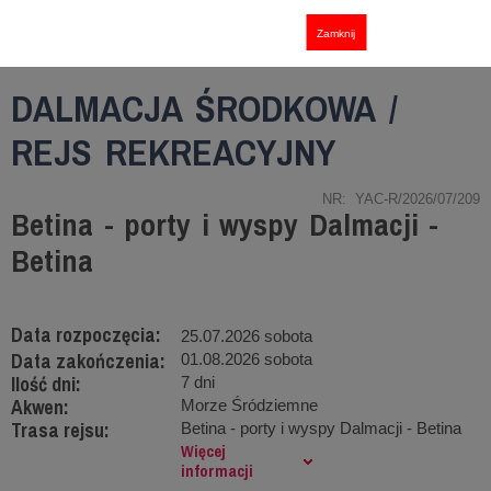
Zamknij
DALMACJA ŚRODKOWA /
REJS REKREACYJNY
NR: YAC-R/2026/07/209
Betina - porty i wyspy Dalmacji -
Betina
Data rozpoczęcia:
25.07.2026 sobota
Data zakończenia:
01.08.2026 sobota
Ilość dni:
7 dni
Akwen:
Morze Śródziemne
Trasa rejsu:
Betina - porty i wyspy Dalmacji - Betina
Więcej
informacji