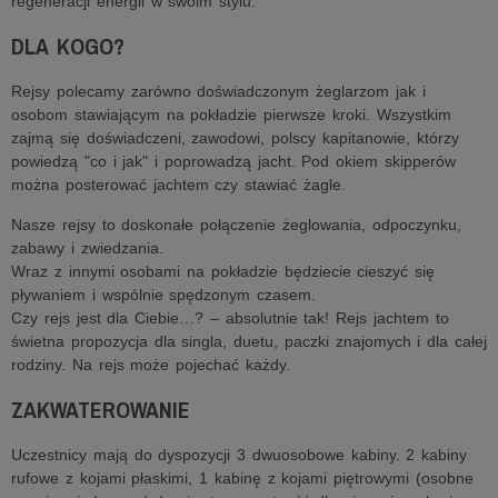
regeneracji energii w swoim stylu.
DLA KOGO?
Rejsy polecamy zarówno doświadczonym żeglarzom jak i
osobom stawiającym na pokładzie pierwsze kroki. Wszystkim
zajmą się doświadczeni, zawodowi, polscy kapitanowie, którzy
powiedzą "co i jak" i poprowadzą jacht. Pod okiem skipperów
można posterować jachtem czy stawiać żagle.
Nasze rejsy to doskonałe połączenie żeglowania, odpoczynku,
zabawy i zwiedzania.
Wraz z innymi osobami na pokładzie będziecie cieszyć się
pływaniem i wspólnie spędzonym czasem.
Czy rejs jest dla Ciebie…? – absolutnie tak! Rejs jachtem to
świetna propozycja dla singla, duetu, paczki znajomych i dla całej
rodziny. Na rejs może pojechać każdy.
ZAKWATEROWANIE
Uczestnicy mają do dyspozycji 3 dwuosobowe kabiny. 2 kabiny
rufowe z kojami płaskimi, 1 kabinę z kojami piętrowymi (osobne