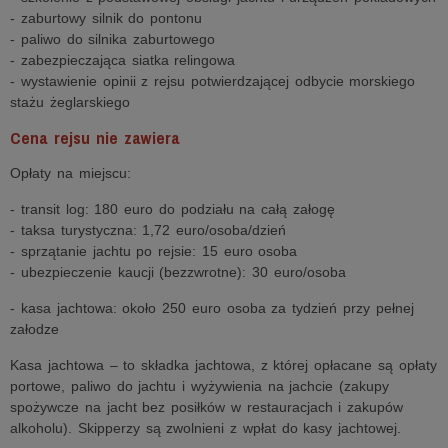
- zaburtowy silnik do pontonu
- paliwo do silnika zaburtowego
- zabezpieczająca siatka relingowa
- wystawienie opinii z rejsu potwierdzającej odbycie morskiego
stażu żeglarskiego
Cena rejsu nie zawiera
Opłaty na miejscu:
- transit log: 180 euro do podziału na całą załogę
- taksa turystyczna: 1,72 euro/osoba/dzień
- sprzątanie jachtu po rejsie: 15 euro osoba
- ubezpieczenie kaucji (bezzwrotne): 30 euro/osoba
- kasa jachtowa: około 250 euro osoba za tydzień przy pełnej
załodze
Kasa jachtowa – to składka jachtowa, z której opłacane są opłaty
portowe, paliwo do jachtu i wyżywienia na jachcie (zakupy
spożywcze na jacht bez posiłków w restauracjach i zakupów
alkoholu). Skipperzy są zwolnieni z wpłat do kasy jachtowej.