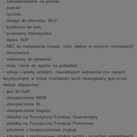
- zakwaterowanie na jachcie
- pościel
- ręczniki
- dostęp do internetu, Wi-Fi
- kostkarka do lodu
- przenośny klimatyzator
- deska SUP
- ABC do nurkowania (maski, rurki, płetwy w różnych rozmiarach)
- dmuchańce
- makarony do pływania
- maty i koce do spania na pokładzie
- usługi i opiekę polskich, zawodowych kapitanów (na rejsach
turystycznych w miarę możliwości jacht obsługiwany jest przez
dwóch skipperów)
- gaz do butli
- ubezpieczenie NNW
- ubezpieczenie KL
- ubezpieczenie bagażu
- składka na Turystyczny Fundusz Gwarancyjny
- składka na Turystyczny Fundusz Pomocowy
- szkolenie z bezpieczeństwa żeglugi
- szkolenie z podstawowej obsługi jachtu i urządzeń pokładowych