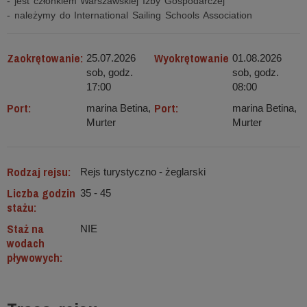
- jest członkiem Warszawskiej Izby Gospodarczej
- należymy do International Sailing Schools Association
Zaokrętowanie:
Wyokrętowanie
25.07.2026
01.08.2026
sob, godz.
sob, godz.
17:00
08:00
Port:
Port:
marina Betina,
marina Betina,
Murter
Murter
Rodzaj rejsu:
Rejs turystyczno - żeglarski
Liczba godzin
35 - 45
stażu:
Staż na
NIE
wodach
pływowych: