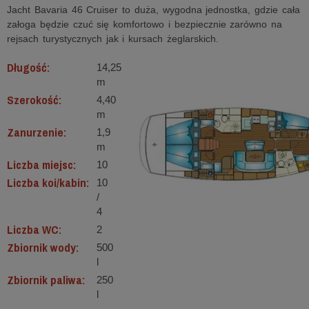
Jacht Bavaria 46 Cruiser to duża, wygodna jednostka, gdzie cała
załoga będzie czuć się komfortowo i bezpiecznie zarówno na
rejsach turystycznych jak i kursach żeglarskich.
Długość:
14,25
m
Szerokość:
4,40
m
Zanurzenie:
1,9
m
Liczba miejsc:
10
Liczba koi/kabin:
10
/
4
Liczba WC:
2
Zbiornik wody:
500
l
Zbiornik paliwa:
250
l