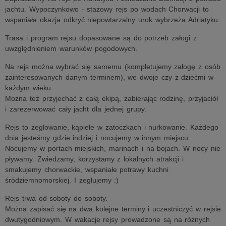
jachtu. Wypoczynkowo - stażowy rejs po wodach Chorwacji to
wspaniała okazja odkryć niepowtarzalny urok wybrzeża Adriatyku.
Trasa i program rejsu dopasowane są do potrzeb załogi z
uwzględnieniem warunków pogodowych.
Na rejs można wybrać się samemu (kompletujemy załogę z osób
zainteresowanych danym terminem), we dwoje czy z dziećmi w
każdym wieku.
Można też przyjechać z całą ekipą, zabierając rodzinę, przyjaciół
i zarezerwować cały jacht dla jednej grupy.
Rejs to żeglowanie, kąpiele w zatoczkach i nurkowanie. Każdego
dnia jesteśmy gdzie indziej i nocujemy w innym miejscu.
Nocujemy w portach miejskich, marinach i na bojach. W nocy nie
pływamy. Zwiedzamy, korzystamy z lokalnych atrakcji i
smakujemy chorwackie, wspaniałe potrawy kuchni
śródziemnomorskiej. I żeglujemy :)
Rejs trwa od soboty do soboty.
Można zapisać się na dwa kolejne terminy i uczestniczyć w rejsie
dwutygodniowym. W wakacje rejsy prowadzone są na różnych