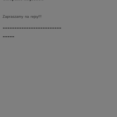
Zapraszamy na rejsy!!!
-------------------------
-----