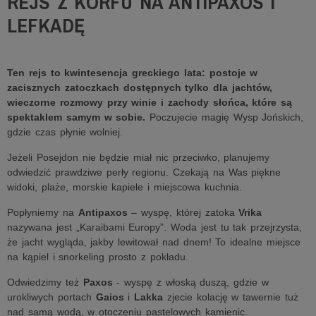
REJS Z KORFU NA ANTIPAXOS I
LEFKADĘ
Ten rejs to kwintesencja greckiego lata: postoje w
zacisznych zatoczkach dostępnych tylko dla jachtów,
wieczorne rozmowy przy winie i zachody słońca, które są
spektaklem samym w sobie.
Poczujecie magię Wysp Jońskich,
gdzie czas płynie wolniej.
Jeżeli Posejdon nie będzie miał nic przeciwko, planujemy
odwiedzić prawdziwe perły regionu. Czekają na Was piękne
widoki, plaże, morskie kapiele i miejscowa kuchnia.
Popłyniemy na
Antipaxos
– wyspę, której zatoka
Vrika
nazywana jest „Karaibami Europy”. Woda jest tu tak przejrzysta,
że jacht wygląda, jakby lewitował nad dnem! To idealne miejsce
na kąpiel i snorkeling prosto z pokładu.
Odwiedzimy też
Paxos
- wyspę z włoską duszą, gdzie w
urokliwych portach
Gaios
i
Lakka
zjecie kolację w tawernie tuż
nad samą wodą, w otoczeniu pastelowych kamienic.