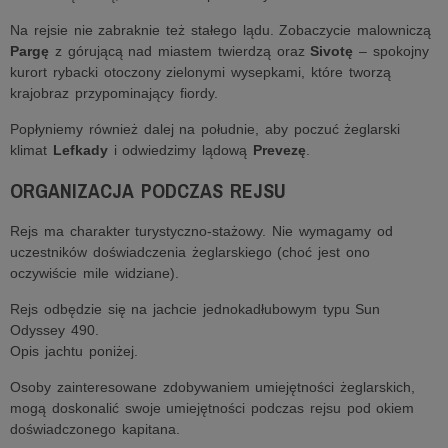
Na rejsie nie zabraknie też stałego lądu. Zobaczycie malowniczą
Pargę
z górującą nad miastem twierdzą oraz
Sivotę
– spokojny
kurort rybacki otoczony zielonymi wysepkami, które tworzą
krajobraz przypominający fiordy.
Popłyniemy również dalej na południe, aby poczuć żeglarski
klimat
Lefkady
i odwiedzimy lądową
Prevezę
.
ORGANIZACJA PODCZAS REJSU
Rejs ma charakter turystyczno-stażowy. Nie wymagamy od
uczestników doświadczenia żeglarskiego (choć jest ono
oczywiście mile widziane).
Rejs odbędzie się na jachcie jednokadłubowym typu Sun
Odyssey 490.
Opis jachtu poniżej.
Osoby zainteresowane zdobywaniem umiejętności żeglarskich,
mogą doskonalić swoje umiejętności podczas rejsu pod okiem
doświadczonego kapitana.