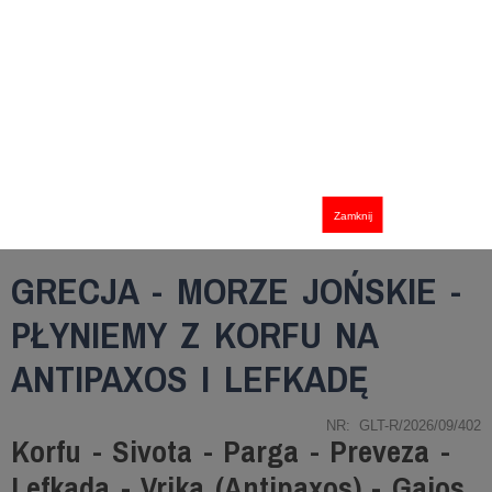
Zamknij
GRECJA - MORZE JOŃSKIE -
PŁYNIEMY Z KORFU NA
ANTIPAXOS I LEFKADĘ
NR: GLT-R/2026/09/402
Korfu - Sivota - Parga - Preveza -
Lefkada - Vrika (Antipaxos) - Gaios