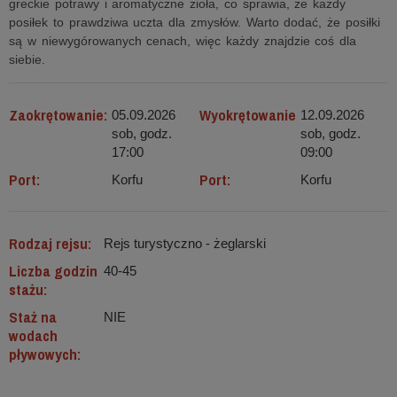
greckie potrawy i aromatyczne zioła, co sprawia, że każdy
posiłek to prawdziwa uczta dla zmysłów. Warto dodać, że posiłki
są w niewygórowanych cenach, więc każdy znajdzie coś dla
siebie.
Zaokrętowanie:
Wyokrętowanie
05.09.2026
12.09.2026
sob, godz.
sob, godz.
17:00
09:00
Port:
Port:
Korfu
Korfu
Rodzaj rejsu:
Rejs turystyczno - żeglarski
Liczba godzin
40-45
stażu:
Staż na
NIE
wodach
pływowych: