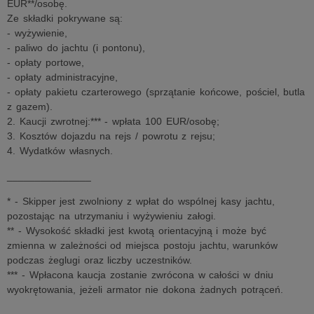
EUR**/osobę.
Ze składki pokrywane są:
- wyżywienie,
- paliwo do jachtu (i pontonu),
- opłaty portowe,
- opłaty administracyjne,
- opłaty pakietu czarterowego (sprzątanie końcowe, pościel, butla
z gazem).
2. Kaucji zwrotnej:*** - wpłata 100 EUR/osobę;
3. Kosztów dojazdu na rejs / powrotu z rejsu;
4. Wydatków własnych.
_______________
* - Skipper jest zwolniony z wpłat do wspólnej kasy jachtu,
pozostając na utrzymaniu i wyżywieniu załogi.
** - Wysokość składki jest kwotą orientacyjną i może być
zmienna w zależności od miejsca postoju jachtu, warunków
podczas żeglugi oraz liczby uczestników.
*** - Wpłacona kaucja zostanie zwrócona w całości w dniu
wyokrętowania, jeżeli armator nie dokona żadnych potrąceń.