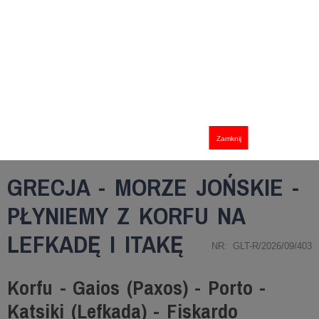
Zamknij
GRECJA - MORZE JOŃSKIE -
PŁYNIEMY Z KORFU NA
LEFKADĘ I ITAKĘ
NR: GLT-R/2026/09/403
Korfu - Gaios (Paxos) - Porto -
Katsiki (Lefkada) - Fiskardo