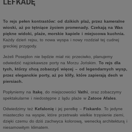
LEFKADĘ
To rejs pełen kontrastów: od dzikich plaż, przez kameralne
wioski, aż po tętniące życiem promenady. Czekają na Was
piękne widoki, plaże, morskie kapiele i miejscowa kuchnia.
Każdy dzień rejsu, to nowa wyspa i nowy rozdział tej cudnej
greckiej przygody.
Jeżeli Posejdon nie będzie miał nic przeciwko, planujemy
odwiedzić najciekawsze porty na Morzu Jońskim.
To rejs dla
tych, którzy chcą zobaczyć więcej – od legendarnych wysp,
przez eleganckie porty, aż po klify, które zapierają dech w
piersiach.
Popłyniemy na
Itakę
, do miejscowości
Vathi
, oraz zobaczymy
spektakularne i niedostępne z lądu plaże w
Zatoce Afales
.
Odwiedzimy też
Kefalonię
i jej perełkę –
Fiskardo
. To jedyne
miasteczko na wyspie, które przetrwało wielkie trzęsienie ziemi,
dzięki czemu do dziś zachwyca kolorową, wenecką architekturą i
niesamowitym klimatem.