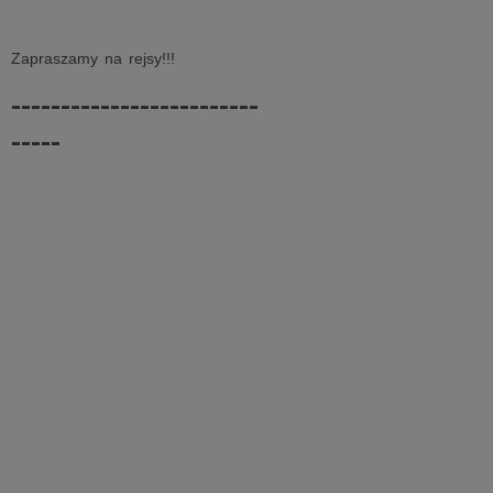
Zapraszamy na rejsy!!!
-------------------------
-----