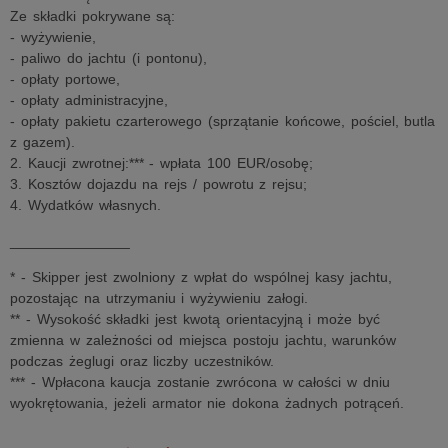
Ze składki pokrywane są:
- wyżywienie,
- paliwo do jachtu (i pontonu),
- opłaty portowe,
- opłaty administracyjne,
- opłaty pakietu czarterowego (sprzątanie końcowe, pościel, butla
z gazem).
2. Kaucji zwrotnej:*** - wpłata 100 EUR/osobę;
3. Kosztów dojazdu na rejs / powrotu z rejsu;
4. Wydatków własnych.
_______________
* - Skipper jest zwolniony z wpłat do wspólnej kasy jachtu,
pozostając na utrzymaniu i wyżywieniu załogi.
** - Wysokość składki jest kwotą orientacyjną i może być
zmienna w zależności od miejsca postoju jachtu, warunków
podczas żeglugi oraz liczby uczestników.
*** - Wpłacona kaucja zostanie zwrócona w całości w dniu
wyokrętowania, jeżeli armator nie dokona żadnych potrąceń.