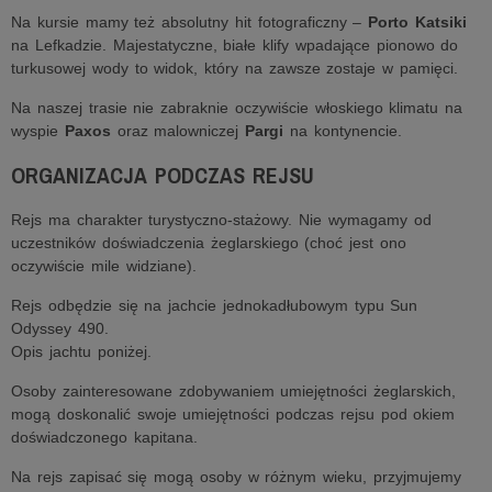
Na kursie mamy też absolutny hit fotograficzny –
Porto Katsiki
na Lefkadzie. Majestatyczne, białe klify wpadające pionowo do
turkusowej wody to widok, który na zawsze zostaje w pamięci.
Na naszej trasie nie zabraknie oczywiście włoskiego klimatu na
wyspie
Paxos
oraz malowniczej
Pargi
na kontynencie.
ORGANIZACJA PODCZAS REJSU
Rejs ma charakter turystyczno-stażowy. Nie wymagamy od
uczestników doświadczenia żeglarskiego (choć jest ono
oczywiście mile widziane).
Rejs odbędzie się na jachcie jednokadłubowym typu Sun
Odyssey 490.
Opis jachtu poniżej.
Osoby zainteresowane zdobywaniem umiejętności żeglarskich,
mogą doskonalić swoje umiejętności podczas rejsu pod okiem
doświadczonego kapitana.
Na rejs zapisać się mogą osoby w różnym wieku, przyjmujemy