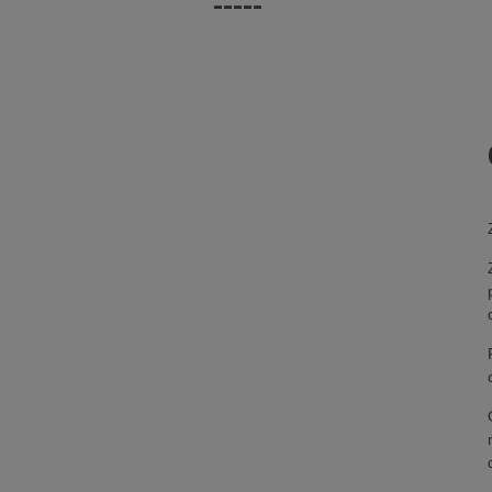
-----