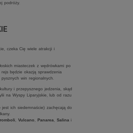
j podróży.
IE
e, czeka Cię wiele atrakcji i
włoskich miasteczek z wędrówkami po
 rejs będzie okazją sprawdzenia
i pysznych win regionalnych.
kultury i przepysznego jedzenia, skąd
ii na Wyspy Liparyjskie, lub od razu
 jest ich siedemnaście) zachęcają do
lkany.
romboli
,
Vulcano
,
Panarea
,
Salina
i