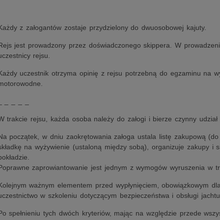
Każdy z załogantów zostaje przydzielony do dwuosobowej kajuty.
Rejs jest prowadzony przez doświadczonego skippera. W prowadzeniu
uczestnicy rejsu.
Każdy uczestnik otrzyma opinię z rejsu potrzebną do egzaminu na wy
motorowodne.
_ _ _ _ _
W trakcie rejsu, każda osoba należy do załogi i bierze czynny udział
Na początek, w dniu zaokrętowania załoga ustala listę zakupową (do 
składkę na wyżywienie (ustaloną między sobą), organizuje zakupy i 
pokładzie.
Poprawne zaprowiantowanie jest jednym z wymogów wyruszenia w tr
Kolejnym ważnym elementem przed wypłynięciem, obowiązkowym dla 
uczestnictwo w szkoleniu dotyczącym bezpieczeństwa i obsługi jachtu
Po spełnieniu tych dwóch kryteriów, mając na względzie przede wszy