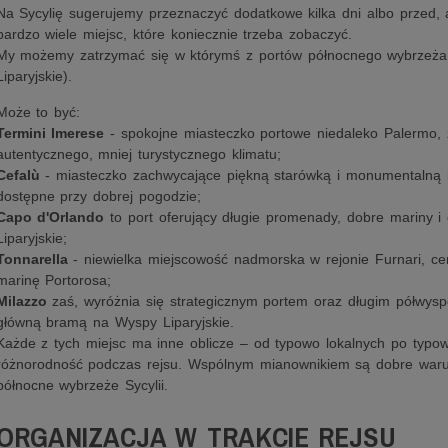
Na Sycylię sugerujemy przeznaczyć dodatkowe kilka dni albo przed, al
bardzo wiele miejsc, które koniecznie trzeba zobaczyć.
My możemy zatrzymać się w którymś z portów północnego wybrzeża 
Liparyjskie).
Może to być:
Termini Imerese
- spokojne miasteczko portowe niedaleko Palermo, 
autentycznego, mniej turystycznego klimatu;
Cefalù
- miasteczko zachwycające piękną starówką i monumentalną 
dostępne przy dobrej pogodzie;
Capo d'Orlando
to port oferujący długie promenady, dobre mariny i
Liparyjskie;
Tonnarella
- niewielka miejscowość nadmorska w rejonie Furnari, c
marinę Portorosa;
Milazzo
zaś, wyróżnia się strategicznym portem oraz długim półwysp
główną bramą na Wyspy Liparyjskie.
Każde z tych miejsc ma inne oblicze – od typowo lokalnych po typow
różnorodność podczas rejsu. Wspólnym mianownikiem są dobre waru
północne wybrzeże Sycylii.
ORGANIZACJA W TRAKCIE REJSU