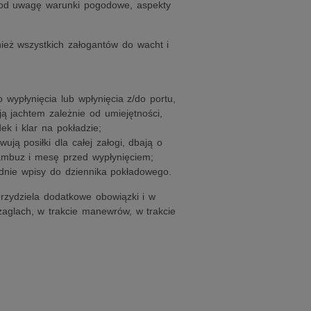
c pod uwagę warunki pogodowe, aspekty
nież wszystkich załogantów do wacht i
 wypłynięcia lub wpłynięcia z/do portu,
ą jachtem zależnie od umiejętności,
k i klar na pokładzie;
ją posiłki dla całej załogi, dbają o
kambuz i mesę przed wypłynięciem;
dnie wpisy do dziennika pokładowego.
przydziela dodatkowe obowiązki i w
aglach, w trakcie manewrów, w trakcie