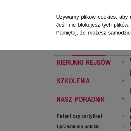
Używamy plików cookies, aby u
Jeśli nie blokujesz tych plikó
Pamiętaj, że możesz samodzieln
REJSY
SZKOL
KIERUNKI REJSÓW
SZKOLENIA
NASZ PORADNIK
Patent czy certyfikat
Uprawnienia polskie