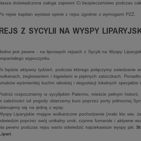
Nasza doświadczona załoga zapewni Ci bezpieczeństwo podczas całe
Po rejsie kapitan wystawi opinie z rejsu zgodnie z wymogami PZŻ.
REJS Z SYCYLII NA WYSPY LIPARYJSK
Jedno jest pewne - na lipcowych rejsach z Sycylii na Wyspy Liparyjski
wspaniałego wypoczynku.
To będzie aktywny tydzień, podczas którego połączymy zwiedzanie 
wulkanach, żeglowaniem i kąpielami w pięknych zatoczkach. Ponadto
smaków wyśmienitej kuchni włoskiej i degustacji lokalnych specjałów 
Podróż rozpoczniemy w sycylijskim Palermo, mieście pełnym historii, 
w zależności od pogody obierzemy kurs poprzez porty północnej Sycyl
skierujemy się na jedną z wysp.
Wyspy Liparyjskie mające wulkaniczne pochodzenie (mało kto wie, że
odwiedzin poprzez swój unikalny urok, czynne fumarole i aktywne wu
Na pewno podczas rejsu warto odwiedzić najciekawsze wyspy jak:
St
Lipari
.