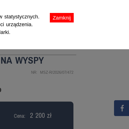
ikaty.
 statystycznych.
Zamknij
ci urządzenia.
arki.
TY
PROMOCJE
 NA WYSPY
NR: MSZ-R/2026/07/472
o
2 200 zł
Cena: