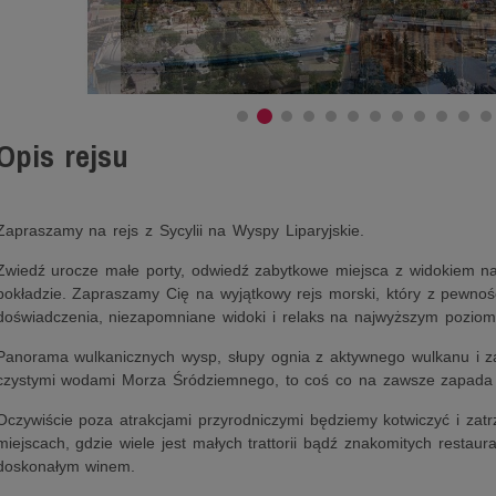
Opis rejsu
Zapraszamy na rejs z Sycylii na Wyspy Liparyjskie.
Zwiedź urocze małe porty, odwiedź zabytkowe miejsca z widokiem na
pokładzie. Zapraszamy Cię na wyjątkowy rejs morski, który z pewnoś
doświadczenia, niezapomniane widoki i relaks na najwyższym poziom
Panorama wulkanicznych wysp, słupy ognia z aktywnego wulkanu i za
czystymi wodami Morza Śródziemnego, to coś co na zawsze zapada
Oczywiście poza atrakcjami przyrodniczymi będziemy kotwiczyć i zat
miejscach, gdzie wiele jest małych trattorii bądź znakomitych restaur
doskonałym winem.