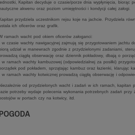
jednostki, Kapitan decyduje o czasie/porze dnia wypłynięcia, biorą
nautyczne akwenu oraz poziom umiejętności i kondycji całej załogi.
Kapitan przydziela uczestnikom rejsu koje na jachcie. Przydziela rów
ustala ich oficerów oraz grafik.
W ramach wacht pod okiem oficerów załoganci:
- w czasie wachty nawigacyjnej zajmują się przygotowaniem jachtu do
biorą udział w manewrach zgodnie z przydzielonymi zadaniami, steruj
prowadzą ciągłą obserwację oraz dziennik pokładowy, dbają o porząde
- w ramach wachty kambuzowej (odpowiedzialnej za posiłki) przygotowu
porządek pod pokładem, sprzątając kambuz oraz łazienki, klarując 
- w ramach wachty kotwicznej prowadzą ciągłą obserwację i odpowie
Niezależnie od przydzielonych wacht i zadań w ich ramach, kapitan 
razie potrzeby wydaje polecenia wykonania potrzebnych zadań przy ż
postojów w portach czy na kotwicy, itd.
POGODA