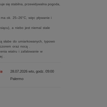
muje się stabilna, przewidywalna pogoda,
 ma ok. 25–26°C, więc pływanie i
ącu), a niebo jest niemal stale
ują słabe do umiarkowanych, typowo
eczorem oraz nocą .
enia wiatru i zafalowanie w
j .
ie
28.07.2026 wto, godz. 09:00
Palermo