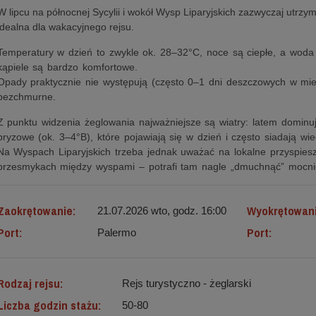
W lipcu na północnej Sycylii i wokół Wysp Liparyjskich zazwyczaj utrzy
idealna dla wakacyjnego rejsu.
Temperatury w dzień to zwykle ok. 28–32°C, noce są ciepłe, a woda
kąpiele są bardzo komfortowe.
Opady praktycznie nie występują (często 0–1 dni deszczowych w miesi
bezchmurne.
Z punktu widzenia żeglowania najważniejsze są wiatry: latem domin
bryzowe (ok. 3–4°B), które pojawiają się w dzień i często siadają wi
Na Wyspach Liparyjskich trzeba jednak uważać na lokalne przyspiesz
przesmykach między wyspami – potrafi tam nagle „dmuchnąć” mocnie
Zaokrętowanie:
Wyokrętowan
21.07.2026 wto, godz. 16:00
Port:
Port:
Palermo
Rodzaj rejsu:
Rejs turystyczno - żeglarski
Liczba godzin stażu:
50-80