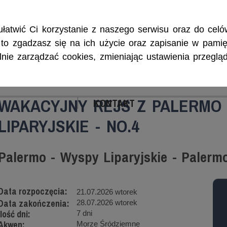
Rejsy morskie i śródlądowe, szkolenia żeglarskie, patenty i certyf
łatwić Ci korzystanie z naszego serwisu oraz do celów
w, to zgadzasz się na ich użycie oraz zapisanie w pamię
ie zarządzać cookies, zmieniając ustawienia przegląd
ENIA
CZARTERY
PATENTY I CERTYFIKA
WAKACYJNY REJS Z PALERMO
KONTAKT
LIPARYJSKIE - NO.4
Palermo - Wyspy Liparyjskie - Palerm
Data rozpoczęcia:
21.07.2026 wtorek
Data zakończenia:
28.07.2026 wtorek
Ilość dni:
7 dni
Akwen:
Morze Śródziemne