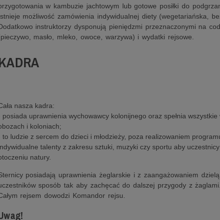
przygotowania w kambuzie jachtowym lub gotowe posiłki do podgrzan
Istnieje możliwość zamówienia indywidualnej diety (wegetariańska, b
Dodatkowo instruktorzy dysponują pieniędzmi przeznaczonymi na cod
(pieczywo, masło, mleko, owoce, warzywa) i wydatki rejsowe.
KADRA
Cała nasza kadra:
- posiada uprawnienia wychowawcy kolonijnego oraz spełnia wszystkie
obozach i koloniach;
- to ludzie z sercem do dzieci i młodzieży, poza realizowaniem progr
indywidualne talenty z zakresu sztuki, muzyki czy sportu aby uczestnic
otoczeniu natury.
Sternicy posiadają uprawnienia żeglarskie i z zaangażowaniem dzielą
uczestników sposób tak aby zachęcać do dalszej przygody z żaglami
Całym rejsem dowodzi Komandor rejsu.
Uwag!