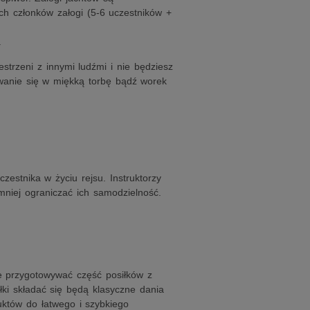
ch członków załogi (5-6 uczestników +
.
strzeni z innymi ludźmi i nie będziesz
owanie się w miękką torbę bądź worek
stnika w życiu rejsu. Instruktorzy
mniej ograniczać ich samodzielność.
ie przygotowywać część posiłków z
ki składać się będą klasyczne dania
uktów do łatwego i szybkiego