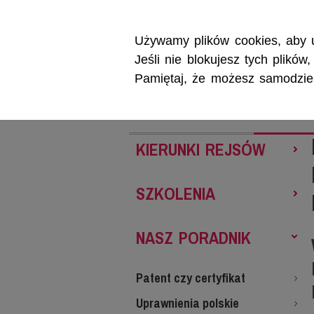
Używamy plików cookies, aby u
Jeśli nie blokujesz tych plikó
Pamiętaj, że możesz samodzieln
REJSY
SZKOL
KIERUNKI REJSÓW
SZKOLENIA
NASZ PORADNIK
Patent czy certyfikat
Uprawnienia polskie