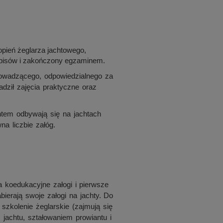
opień żeglarza jachtowego,
pisów i zakończony egzaminem.
rowadzącego, odpowiedzialnego za
adził zajęcia praktyczne oraz
tem odbywają się na jachtach
na liczbie załóg.
a koedukacyjne załogi i pierwsze
abierają swoje załogi na jachty. Do
zkolenie żeglarskie (zajmują się
jachtu, ształowaniem prowiantu i