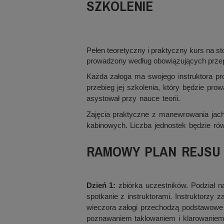
SZKOLENIE
Pełen teoretyczny i praktyczny kurs na st
prowadzony według obowiązujących prze
Każda załoga ma swojego instruktora p
przebieg jej szkolenia, który będzie prow
asystował przy nauce teorii.
Zajęcia praktyczne z manewrowania jach
kabinowych. Liczba jednostek będzie rów
RAMOWY PLAN REJSU
Dzień 1:
zbiórka uczestników. Podział n
spotkanie z instruktorami. Instruktorzy z
wieczora załogi przechodzą podstawowe s
poznawaniem taklowaniem i klarowaniem 