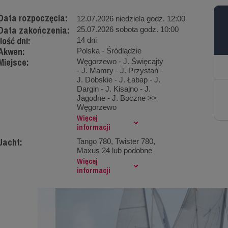
Data rozpoczęcia:
12.07.2026 niedziela godz. 12:00
Data zakończenia:
25.07.2026 sobota godz. 10:00
Ilość dni:
14 dni
Akwen:
Polska - Śródlądzie
Miejsce:
Węgorzewo - J. Święcajty
- J. Mamry - J. Przystań -
J. Dobskie - J. Łabap - J.
Dargin - J. Kisajno - J.
Jagodne - J. Boczne >>
Węgorzewo
Więcej
informacji
Jacht:
Tango 780, Twister 780,
Maxus 24 lub podobne
Więcej
informacji