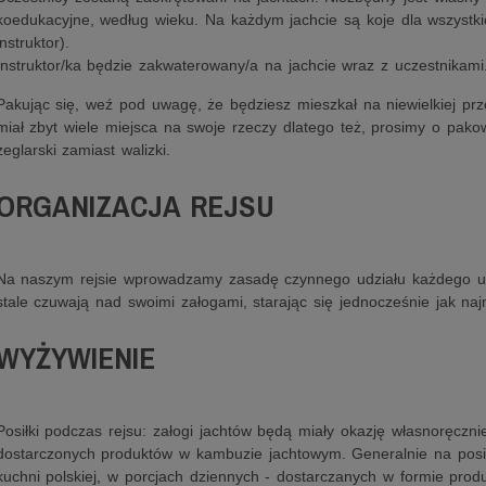
koedukacyjne, według wieku. Na każdym jachcie są koje dla wszystki
instruktor).
Instruktor/ka będzie zakwaterowany/a na jachcie wraz z uczestnikami
Pakując się, weź pod uwagę, że będziesz mieszkał na niewielkiej prze
miał zbyt wiele miejsca na swoje rzeczy dlatego też, prosimy o pak
żeglarski zamiast walizki.
ORGANIZACJA REJSU
Na naszym rejsie wprowadzamy zasadę czynnego udziału każdego ucze
stale czuwają nad swoimi załogami, starając się jednocześnie jak naj
WYŻYWIENIE
Posiłki podczas rejsu: załogi jachtów będą miały okazję własnoręczn
dostarczonych produktów w kambuzie jachtowym. Generalnie na posił
kuchni polskiej, w porcjach dziennych - dostarczanych w formie prod