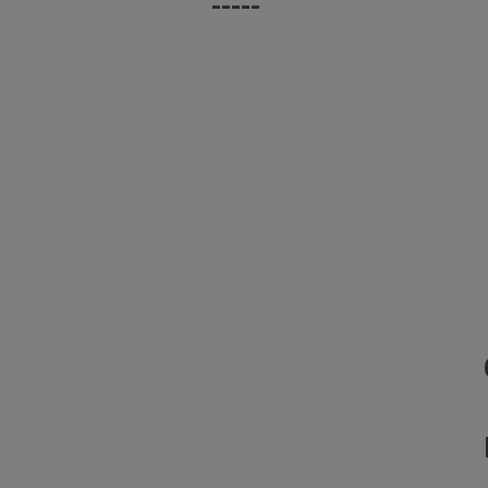
-----