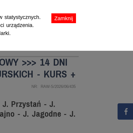
ikaty.
 statystycznych.
Zamknij
ci urządzenia.
arki.
TY
PROMOCJE
OWY >>> 14 DNI
RSKICH - KURS +
NR: RAW-S/2026/06/435
J. Przystań - J.
ajno - J. Jagodne - J.