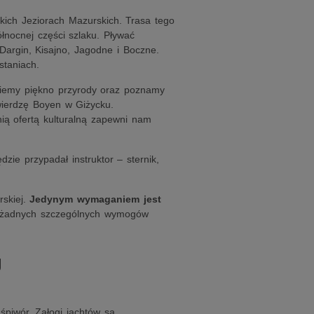
kich Jeziorach Mazurskich. Trasa tego
łnocnej części szlaku. Pływać
Dargin, Kisajno, Jagodne i Boczne.
taniach.
dziemy piękno przyrody oraz poznamy
twierdzę Boyen w Giżycku.
nią ofertą kulturalną zapewni nam
ie przypadał instruktor – sternik,
rskiej.
Jedynym wymaganiem jest
 żadnych szczególnych wymogów
U
śpiwór. Załogi jachtów są