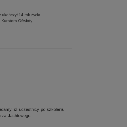
 ukończył 14 rok życia.
o Kuratora Oświaty.
adamy, iż uczestnicy po szkoleniu
arza Jachtowego.