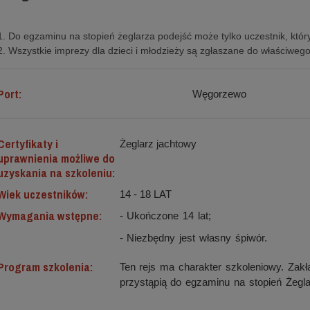
1. Do egzaminu na stopień żeglarza podejść może tylko uczestnik, który
2. Wszystkie imprezy dla dzieci i młodzieży są zgłaszane do właściweg
Port:
Węgorzewo
Certyfikaty i
Żeglarz jachtowy
uprawnienia możliwe do
uzyskania na szkoleniu:
Wiek uczestników:
14 - 18 LAT
Wymagania wstępne:
- Ukończone 14 lat;
- Niezbędny jest własny śpiwór.
Program szkolenia:
Ten rejs ma charakter szkoleniowy. Zakł
przystąpią do egzaminu na stopień Żegl