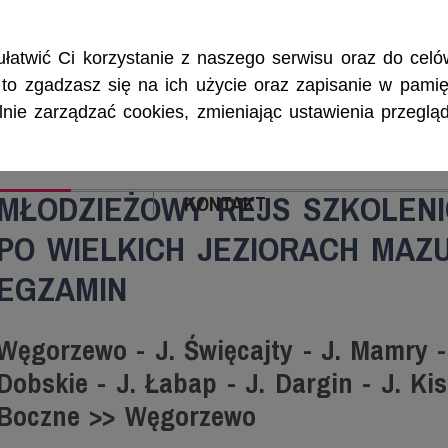
Rejsy morskie i śródlądowe, szkolenia żeglarskie, patenty i certyf
łatwić Ci korzystanie z naszego serwisu oraz do celów
w, to zgadzasz się na ich użycie oraz zapisanie w pamię
ie zarządzać cookies, zmieniając ustawienia przegląd
ENIA
CZARTERY
PATENTY I CERTYFIKA
MŁODZIEŻOWY REJS SZKOLENI
KONTAKT
PO WIELKICH JEZIORACH MAZU
EGZAMIN
Węgorzewo - J. Święcajty - J. Mamry - 
Dobskie - J. Łabap - J. Dargin - J. Kis
Boczne >> Węgorzewo