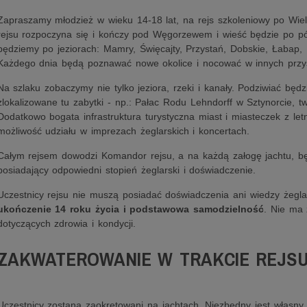
Zapraszamy młodzież w wieku 14-18 lat, na rejs szkoleniowy po Wiel
rejsu rozpoczyna się i kończy pod Węgorzewem i wieść będzie po pó
będziemy po jeziorach: Mamry, Święcajty, Przystań, Dobskie, Łabap, 
Każdego dnia będą poznawać nowe okolice i nocować w innych przys
Na szlaku zobaczymy nie tylko jeziora, rzeki i kanały. Podziwiać bę
zlokalizowane tu zabytki - np.: Pałac Rodu Lehndorff w Sztynorcie, 
Dodatkowo bogata infrastruktura turystyczna miast i miasteczek z let
możliwość udziału w imprezach żeglarskich i koncertach.
Całym rejsem dowodzi Komandor rejsu, a na każdą załogę jachtu, będz
posiadający odpowiedni stopień żeglarski i doświadczenie.
Uczestnicy rejsu nie muszą posiadać doświadczenia ani wiedzy żegla
ukończenie 14 roku życia i podstawowa samodzielność
. Nie ma
dotyczących zdrowia i kondycji.
ZAKWATEROWANIE W TRAKCIE REJS
Uczestnicy zostaną zaokrętowani na jachtach. Niezbędny jest własny 