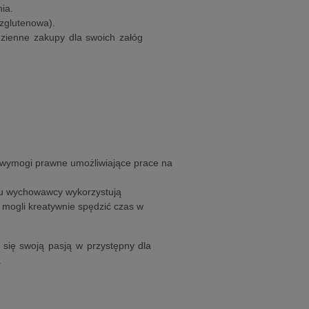
ia.
ezglutenowa).
zienne zakupy dla swoich załóg
 wymogi prawne umożliwiające prace na
amu wychowawcy wykorzystują
y mogli kreatywnie spędzić czas w
 się swoją pasją w przystępny dla
.