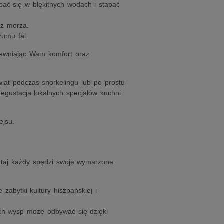
ać się w błękitnych wodach i stapać
 z morza.
zumu fal.
pewniając Wam komfort oraz
iat podczas snorkelingu lub po prostu
degustacja lokalnych specjałów kuchni
ejsu.
Tutaj każdy spędzi swoje wymarzone
zabytki kultury hiszpańskiej i
ch wysp może odbywać się dzięki