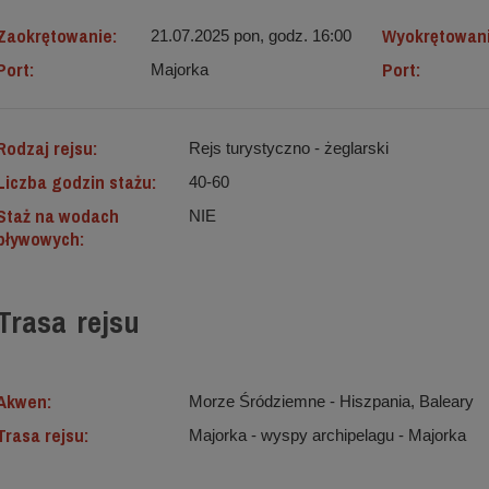
Zaokrętowanie:
Wyokrętowan
21.07.2025 pon, godz. 16:00
Port:
Port:
Majorka
Rodzaj rejsu:
Rejs turystyczno - żeglarski
Liczba godzin stażu:
40-60
Staż na wodach
NIE
pływowych:
Trasa rejsu
Akwen:
Morze Śródziemne ‐ Hiszpania, Baleary
Trasa rejsu:
Majorka - wyspy archipelagu - Majorka