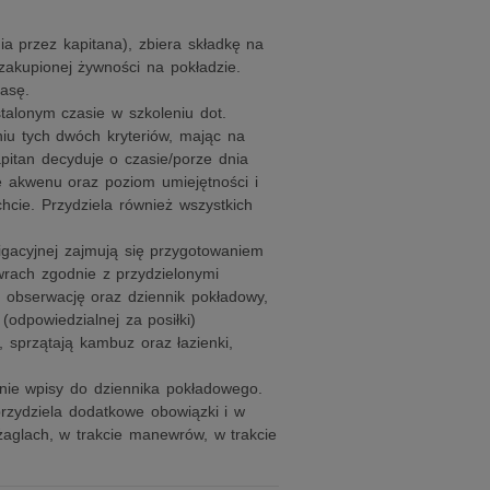
a przez kapitana), zbiera składkę na
zakupionej żywności na pokładzie.
asę.
alonym czasie w szkoleniu dot.
niu tych dwóch kryteriów, mając na
pitan decyduje o czasie/porze dnia
 akwenu oraz poziom umiejętności i
chcie. Przydziela również wszystkich
gacyjnej zajmują się przygotowaniem
ewrach zgodnie z przydzielonymi
ą obserwację oraz dziennik pokładowy,
odpowiedzialnej za posiłki)
, sprzątają kambuz oraz łazienki,
nie wpisy do dziennika pokładowego.
przydziela dodatkowe obowiązki i w
aglach, w trakcie manewrów, w trakcie