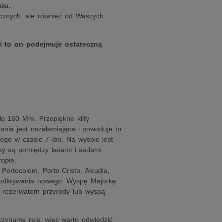
iu.
cznych, ale również od Waszych
i to on podejmuje ostateczną
ło 160 Mm. Przepiękne klify
zania jest oszałamiająca i powoduje to
iego w czasie 7 dni. Na wyspie jest
asy są pomiędzy lasami i sadami
opie.
Portocolom, Porto Cristo, Alcudia,
o odkrywania nowego. Wyspę Majorkę
 rezerwatem przyrody lub wyspą
czynamy rejs, więc warto odwiedzić