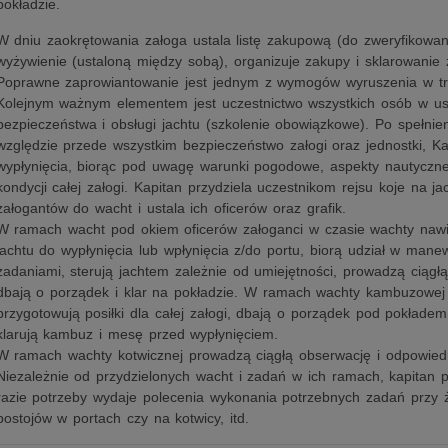
pokładzie.
W dniu zaokrętowania załoga ustala listę zakupową (do zweryfikowani
wyżywienie (ustaloną między sobą), organizuje zakupy i sklarowanie 
Poprawne zaprowiantowanie jest jednym z wymogów wyruszenia w tr
Kolejnym ważnym elementem jest uczestnictwo wszystkich osób w ust
bezpieczeństwa i obsługi jachtu (szkolenie obowiązkowe). Po spełnie
względzie przede wszystkim bezpieczeństwo załogi oraz jednostki, Ka
wypłynięcia, biorąc pod uwagę warunki pogodowe, aspekty nautyczne
kondycji całej załogi. Kapitan przydziela uczestnikom rejsu koje na ja
załogantów do wacht i ustala ich oficerów oraz grafik.
W ramach wacht pod okiem oficerów załoganci w czasie wachty nawi
jachtu do wypłynięcia lub wpłynięcia z/do portu, biorą udział w man
zadaniami, sterują jachtem zależnie od umiejętności, prowadzą ciągł
dbają o porządek i klar na pokładzie. W ramach wachty kambuzowej (
przygotowują posiłki dla całej załogi, dbają o porządek pod pokładem
klarują kambuz i mesę przed wypłynięciem.
W ramach wachty kotwicznej prowadzą ciągłą obserwację i odpowied
Niezależnie od przydzielonych wacht i zadań w ich ramach, kapitan 
razie potrzeby wydaje polecenia wykonania potrzebnych zadań przy ż
postojów w portach czy na kotwicy, itd.