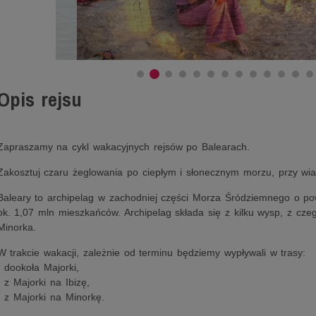
Opis rejsu
Zapraszamy na cykl wakacyjnych rejsów po Balearach.
Zakosztuj czaru żeglowania po ciepłym i słonecznym morzu, przy wiatr
Baleary to archipelag w zachodniej części Morza Śródziemnego o po
ok. 1,07 mln mieszkańców. Archipelag składa się z kilku wysp, z czeg
Minorka.
W trakcie wakacji, zależnie od terminu będziemy wypływali w trasy:
- dookoła Majorki,
- z Majorki na Ibizę,
- z Majorki na Minorkę.