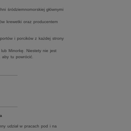
uchni śródziemnomorskiej głównymi
rów krewetki oraz producentem
ortów i porcików z każdej strony
lub Minorkę. Niestety nie jest
a aby tu powrócić.
________
________
a
nny udział w pracach pod i na