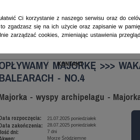
Rejsy morskie i śródlądowe, szkolenia żeglarskie, patenty i certyf
łatwić Ci korzystanie z naszego serwisu oraz do celów
w, to zgadzasz się na ich użycie oraz zapisanie w pamię
ie zarządzać cookies, zmieniając ustawienia przegląd
ENIA
CZARTERY
PATENTY I CERTYFIKA
OPŁYWAMY MAJORKĘ >>> WAK
KONTAKT
BALEARACH - NO.4
Majorka - wyspy archipelagu - Majork
Data rozpoczęcia:
21.07.2025 poniedziałek
Data zakończenia:
28.07.2025 poniedziałek
Ilość dni:
7 dni
Akwen:
Morze Śródziemne