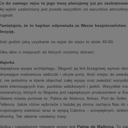
Co do samego rejsu to jego trasę planujemy już po zaokrętowan
Jej wybór uzależniony jest przede wszystkim od warunków atmosfery
sugestii.
Pamiętajcie, że to kapitan odpowiada za Wasze bezpieczeństwo 
decyzję.
Ilość godzin jaką uzyskacie na rejsie do stażu to około 40-60.
Kilka słów o miejscach do których możemy dotrzeć:
Majorka
Największa wyspa archipelagu. Długość jej linii brzegowej wynosi oko
skrywające malownicze widoczki i ukryte porty. Ilość miejsc do zwied
iż, nie jesteśmy w stanie objechać całej wyspy oraz zwiedzić wszystk
wiele interesujących tras, punktów widokowych i jaskiń. Wszystkie tr
pomarańczy, których to Majorka jest największym producentem w Eur
Główne miasta portowe to: Palma de Malorca, Antrax, Port de Soller, 
Pallenca. Jakże różne wybrzeże z każdej jej strony zachęca Nas d
proponujemy zwiedzać wraz w wyspą Cabrera – przepięknym, dzikim
Minorką. Tak właśnie ustalamy trasy.
Stolicą i największym miastem wyspy jest
Palma de Mallorca
. Tu za