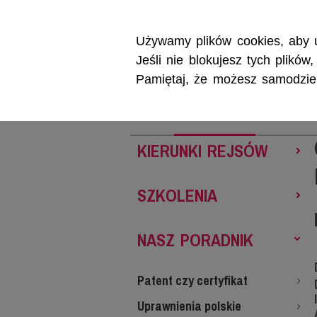
Używamy plików cookies, aby u
Jeśli nie blokujesz tych plikó
Pamiętaj, że możesz samodzieln
REJSY
SZKOL
KIERUNKI REJSÓW
SZKOLENIA
NASZ PORADNIK
Patent czy certyfikat
Uprawnienia polskie