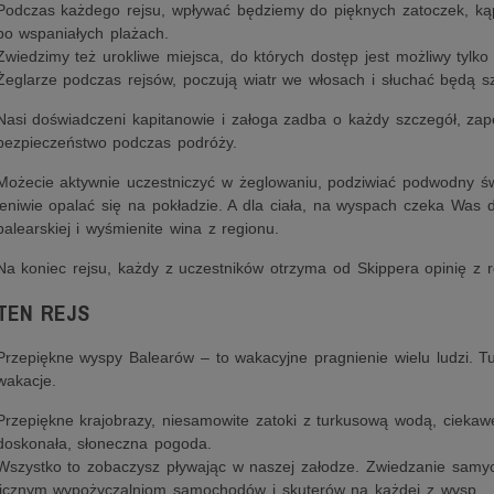
Podczas każdego rejsu, wpływać będziemy do pięknych zatoczek, kąp
po wspaniałych plażach.
Zwiedzimy też urokliwe miejsca, do których dostęp jest możliwy tylko
Żeglarze podczas rejsów, poczują wiatr we włosach i słuchać będą s
Nasi doświadczeni kapitanowie i załoga zadba o każdy szczegół, za
bezpieczeństwo podczas podróży.
Możecie aktywnie uczestniczyć w żeglowaniu, podziwiać podwodny św
leniwie opalać się na pokładzie. A dla ciała, na wyspach czeka Was 
balearskiej i wyśmienite wina z regionu.
Na koniec rejsu, każdy z uczestników otrzyma od Skippera opinię z r
TEN REJS
Przepiękne wyspy Balearów – to wakacyjne pragnienie wielu ludzi. 
wakacje.
Przepiękne krajobrazy, niesamowite zatoki z turkusową wodą, ciekawe 
doskonała, słoneczna pogoda.
Wszystko to zobaczysz pływając w naszej załodze. Zwiedzanie samy
licznym wypożyczalniom samochodów i skuterów na każdej z wysp.