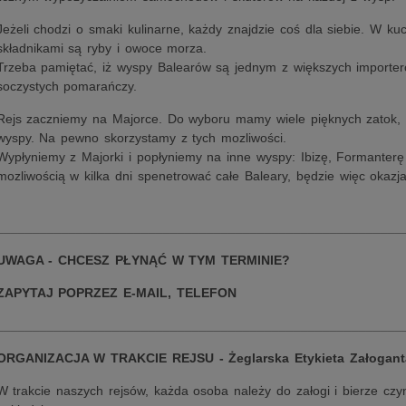
Jeżeli chodzi o smaki kulinarne, każdy znajdzie coś dla siebie. W k
składnikami są ryby i owoce morza.
Trzeba pamiętać, iż wyspy Balearów są jednym z większych importe
soczystych pomarańczy.
Rejs zaczniemy na Majorce. Do wyboru mamy wiele pięknych zatok, p
wyspy. Na pewno skorzystamy z tych mozliwości.
Wypłyniemy z Majorki i popłyniemy na inne wyspy: Ibizę, Formanterę 
mozliwością w kilka dni spenetrować całe Baleary, będzie więc okazj
________________________________________________________
UWAGA - CHCESZ PŁYNĄĆ W TYM TERMINIE?
ZAPYTAJ POPRZEZ E-MAIL, TELEFON
________________________________________________________
ORGANIZACJA W TRAKCIE REJSU - Żeglarska Etykieta Załogant
W trakcie naszych rejsów, każda osoba należy do załogi i bierze czy