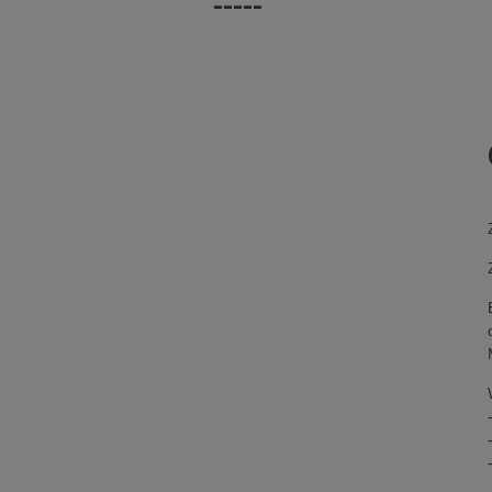
-----