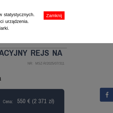
ikaty.
 statystycznych.
Zamknij
ci urządzenia.
arki.
TY
PROMOCJE
ACYJNY REJS NA
NR: MSZ-R/2025/07/311
a
550 € (2 371 zł)
Cena: