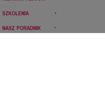
SZKOLENIA
NASZ PORADNIK
Patent czy certyfikat
Uprawnienia polskie
Jak uzyskać patent
Certyfikaty ISSA
Certyfikaty RYA
Co zabrać na rejs
Staż morski
Choroba morska