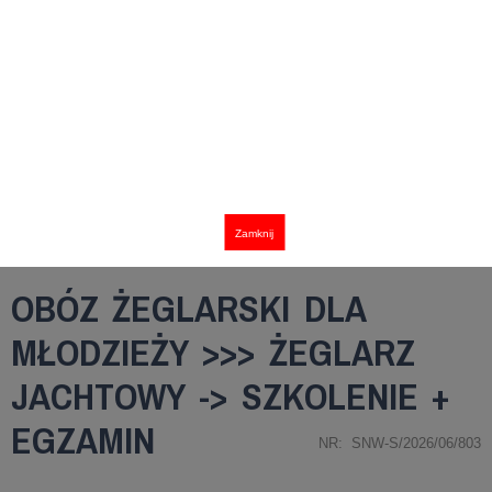
Zamknij
OBÓZ ŻEGLARSKI DLA
MŁODZIEŻY >>> ŻEGLARZ
JACHTOWY -> SZKOLENIE +
EGZAMIN
NR: SNW-S/2026/06/803