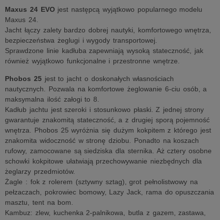
Maxus 24 EVO
jest następcą wyjątkowo popularnego modelu
Maxus 24.
Jacht łączy zalety bardzo dobrej nautyki, komfortowego wnętrza,
bezpieczeństwa żeglugi i wygody transportowej.
Sprawdzone linie kadłuba zapewniają wysoką stateczność, jak
również wyjątkowo funkcjonalne i przestronne wnętrze.
Phobos 25
jest to jacht o doskonałych własnościach
nautycznych. Pozwala na komfortowe żeglowanie 6-ciu osób, a
maksymalna ilość załogi to 8.
Kadłub jachtu jest szeroki i stosunkowo płaski. Z jednej strony
gwarantuje znakomitą stateczność, a z drugiej sporą pojemność
wnętrza. Phobos 25 wyróżnia się dużym kokpitem z którego jest
znakomita widoczność w stronę dziobu. Ponadto na koszach
rufowy, zamocowane są siedziska dla sternika. Aż cztery osobne
schowki kokpitowe ułatwiają przechowywanie niezbędnych dla
żeglarzy przedmiotów.
Żagle : fok z rolerem (sztywny sztag), grot pełnolistwowy na
pełzaczach, pokrowiec bomowy, Lazy Jack, rama do opuszczania
masztu, tent na bom.
Kambuz: zlew, kuchenka 2-palnikowa, butla z gazem, zastawa,