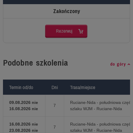
Zakończony
Rezerwuj
Podobne szkolenia
do góry
Termin od/do
Termin od/do
Dni
Dni
Trasa/miejsce
Trasa/miejsce
09.08.2026 nie
Ruciane-Nida - południowa część
7
16.08.2026 nie
szlaku WJM - Ruciane-Nida
16.08.2026 nie
Ruciane-Nida - południowa część
7
23.08.2026 nie
szlaku WJM - Ruciane-Nida