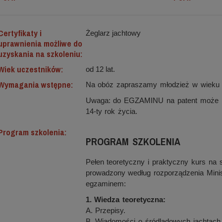
Certyfikaty i
Żeglarz jachtowy
uprawnienia możliwe do
uzyskania na szkoleniu:
Wiek uczestników:
od 12 lat.
Wymagania wstępne:
Na obóz zapraszamy młodzież w wieku 1
Uwaga: do EGZAMINU na patent może pr
14-ty rok życia.
Program szkolenia:
PROGRAM SZKOLENIA
Pełen teoretyczny i praktyczny kurs na 
prowadzony według rozporządzenia Minis
egzaminem:
1. Wiedza teoretyczna:
A. Przepisy.
B. Wiadomości o śródlądowych jachtach