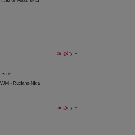
h Jezior Mazurskich,
do góry
urskie
 WJM - Ruciane-Nida
do góry