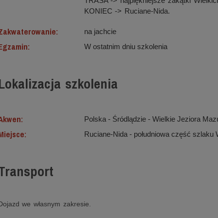
TRASA -> najpiękniejsze zakątki Wielkic
KONIEC -> Ruciane-Nida.
Zakwaterowanie:
na jachcie
Egzamin:
W ostatnim dniu szkolenia
Lokalizacja szkolenia
Akwen:
Polska - Śródlądzie ‐ Wielkie Jeziora Maz
Miejsce:
Ruciane-Nida - południowa część szlaku
Transport
Dojazd we własnym zakresie.