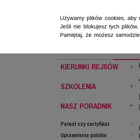
Używamy plików cookies, aby u
Jeśli nie blokujesz tych plikó
Pamiętaj, że możesz samodzieln
REJSY
SZKOL
KIERUNKI REJSÓW
SZKOLENIA
NASZ PORADNIK
Patent czy certyfikat
Uprawnienia polskie