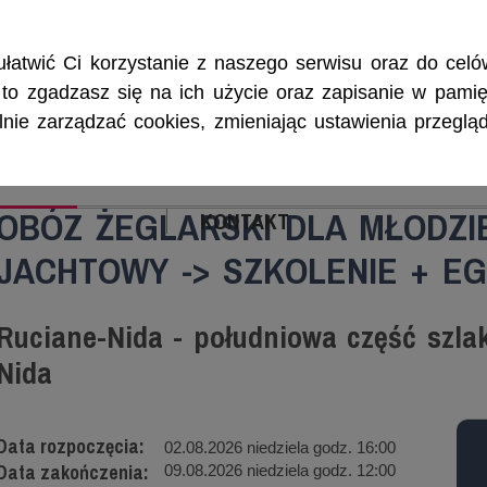
Rejsy morskie i śródlądowe, szkolenia żeglarskie, patenty i certyf
łatwić Ci korzystanie z naszego serwisu oraz do celów
w, to zgadzasz się na ich użycie oraz zapisanie w pamię
ie zarządzać cookies, zmieniając ustawienia przegląd
ENIA
CZARTERY
PATENTY I CERTYFIKA
OBÓZ ŻEGLARSKI DLA MŁODZI
KONTAKT
JACHTOWY -> SZKOLENIE + E
Ruciane-Nida - południowa część szla
Nida
Data rozpoczęcia:
02.08.2026 niedziela godz. 16:00
Data zakończenia:
09.08.2026 niedziela godz. 12:00