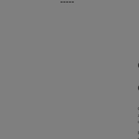
-----