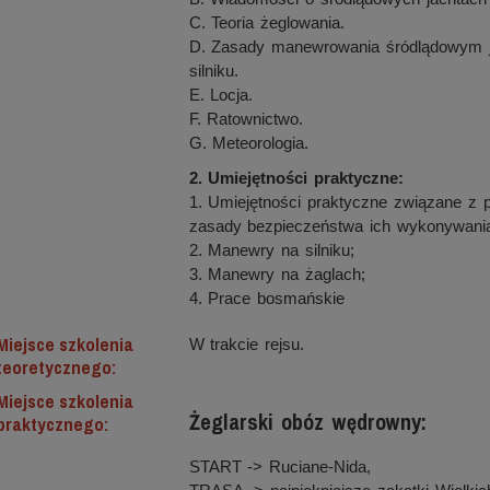
C. Teoria żeglowania.
D. Zasady manewrowania śródlądowym j
silniku.
E. Locja.
F. Ratownictwo.
G. Meteorologia.
2. Umiejętności praktyczne:
1. Umiejętności praktyczne związane z p
zasady bezpieczeństwa ich wykonywani
2. Manewry na silniku;
3. Manewry na żaglach;
4. Prace bosmańskie
Miejsce szkolenia
W trakcie rejsu.
teoretycznego:
Miejsce szkolenia
Żeglarski obóz wędrowny:
praktycznego:
START -> Ruciane-Nida,