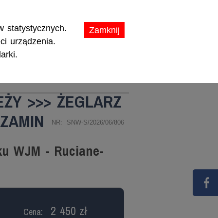
ikaty.
 statystycznych.
Zamknij
ci urządzenia.
arki.
TY
PROMOCJE
EŻY >>> ŻEGLARZ
GZAMIN
NR: SNW-S/2026/06/806
ku WJM - Ruciane-
2 450 zł
Cena: