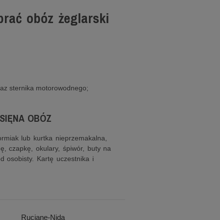
ać obóz żeglarski
raz sternika motorowodnego;
SIĘNA OBÓZ
ormiak lub kurtka nieprzemakalna,
nę, czapkę, okulary, śpiwór, buty na
d osobisty. Kartę uczestnika i
Ruciane-Nida