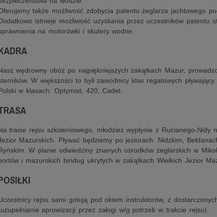
bezpieczeństwa na wodzie.
Oferujemy także możliwość zdobycia patentu żeglarza jachtowego po
Dodatkowo istnieje możliwość uzyskania przez uczestników patentu 
uprawnienia na motorówki i skutery wodne.
KADRA
Nasz wędrowny obóz po najpiękniejszych zakątkach Mazur, prowadz
sterników. W większości to byli zawodnicy klas regatowych pływający
Polski w klasach: Optymist, 420, Cadet.
TRASA
Na trasie rejsu szkoleniowego, młodzież wypłynie z Rucianego-Nidy 
Jezior Mazurskich. Pływać będziemy po jeziorach: Nidzkim, Bełdanach
Ryńskim. W planie odwiedziny znanych ośrodków żeglarskich w Mikoła
portów i mazurskich bindug ukrytych w zakątkach Wielkich Jezior Ma
POSIŁKI
Uczestnicy rejsu sami gotują pod okiem instruktorów, z dostarczonyc
(uzupełnianie aprowizacji przez załogi w/g potrzeb w trakcie rejsu).