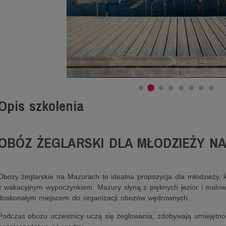
Opis szkolenia
OBÓZ ŻEGLARSKI DLA MŁODZIEŻY N
Obozy żeglarskie na Mazurach to idealna propozycja dla młodzieży, 
z wakacyjnym wypoczynkiem. Mazury słyną z pięknych jezior i malown
doskonałym miejscem do organizacji obozów wędrownych.
Podczas obozu uczestnicy uczą się żeglowania, zdobywają umiejętnoś