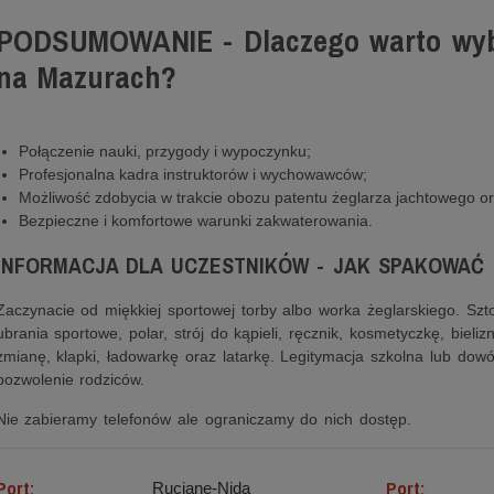
PODSUMOWANIE - Dlaczego warto wybr
na Mazurach?
Połączenie nauki, przygody i wypoczynku;
Profesjonalna kadra instruktorów i wychowawców;
Możliwość zdobycia w trakcie obozu patentu żeglarza jachtowego o
Bezpieczne i komfortowe warunki zakwaterowania.
INFORMACJA DLA UCZESTNIKÓW - JAK SPAKOWAĆ 
Zaczynacie od miękkiej sportowej torby albo worka żeglarskiego. Szt
ubrania sportowe, polar, strój do kąpieli, ręcznik, kosmetyczkę, bieliz
zmianę, klapki, ładowarkę oraz latarkę. Legitymacja szkolna lub dowó
pozwolenie rodziców.
Nie zabieramy telefonów ale ograniczamy do nich dostęp.
Port:
Port:
Ruciane-Nida