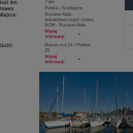
Ilość dni:
7 dni
Akwen:
Polska - Śródlądzie
Miejsce:
Ruciane-Nida -
południowa część szlaku
WJM - Ruciane-Nida
Więcej
informacji
Jacht:
Maxus evo 24 i Phobos
25
Więcej
informacji