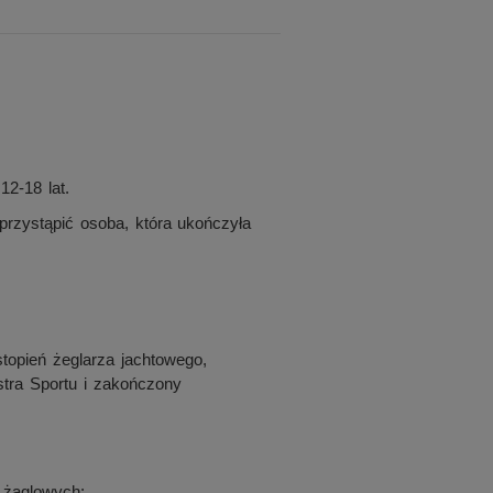
2-18 lat.
zystąpić osoba, która ukończyła
stopień żeglarza jachtowego,
tra Sportu i zakończony
 żaglowych: