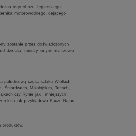
dczas tego obozu żeglarskiego.
sternika motorowodnego, dającego
ony zostanie przez doświadczonych
 od dziecka, między innymi mistrzowie
na południową część szlaku Wielkich
, Śniardwach, Mikołajskim, Tałtach,
jkach czy Rynie jak i mniejszych
zurskich jak przykładowo Kacze Rajno.
h produktów.