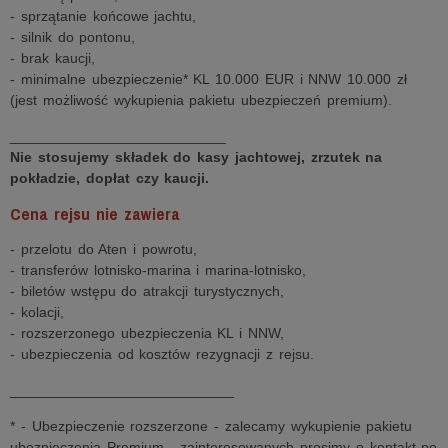
- sprzątanie końcowe jachtu,
- silnik do pontonu,
- brak kaucji,
- minimalne ubezpieczenie* KL 10.000 EUR i NNW 10.000 zł
(jest możliwość wykupienia pakietu ubezpieczeń premium).
___________________________
Nie stosujemy składek do kasy jachtowej, zrzutek na
pokładzie, dopłat czy kaucji.
Cena rejsu nie zawiera
- przelotu do Aten i powrotu,
- transferów lotnisko-marina i marina-lotnisko,
- biletów wstępu do atrakcji turystycznych,
- kolacji,
- rozszerzonego ubezpieczenia KL i NNW,
- ubezpieczenia od kosztów rezygnacji z rejsu.
____________________________
* - Ubezpieczenie rozszerzone - zalecamy wykupienie pakietu
ubezpieczenia Premium - zainteresowanych prosimy o kontakt po