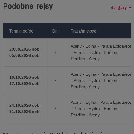
Podobne rejsy
do góry
Termin od/do
Termin od/do
Dni
Dni
Trasa/miejsce
Trasa/miejsce
Ateny - Egina - Palaia Epidavros
29.08.2026 sob
7
- Poros - Hydra - Ermioni -
05.09.2026 sob
Perdika - Ateny
Ateny - Egina - Palaia Epidavros
10.10.2026 sob
7
- Poros - Hydra - Ermioni -
17.10.2026 sob
Perdika - Ateny
Ateny - Egina - Palaia Epidavros
24.10.2026 sob
7
- Poros - Hydra - Ermioni -
31.10.2026 sob
Perdika - Ateny