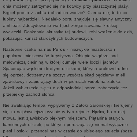
dnia możemy zatrzymać się na kotwicy przy piaszczystej plaży.
Kąpiel prosto z jachtu i obiad na wodzie? Czemu nie, to to co
lubimy najbardziej. Niedaleko portu znajduje się sławny antyczny
amfiteatr. Zdecydowanie wart jest zorganizowania krótkiej
wycieczki. Doskonała akustyka tej budowli, robi wrażenie do dziś,
pokazując kunszt starożytnych budowniczych.
Następnie czeka na nas
Poros
- niezwykłe miasteczko i
popularna miejscowość turystyczna. Oblepia wzgórze nad
malowniczą cieśniną w której cumuje wiele łodzi i jachtów.
Spacerując wąskimi i krętymi uliczkami, których urokowi trudno
się oprzeć, dotrzemy na szczyt wzgórza skąd będziemy mieli
zjawiskowy i zapierający dech w piersiach widok na zatokę.
Jeżeli wybierzecie się tu o odpowiedniej porze, zobaczycie też
przepiękny zachód słońca.
Nie zwalniając tempa, wypływamy z Zatoki Sarońskiej i kierujemy
się ku najsławniejszej wyspie w tym rejonie.
Hydra
, bo o niej
mowa, jest zjawiskowo pięknym miejscem. Plątanina starych,
kamiennych uliczek, po których poruszają się niemal wyłącznie
piesi i osiołki, przenosi nas w czasie do ubiegłego stulecia (poza