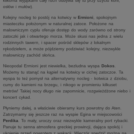
kilkoma wyjątkami cały ruch odbywa się tu przy użyciu koni,
osłów i mułów).
Kolejny nocleg to postój na kotwicy w
Ermioni
, spokojnym
miasteczku położonym w naturalnej zatoce. Położone na
malowniczym cyplu oferuje dostęp do wody zarówno od strony
zatoczki jak i otwartego morza. Może skusi nas jedna z wielu
rodzinnych tawern, i spacer pośród sklepów z lokalnym
rękodziełem, a może pójdziemy podziwiać kolejny, niezwykle
malowniczy zachód słońca.
Nieopodal Ermioni jest niewielka, bezludna wyspa
Dokos
.
Możemy tu stanąć na kąpiel na kotwicy w cichej zatoczce. Ta
wyspa to też pomysł na alternatywny nocleg - kotwica z dziobu,
cumy do kamieni na brzegu, i nikogo w promieniu kilkuset
metrów! Takiej nocy długo nie zapomnicie, rozgwieżdżone niebo i
koncert cykad.
Płyniemy dalej, a właściwie obieramy kurs powrotny do Aten.
Zatrzymamy się jeszcze raz na wyspie Egina w miejscowości
Perdika
. To mały, uroczy oraz niezwykle kameralny port rybacki.
Panuje tu senna atmosfera greckiej prowincji, dająca spokój i
ukojenie przed powrotem z wakacji. Wieczór spędzić można na