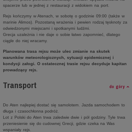
spacerze lub w jednej z restauracji z widokiem na port.
Rejs kończymy w Atenach, w sobotę o godzinie 09:00 (także w
marinie Alimos). Pozostaną wrażenia i pewien rodzaj tęsknoty za
odwiedzonymi miejscami i spotkanymi ludźmi.
Grecja uzależnia i nie daje o sobie łatwo zapomnieć, dlatego
ciągle do niej wracamy.
Planowana trasa rejsu może ulec zmianie na skutek
warunków meteorologicznych, sytuacji epidemicznej i
kondycji załogi. O ostatecznej trasie rejsu decyduje kapitan
prowadzący rejs.
Transport
do góry
Do Aten najlepiej dostać się samolotem. Jazda samochodem to
długa i czasochłonna podróż.
Lot z Polski do Aten trwa zaledwie dwie i pół godziny. Tyle trwa
przeniesienie się do cudownej Grecji, gdzie czeka na Was
wspaniały rejs.