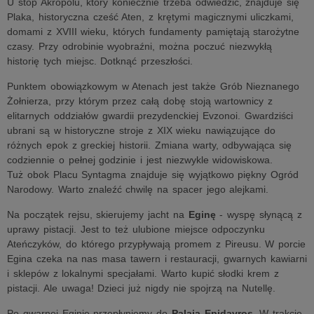
U stóp Akropolu, który koniecznie trzeba odwiedzić, znajduje się
Plaka, historyczna cześć Aten, z krętymi magicznymi uliczkami,
domami z XVIII wieku, których fundamenty pamiętają starożytne
czasy. Przy odrobinie wyobraźni, można poczuć niezwykłą
historię tych miejsc. Dotknąć przeszłości.
Punktem obowiązkowym w Atenach jest także Grób Nieznanego
Żołnierza, przy którym przez całą dobę stoją wartownicy z
elitarnych oddziałów gwardii prezydenckiej Evzonoi. Gwardziści
ubrani są w historyczne stroje z XIX wieku nawiązujące do
różnych epok z greckiej historii. Zmiana warty, odbywająca się
codziennie o pełnej godzinie i jest niezwykle widowiskowa.
Tuż obok Placu Syntagma znajduje się wyjątkowo piękny Ogród
Narodowy. Warto znaleźć chwilę na spacer jego alejkami.
Na początek rejsu, skierujemy jacht na
Eginę
- wyspę słynącą z
uprawy pistacji. Jest to też ulubione miejsce odpoczynku
Ateńczyków, do którego przypływają promem z Pireusu. W porcie
Egina czeka na nas masa tawern i restauracji, gwarnych kawiarni
i sklepów z lokalnymi specjałami. Warto kupić słodki krem z
pistacji. Ale uwaga! Dzieci już nigdy nie spojrzą na Nutellę.
Po gwarnej Eginie przepłyniemy do
Palaia Epidavros
. W trakcie