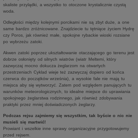
skaliste przylądki, a wszystko to otoczone krystalicznie czystą
woda.
Odległości między kolejnymi porcikami nie są zbyt duże, a one
same bardzo zróżnicowane. Znajdziecie tu tętniące życiem Hydrę
czy Poros, jak również małe, spokojne rybackie wioski rozsiane
po wybrzeżu zatoki.
Akwen zatoki poprzez ukształtowanie otaczającego go terenu jest
dobrze osłonięty od silnych wiatrów (wiatr Meltemi, który
zazwyczaj mocno dokucza żeglarzom na otwartych
przestrzeniach Cyklad wieje też zazwyczaj dopiero od końca
czerwca do początków września), a wysokie fale nie mają tu
miejsca aby się wytworzyć. Zatem pod względem panujących tu
warunków meteorologicznych, to idealne miejsce do uprawiania
spokojnego żeglarstwa rodzinnego, jak również zdobywania
praktyki przez mniej doświadczonych żeglarzy.
Podczas rejsu zajmiemy się wszystkim, tak byście o nic nie
musieli się martwić!
Prowiant i wszelkie inne sprawy organizacyjne przygotowujemy
przed rejsem.