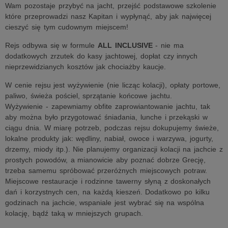
Wam pozostaje przybyć na jacht, przejść podstawowe szkolenie
które przeprowadzi nasz Kapitan i wypłynąć, aby jak najwięcej
cieszyć się tym cudownym miejscem!
Rejs odbywa się w formule
ALL INCLUSIVE
- nie ma
dodatkowych zrzutek do kasy jachtowej, dopłat czy innych
nieprzewidzianych kosztów jak chociażby kaucje.
W cenie rejsu jest wyżywienie (nie licząc kolacji), opłaty portowe,
paliwo, świeża pościel, sprzątanie końcowe jachtu.
Wyżywienie - zapewniamy obfite zaprowiantowanie jachtu, tak
aby można było przygotować śniadania, lunche i przekąski w
ciągu dnia. W miarę potrzeb, podczas rejsu dokupujemy świeże,
lokalne produkty jak: wędliny, nabiał, owoce i warzywa, jogurty,
drzemy, miody itp.). Nie planujemy organizacji kolacji na jachcie z
prostych powodów, a mianowicie aby poznać dobrze Grecję,
trzeba samemu spróbować przeróżnych miejscowych potraw.
Miejscowe restauracje i rodzinne tawerny słyną z doskonałych
dań i korzystnych cen, na każdą kieszeń. Dodatkowo po kilku
godzinach na jachcie, wspaniale jest wybrać się na wspólna
kolację, bądź taką w mniejszych grupach.