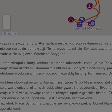
Nasz rejs zaczynamy w
Atenach
, mieście, którego reklamować nie tr
miejsce narodzin demokracji. To tu przechadzał się Sokrates zastanaw
zrodziła się w głowie Sofoklesa Antygona.
U stóp Akropolu, który koniecznie trzeba odwiedzić, znajduje się Plak
magicznymi uliczkami, domami z XVIII wieku, których fundamenty pam
odrobinie wyobraźni, można poczuć niezwykłą historię tych miejsc. Do
Punktem obowiązkowym w Atenach jest także Grób Nieznanego Żołnie
stoją wartownicy z elitarnych oddziałów gwardii prezydenckiej Evzono
stroje z XIX wieku nawiązujące do różnych epok z greckiej historii. 
codziennie o pełnej godzinie i jest niezwykle widowiskowa.
Tuż obok Placu Syntagma znajduje się wyjątkowo piękny Ogród Naro
jego alejkami.