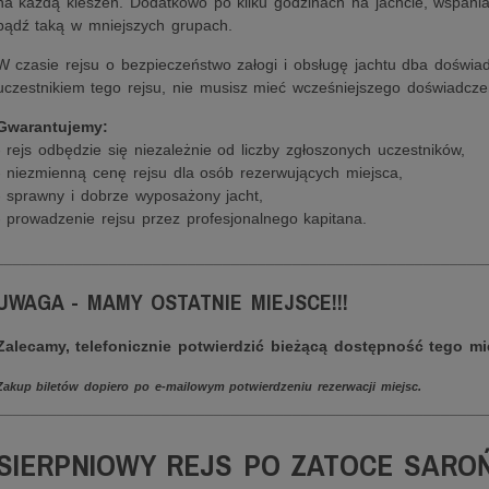
na każdą kieszeń. Dodatkowo po kilku godzinach na jachcie, wspanial
bądź taką w mniejszych grupach.
W czasie rejsu o bezpieczeństwo załogi i obsługę jachtu dba doświa
uczestnikiem tego rejsu, nie musisz mieć wcześniejszego doświadczen
Gwarantujemy:
- rejs odbędzie się niezależnie od liczby zgłoszonych uczestników,
- niezmienną cenę rejsu dla osób rezerwujących miejsca,
- sprawny i dobrze wyposażony jacht,
- prowadzenie rejsu przez profesjonalnego kapitana.
________________________________________________________
UWAGA - MAMY OSTATNIE MIEJSCE!!!
Zalecamy, telefonicznie potwierdzić bieżącą dostępność tego mi
Zakup biletów dopiero po e-mailowym potwierdzeniu rezerwacji miejsc.
________________________________________________________
SIERPNIOWY REJS PO ZATOCE SAROŃ