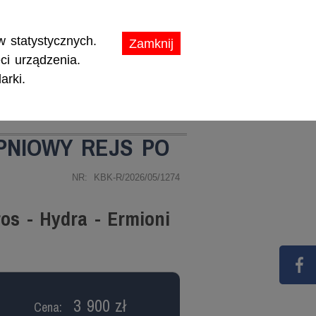
ikaty.
 statystycznych.
Zamknij
ci urządzenia.
arki.
TY
PROMOCJE
RPNIOWY REJS PO
NR: KBK-R/2026/05/1274
ros - Hydra - Ermioni
3 900 zł
Cena: