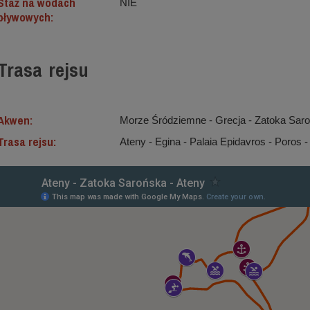
Staż na wodach
NIE
pływowych:
Trasa rejsu
Akwen:
Morze Śródziemne ‐ Grecja - Zatoka Sar
Trasa rejsu:
Ateny - Egina - Palaia Epidavros - Poros -