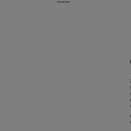
-----