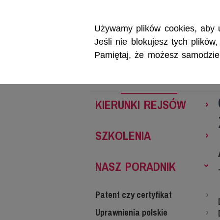
Używamy plików cookies, aby u
Jeśli nie blokujesz tych plikó
Pamiętaj, że możesz samodzieln
REJSY
SZKOL
KIERUNKI REJSÓW
SZKOLENIA
NASZ PORADNIK
Patent czy certyfikat
Uprawnienia polskie