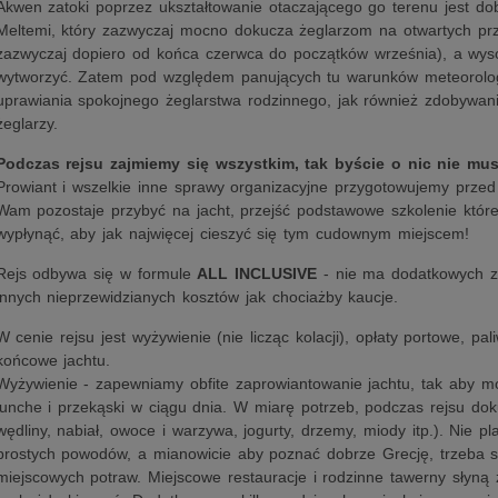
Akwen zatoki poprzez ukształtowanie otaczającego go terenu jest dobr
Meltemi, który zazwyczaj mocno dokucza żeglarzom na otwartych prz
zazwyczaj dopiero od końca czerwca do początków września), a wysok
wytworzyć. Zatem pod względem panujących tu warunków meteorologi
uprawiania spokojnego żeglarstwa rodzinnego, jak również zdobywan
żeglarzy.
Podczas rejsu zajmiemy się wszystkim, tak byście o nic nie musi
Prowiant i wszelkie inne sprawy organizacyjne przygotowujemy przed
Wam pozostaje przybyć na jacht, przejść podstawowe szkolenie które
wypłynąć, aby jak najwięcej cieszyć się tym cudownym miejscem!
Rejs odbywa się w formule
ALL INCLUSIVE
- nie ma dodatkowych zr
innych nieprzewidzianych kosztów jak chociażby kaucje.
W cenie rejsu jest wyżywienie (nie licząc kolacji), opłaty portowe, pal
końcowe jachtu.
Wyżywienie - zapewniamy obfite zaprowiantowanie jachtu, tak aby m
lunche i przekąski w ciągu dnia. W miarę potrzeb, podczas rejsu dok
wędliny, nabiał, owoce i warzywa, jogurty, drzemy, miody itp.). Nie pl
prostych powodów, a mianowicie aby poznać dobrze Grecję, trzeba
miejscowych potraw. Miejscowe restauracje i rodzinne tawerny słyną 