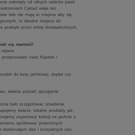
ze osłonięty od silnych wiatrów (wiatr
estrzeniach Cyklad wieje też
ie fale nie mają tu miejsca aby się
cznych, to idealne miejsce do
ia praktyki przez mniej doświadczonych
eli się martwić!
 rejsem.
 przeprowadzi nasz Kapitan i
zutek do kasy jachtowej, dopłat czy
iwo, świeża pościel, sprzątanie
ożna było przygotować śniadania,
upujemy świeże, lokalne produkty jak:
anujemy organizacji kolacji na jachcie z
 samemu spróbować przeróżnych
z doskonałych dań i korzystnych cen,