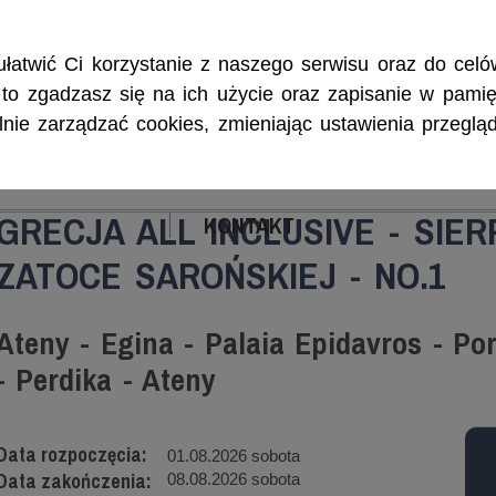
Rejsy morskie i śródlądowe, szkolenia żeglarskie, patenty i certyf
łatwić Ci korzystanie z naszego serwisu oraz do celów
w, to zgadzasz się na ich użycie oraz zapisanie w pamię
ie zarządzać cookies, zmieniając ustawienia przegląd
ENIA
CZARTERY
PATENTY I CERTYFIKA
GRECJA ALL INCLUSIVE - SIE
KONTAKT
ZATOCE SAROŃSKIEJ - NO.1
Ateny - Egina - Palaia Epidavros - Po
- Perdika - Ateny
Data rozpoczęcia:
01.08.2026 sobota
Data zakończenia:
08.08.2026 sobota