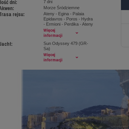
Ilość dni:
7 dni
Akwen:
Morze Śródziemne
Trasa rejsu:
Ateny - Egina - Palaia
Epidavros - Poros - Hydra
- Ermioni - Perdika - Ateny
Więcej
informacji
Jacht:
Sun Odyssey 479 (GR-
Sa)
Więcej
informacji