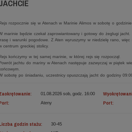
JACHCIE
Rejs rozpocznie się w Atenach w Marinie Alimos w sobotę o godzinie
W marinie będzie czekał zaprowiantowany i gotowy do żeglugi jacht.
trasę i warunki pogodowe. Z Aten wyruszymy w niedzielę rano, więc
w centrum greckiej stolicy.
Rejs kończymy w tej samej marinie, w której rejs się rozpoczął.
Powrót jachtu do mariny w Atenach następuje zazwyczaj w piątek wi
końcowym.
W sobotę po śniadaniu, uczestnicy opuszczają jacht do godziny 09:0
Zaokrętowanie:
Wyokrętowan
01.08.2026 sob, godz. 16:00
Port:
Port:
Ateny
Liczba godzin stażu:
30-45