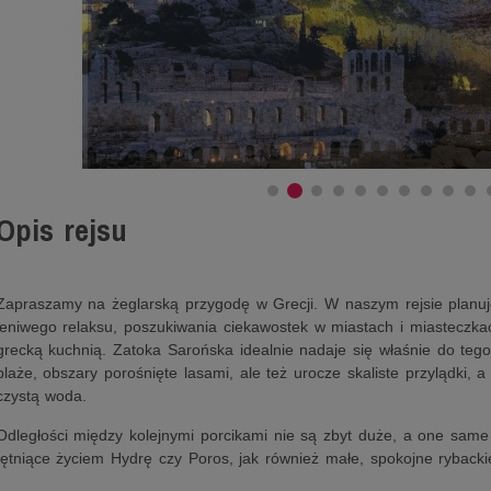
Opis rejsu
Zapraszamy na żeglarską przygodę w Grecji. W naszym rejsie planuj
leniwego relaksu, poszukiwania ciekawostek w miastach i miasteczka
grecką kuchnią. Zatoka Sarońska idealnie nadaje się właśnie do tego.
plaże, obszary porośnięte lasami, ale też urocze skaliste przylądki, a
czystą woda.
Odległości między kolejnymi porcikami nie są zbyt duże, a one same
tętniące życiem Hydrę czy Poros, jak również małe, spokojne rybacki