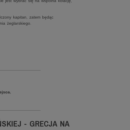
e jest wybrać się na wspólna kolację,
dczony kapitan, zatem będąc
ia żeglarskiego.
__________________
ejsca.
__________________
SKIEJ - GRECJA NA