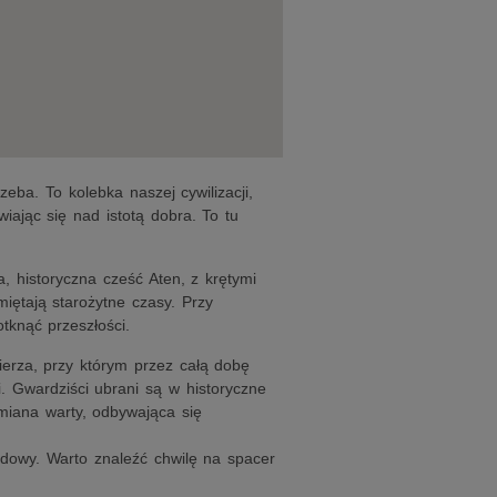
zeba. To kolebka naszej cywilizacji,
iając się nad istotą dobra. To tu
a, historyczna cześć Aten, z krętymi
iętają starożytne czasy. Przy
tknąć przeszłości.
rza, przy którym przez całą dobę
i. Gwardziści ubrani są w historyczne
Zmiana warty, odbywająca się
dowy. Warto znaleźć chwilę na spacer