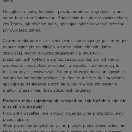
woda.
Odległości między kolejnymi porcikami nie są zbyt duże, a one
same bardzo zróżnicowane. Znajdziecie tu tętniące życiem Hydrę
czy Poros, jak również małe, spokojne rybackie wioski rozsiane
po wybrzeżu zatoki.
Akwen zatoki poprzez ukształtowanie otaczającego go terenu jest
dobrze osłonięty od silnych wiatrów (wiatr Meltemi, który
zazwyczaj mocno dokucza żeglarzom na otwartych
przestrzeniach Cyklad wieje też zazwyczaj dopiero od końca
czerwca do początków września), a wysokie fale nie mają tu
miejsca aby się wytworzyć. Zatem pod względem panujących tu
warunków meteorologicznych, to idealne miejsce do uprawiania
spokojnego żeglarstwa rodzinnego, jak również zdobywania
praktyki przez mniej doświadczonych żeglarzy.
Podczas rejsu zajmiemy się wszystkim, tak byście o nic nie
musieli się martwić!
Prowiant i wszelkie inne sprawy organizacyjne przygotowujemy
przed rejsem.
Wam pozostaje przybyć na jacht, przejść podstawowe szkolenie
które przeprowadzi nasz Kapitan i wypłynąć, aby jak najwięcej