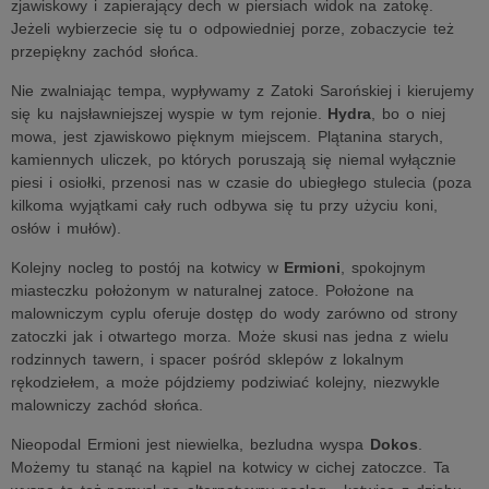
zjawiskowy i zapierający dech w piersiach widok na zatokę.
Jeżeli wybierzecie się tu o odpowiedniej porze, zobaczycie też
przepiękny zachód słońca.
Nie zwalniając tempa, wypływamy z Zatoki Sarońskiej i kierujemy
się ku najsławniejszej wyspie w tym rejonie.
Hydra
, bo o niej
mowa, jest zjawiskowo pięknym miejscem. Plątanina starych,
kamiennych uliczek, po których poruszają się niemal wyłącznie
piesi i osiołki, przenosi nas w czasie do ubiegłego stulecia (poza
kilkoma wyjątkami cały ruch odbywa się tu przy użyciu koni,
osłów i mułów).
Kolejny nocleg to postój na kotwicy w
Ermioni
, spokojnym
miasteczku położonym w naturalnej zatoce. Położone na
malowniczym cyplu oferuje dostęp do wody zarówno od strony
zatoczki jak i otwartego morza. Może skusi nas jedna z wielu
rodzinnych tawern, i spacer pośród sklepów z lokalnym
rękodziełem, a może pójdziemy podziwiać kolejny, niezwykle
malowniczy zachód słońca.
Nieopodal Ermioni jest niewielka, bezludna wyspa
Dokos
.
Możemy tu stanąć na kąpiel na kotwicy w cichej zatoczce. Ta