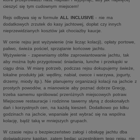
cieszyć się tym cudownym miejscem!
Rejs odbywa się w formule
ALL INCLUSIVE
- nie ma
dodatkowych zrzutek do kasy jachtowej, dopłat czy innych
nieprzewidzianych kosztów jak chociażby kaucje.
W cenie rejsu jest wyżywienie (nie licząc kolacji), opłaty portowe,
paliwo, świeża pościel, sprzątanie końcowe jachtu.
Wyżywienie - zapewniamy obfite zaprowiantowanie jachtu, tak
aby można było przygotować śniadania, lunche i przekąski w
ciągu dnia. W miarę potrzeb, podczas rejsu dokupujemy świeże,
lokalne produkty jak: wędliny, nabiał, owoce i warzywa, jogurty,
drzemy, miody itp.). Nie planujemy organizacji kolacji na jachcie z
prostych powodów, a mianowicie aby poznać dobrze Grecję,
trzeba samemu spróbować przeróżnych miejscowych potraw.
Miejscowe restauracje i rodzinne tawerny słyną z doskonałych
dań i korzystnych cen, na każdą kieszeń. Dodatkowo po kilku
godzinach na jachcie, wspaniale jest wybrać się na wspólna
kolację, bądź taką w mniejszych grupach.
W czasie rejsu o bezpieczeństwo załogi i obsługę jachtu dba
doświadczony kapitan, zatem będąc uczestnikiem tego rejsu, nie