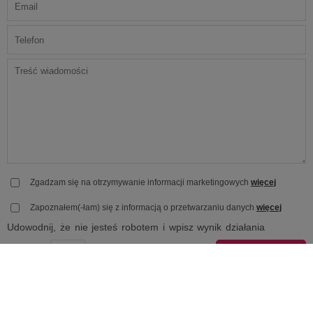
Zgadzam się na otrzymywanie informacji marketingowych
więcej
Zapoznałem(-łam) się z informacją o przetwarzaniu danych
więcej
Udowodnij, że nie jesteś robotem i wpisz wynik działania
15 + 3 =
Z przyjemnością odpowiemy na Twoje pytania. Wypełnij
formularz po lewej stronie.