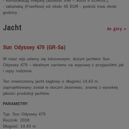
- komunikacją miejską (autobus X96 – koszt 8 EUR/os.),
- taksówką (FreeNow) od około 45 EUR - podróż trwa około
godziny.
Jacht
do góry
Sun Odyssey 479 (GR-Sa)
W nasz rejs udamy się luksusowym, dużym jachtem Sun
Odyssey 479 – idealnym zarówno na wyprawy z przyjaciółmi jak
i rejsy rodzinne.
Ten nowoczesny jacht żaglowy o długości 14,43 m,
zaprojektowany został w stoczni Jeanneau, znanej z wysokiej
jakości produkcji jachtów.
PARAMETRY
Typ: Sun Odyssey 479
Rocznik: 2018
Długość: 14.43 m