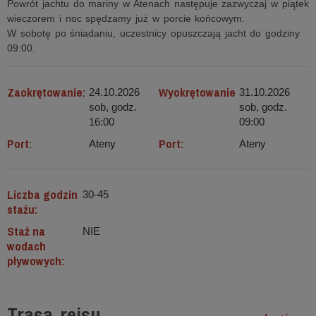
Powrót jachtu do mariny w Atenach następuje zazwyczaj w piątek
wieczorem i noc spędzamy już w porcie końcowym.
W sobotę po śniadaniu, uczestnicy opuszczają jacht do godziny
09:00.
Zaokrętowanie:
Wyokrętowanie
24.10.2026
31.10.2026
sob, godz.
sob, godz.
16:00
09:00
Port:
Port:
Ateny
Ateny
Liczba godzin
30-45
stażu:
Staż na
NIE
wodach
pływowych:
Trasa rejsu