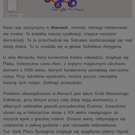
Nasz rejs zaczynamy w
Atenach
, mieście, którego reklamować
nie trzeba. To kolebka naszej cywilizacji, miejsce narodzin
demokracji. To tu przechadzał się Sokrates zastanawiając się nad
istotą dobra. To tu zrodziła się w głowie Sofoklesa Antygona.
U stóp Akropolu, który koniecznie trzeba odwiedzić, znajduje się
Plaka, historyczna cześć Aten, z krętymi magicznymi uliczkami,
domami z XVIII wieku, których fundamenty pamiętają starożytne
czasy. Przy odrobinie wyobraźni, można poczuć niezwykłą
historię tych miejsc. Dotknąć przeszłości.
Punktem obowiązkowym w Atenach jest także Grób Nieznanego
Żołnierza, przy którym przez całą dobę stoją wartownicy z
elitarnych oddziałów gwardii prezydenckiej Evzonoi. Gwardziści
ubrani są w historyczne stroje z XIX wieku nawiązujące do
różnych epok z greckiej historii. Zmiana warty, odbywająca się
codziennie o pełnej godzinie i jest niezwykle widowiskowa.
Tuż obok Placu Syntagma znajduje się wyjątkowo piękny Ogród