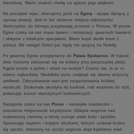
Narodowy. Warto znaleźć chwilę na spacer jego alejkami.
Na początek rejsu, skierujemy jacht na
Eginę
- wyspę słynącą z
uprawy pistacji. Jest to też ulubione miejsce odpoczynku
Ateńczyków, do którego przypływają promem z Pireusu. W porcie
Egina czeka na nas masa tawern i restauracji, gwarnych kawiarni
i sklepów z lokalnymi specjałami. Warto kupić słodki krem z
pistacji. Ale uwaga! Dzieci już nigdy nie spojrzą na Nutellę.
Po gwarnej Eginie przepłyniemy do
Palaia Epidavros
. W trakcie
dnia możemy zatrzymać się na kotwicy przy piaszczystej plaży.
Kąpiel prosto z jachtu i obiad na wodzie? Czemu nie, to to co
lubimy najbardziej. Niedaleko portu znajduje się sławny antyczny
amfiteatr. Zdecydowanie wart jest zorganizowania krótkiej
wycieczki. Doskonała akustyka tej budowli, robi wrażenie do dziś,
pokazując kunszt starożytnych budowniczych.
Następnie czeka na nas
Poros
- niezwykłe miasteczko i
popularna miejscowość turystyczna. Oblepia wzgórze nad
malowniczą cieśniną w której cumuje wiele łodzi i jachtów.
Spacerując wąskimi i krętymi uliczkami, których urokowi trudno
się oprzeć, dotrzemy na szczyt wzgórza skąd będziemy mieli