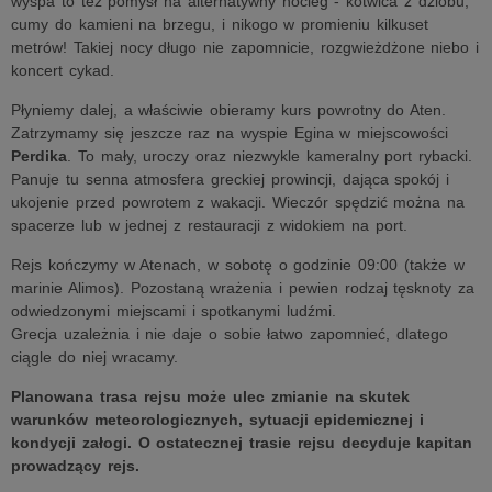
wyspa to też pomysł na alternatywny nocleg - kotwica z dziobu,
cumy do kamieni na brzegu, i nikogo w promieniu kilkuset
metrów! Takiej nocy długo nie zapomnicie, rozgwieżdżone niebo i
koncert cykad.
Płyniemy dalej, a właściwie obieramy kurs powrotny do Aten.
Zatrzymamy się jeszcze raz na wyspie Egina w miejscowości
Perdika
. To mały, uroczy oraz niezwykle kameralny port rybacki.
Panuje tu senna atmosfera greckiej prowincji, dająca spokój i
ukojenie przed powrotem z wakacji. Wieczór spędzić można na
spacerze lub w jednej z restauracji z widokiem na port.
Rejs kończymy w Atenach, w sobotę o godzinie 09:00 (także w
marinie Alimos). Pozostaną wrażenia i pewien rodzaj tęsknoty za
odwiedzonymi miejscami i spotkanymi ludźmi.
Grecja uzależnia i nie daje o sobie łatwo zapomnieć, dlatego
ciągle do niej wracamy.
Planowana trasa rejsu może ulec zmianie na skutek
warunków meteorologicznych, sytuacji epidemicznej i
kondycji załogi. O ostatecznej trasie rejsu decyduje kapitan
prowadzący rejs.