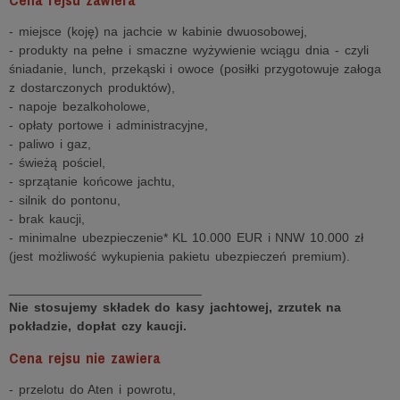
- miejsce (koję) na jachcie w kabinie dwuosobowej,
- produkty na pełne i smaczne wyżywienie wciągu dnia - czyli
śniadanie, lunch, przekąski i owoce (posiłki przygotowuje załoga
z dostarczonych produktów),
- napoje bezalkoholowe,
- opłaty portowe i administracyjne,
- paliwo i gaz,
- świeżą pościel,
- sprzątanie końcowe jachtu,
- silnik do pontonu,
- brak kaucji,
- minimalne ubezpieczenie* KL 10.000 EUR i NNW 10.000 zł
(jest możliwość wykupienia pakietu ubezpieczeń premium).
___________________________
Nie stosujemy składek do kasy jachtowej, zrzutek na
pokładzie, dopłat czy kaucji.
Cena rejsu nie zawiera
- przelotu do Aten i powrotu,