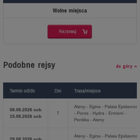
Wolne miejsca
Rezerwuj
Podobne rejsy
do góry
Termin od/do
Termin od/do
Dni
Dni
Trasa/miejsce
Trasa/miejsce
Ateny - Egina - Palaia Epidavros
08.08.2026 sob
7
- Poros - Hydra - Ermioni -
15.08.2026 sob
Perdika - Ateny
Ateny - Egina - Palaia Epidavros
29.08.2026 sob