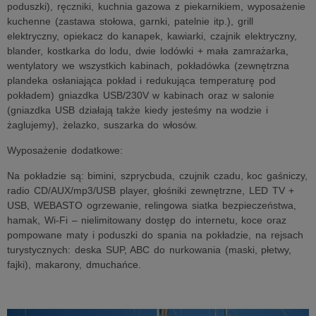
poduszki), ręczniki, kuchnia gazowa z piekarnikiem, wyposażenie
kuchenne (zastawa stołowa, garnki, patelnie itp.), grill
elektryczny, opiekacz do kanapek, kawiarki, czajnik elektryczny,
blander, kostkarka do lodu, dwie lodówki + mała zamrażarka,
wentylatory we wszystkich kabinach, pokładówka (zewnętrzna
plandeka osłaniająca pokład i redukująca temperaturę pod
pokładem) gniazdka USB/230V w kabinach oraz w salonie
(gniazdka USB działają także kiedy jesteśmy na wodzie i
żaglujemy), żelazko, suszarka do włosów.
Wyposażenie dodatkowe:
Na pokładzie są: bimini, szprycbuda, czujnik czadu, koc gaśniczy,
radio CD/AUX/mp3/USB player, głośniki zewnętrzne, LED TV +
USB, WEBASTO ogrzewanie, relingowa siatka bezpieczeństwa,
hamak, Wi-Fi – nielimitowany dostęp do internetu, koce oraz
pompowane maty i poduszki do spania na pokładzie, na rejsach
turystycznych: deska SUP, ABC do nurkowania (maski, płetwy,
fajki), makarony, dmuchańce.