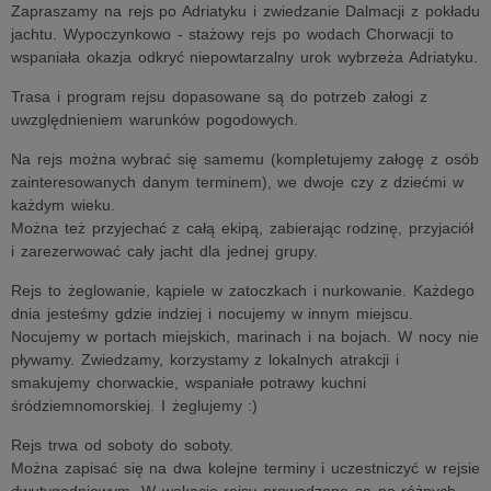
Zapraszamy na rejs po Adriatyku i zwiedzanie Dalmacji z pokładu
jachtu. Wypoczynkowo - stażowy rejs po wodach Chorwacji to
wspaniała okazja odkryć niepowtarzalny urok wybrzeża Adriatyku.
Trasa i program rejsu dopasowane są do potrzeb załogi z
uwzględnieniem warunków pogodowych.
Na rejs można wybrać się samemu (kompletujemy załogę z osób
zainteresowanych danym terminem), we dwoje czy z dziećmi w
każdym wieku.
Można też przyjechać z całą ekipą, zabierając rodzinę, przyjaciół
i zarezerwować cały jacht dla jednej grupy.
Rejs to żeglowanie, kąpiele w zatoczkach i nurkowanie. Każdego
dnia jesteśmy gdzie indziej i nocujemy w innym miejscu.
Nocujemy w portach miejskich, marinach i na bojach. W nocy nie
pływamy. Zwiedzamy, korzystamy z lokalnych atrakcji i
smakujemy chorwackie, wspaniałe potrawy kuchni
śródziemnomorskiej. I żeglujemy :)
Rejs trwa od soboty do soboty.
Można zapisać się na dwa kolejne terminy i uczestniczyć w rejsie