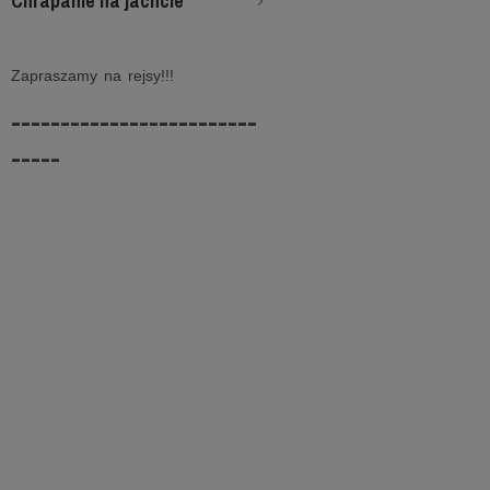
Chrapanie na jachcie
Zapraszamy na rejsy!!!
-------------------------
-----