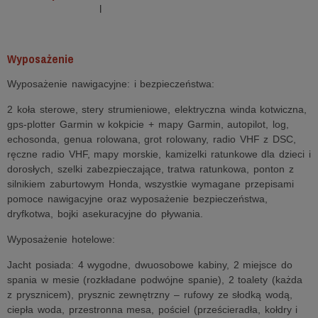
l
Wyposażenie
Wyposażenie nawigacyjne: i bezpieczeństwa:
2 koła sterowe, stery strumieniowe, elektryczna winda kotwiczna,
gps-plotter Garmin w kokpicie + mapy Garmin, autopilot, log,
echosonda, genua rolowana, grot rolowany, radio VHF z DSC,
ręczne radio VHF, mapy morskie, kamizelki ratunkowe dla dzieci i
dorosłych, szelki zabezpieczające, tratwa ratunkowa, ponton z
silnikiem zaburtowym Honda, wszystkie wymagane przepisami
pomoce nawigacyjne oraz wyposażenie bezpieczeństwa,
dryfkotwa, bojki asekuracyjne do pływania.
Wyposażenie hotelowe:
Jacht posiada: 4 wygodne, dwuosobowe kabiny, 2 miejsce do
spania w mesie (rozkładane podwójne spanie), 2 toalety (każda
z prysznicem), prysznic zewnętrzny – rufowy ze słodką wodą,
ciepła woda, przestronna mesa, pościel (prześcieradła, kołdry i