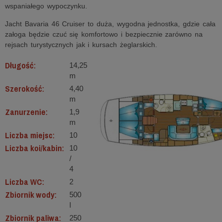
wspaniałego wypoczynku.
Jacht Bavaria 46 Cruiser to duża, wygodna jednostka, gdzie cała
załoga będzie czuć się komfortowo i bezpiecznie zarówno na
rejsach turystycznych jak i kursach żeglarskich.
Długość:
14,25
m
Szerokość:
4,40
m
Zanurzenie:
1,9
m
Liczba miejsc:
10
Liczba koi/kabin:
10
/
4
Liczba WC:
2
Zbiornik wody:
500
l
Zbiornik paliwa:
250