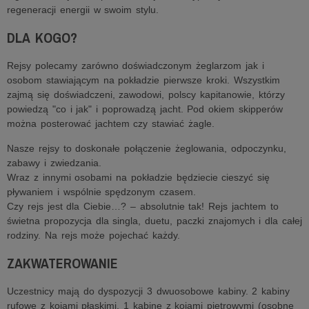
regeneracji energii w swoim stylu.
DLA KOGO?
Rejsy polecamy zarówno doświadczonym żeglarzom jak i
osobom stawiającym na pokładzie pierwsze kroki. Wszystkim
zajmą się doświadczeni, zawodowi, polscy kapitanowie, którzy
powiedzą "co i jak" i poprowadzą jacht. Pod okiem skipperów
można posterować jachtem czy stawiać żagle.
Nasze rejsy to doskonałe połączenie żeglowania, odpoczynku,
zabawy i zwiedzania.
Wraz z innymi osobami na pokładzie będziecie cieszyć się
pływaniem i wspólnie spędzonym czasem.
Czy rejs jest dla Ciebie…? – absolutnie tak! Rejs jachtem to
świetna propozycja dla singla, duetu, paczki znajomych i dla całej
rodziny. Na rejs może pojechać każdy.
ZAKWATEROWANIE
Uczestnicy mają do dyspozycji 3 dwuosobowe kabiny. 2 kabiny
rufowe z kojami płaskimi, 1 kabinę z kojami piętrowymi (osobne