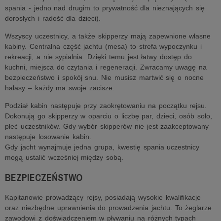
spania - jedno nad drugim to prywatność dla nieznających się
dorosłych i radość dla dzieci).
Wszyscy uczestnicy, a także skipperzy mają zapewnione własne
kabiny. Centralna część jachtu (mesa) to strefa wypoczynku i
rekreacji, a nie sypialnia. Dzięki temu jest łatwy dostęp do
kuchni, miejsca do czytania i regeneracji. Zwracamy uwagę na
bezpieczeństwo i spokój snu. Nie musisz martwić się o nocne
hałasy – każdy ma swoje zacisze.
Podział kabin następuje przy zaokrętowaniu na początku rejsu.
Dokonują go skipperzy w oparciu o liczbę par, dzieci, osób solo,
płeć uczestników. Gdy wybór skipperów nie jest zaakceptowany
następuje losowanie kabin.
Gdy jacht wynajmuje jedna grupa, kwestię spania uczestnicy
mogą ustalić wcześniej między sobą.
BEZPIECZEŃSTWO
Kapitanowie prowadzący rejsy, posiadają wysokie kwalifikacje
oraz niezbędne uprawnienia do prowadzenia jachtu. To żeglarze
zawodowi z doświadczeniem w pływaniu na różnych typach