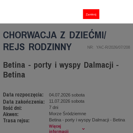
Zamknij
CHORWACJA Z DZIEĆMI/
REJS RODZINNY
NR: YAC-R/2026/07/208
Betina - porty i wyspy Dalmacji -
Betina
Data rozpoczęcia:
04.07.2026 sobota
Data zakończenia:
11.07.2026 sobota
Ilość dni:
7 dni
Akwen:
Morze Śródziemne
Trasa rejsu:
Betina - porty i wyspy Dalmacji - Betina
Więcej
informacji