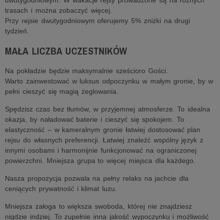
dwutygodniowym. W wakacje rejsy prowadzone są na różnych
trasach i można zobaczyć więcej.
Przy rejsie dwutygodniowym oferujemy 5% zniżki na drugi
tydzień.
MAŁA LICZBA UCZESTNIKÓW
Na pokładzie będzie maksymalnie sześcioro Gości.
Warto zainwestować w luksus odpoczynku w małym gronie, by w
pełni cieszyć się magią żeglowania.
Spędzisz czas bez tłumów, w przyjemnej atmosferze. To idealna
okazja, by naładować baterie i cieszyć się spokojem. To
elastyczność – w kameralnym gronie łatwiej dostosować plan
rejsu do własnych preferencji. Łatwiej znaleźć wspólny język z
innymi osobami i harmonijnie funkcjonować na ograniczonej
powierzchni. Mniejsza grupa to więcej miejsca dla każdego.
Nasza propozycja pozwala na pełny relaks na jachcie dla
ceniących prywatność i klimat luzu.
Mniejsza załoga to większa swoboda, której nie znajdziesz
nigdzie indziej. To zupełnie inna jakość wypoczynku i możliwość