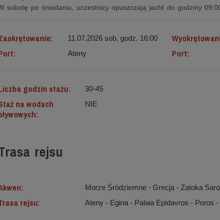
W sobotę po śniadaniu, uczestnicy opuszczają jacht do godziny 09:0
Zaokrętowanie:
Wyokrętowan
11.07.2026 sob, godz. 16:00
Port:
Port:
Ateny
Liczba godzin stażu:
30-45
Staż na wodach
NIE
pływowych:
Trasa rejsu
Akwen:
Morze Śródziemne ‐ Grecja - Zatoka Sar
Trasa rejsu:
Ateny - Egina - Palaia Epidavros - Poros -