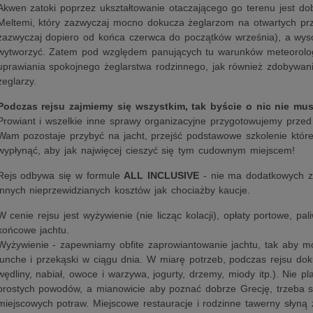
Akwen zatoki poprzez ukształtowanie otaczającego go terenu jest dobr
Meltemi, który zazwyczaj mocno dokucza żeglarzom na otwartych prz
zazwyczaj dopiero od końca czerwca do początków września), a wysok
wytworzyć. Zatem pod względem panujących tu warunków meteorologi
uprawiania spokojnego żeglarstwa rodzinnego, jak również zdobywan
żeglarzy.
Podczas rejsu zajmiemy się wszystkim, tak byście o nic nie musi
Prowiant i wszelkie inne sprawy organizacyjne przygotowujemy przed
Wam pozostaje przybyć na jacht, przejść podstawowe szkolenie które
wypłynąć, aby jak najwięcej cieszyć się tym cudownym miejscem!
Rejs odbywa się w formule
ALL INCLUSIVE
- nie ma dodatkowych zr
innych nieprzewidzianych kosztów jak chociażby kaucje.
W cenie rejsu jest wyżywienie (nie licząc kolacji), opłaty portowe, pal
końcowe jachtu.
Wyżywienie - zapewniamy obfite zaprowiantowanie jachtu, tak aby m
lunche i przekąski w ciągu dnia. W miarę potrzeb, podczas rejsu dok
wędliny, nabiał, owoce i warzywa, jogurty, drzemy, miody itp.). Nie pl
prostych powodów, a mianowicie aby poznać dobrze Grecję, trzeba
miejscowych potraw. Miejscowe restauracje i rodzinne tawerny słyną 