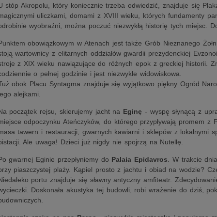
U stóp Akropolu, który koniecznie trzeba odwiedzić, znajduje się Plak
magicznymi uliczkami, domami z XVIII wieku, których fundamenty pam
odrobinie wyobraźni, można poczuć niezwykłą historię tych miejsc. Do
Punktem obowiązkowym w Atenach jest także Grób Nieznanego Żołnie
stoją wartownicy z elitarnych oddziałów gwardii prezydenckiej Evzono
stroje z XIX wieku nawiązujące do różnych epok z greckiej historii. 
codziennie o pełnej godzinie i jest niezwykle widowiskowa.
Tuż obok Placu Syntagma znajduje się wyjątkowo piękny Ogród Naro
jego alejkami.
Na początek rejsu, skierujemy jacht na
Eginę
- wyspę słynącą z upraw
miejsce odpoczynku Ateńczyków, do którego przypływają promem z P
masa tawern i restauracji, gwarnych kawiarni i sklepów z lokalnymi s
pistacji. Ale uwaga! Dzieci już nigdy nie spojrzą na Nutellę.
Po gwarnej Eginie przepłyniemy do
Palaia Epidavros
. W trakcie dn
przy piaszczystej plaży. Kąpiel prosto z jachtu i obiad na wodzie? Cz
Niedaleko portu znajduje się sławny antyczny amfiteatr. Zdecydowanie
wycieczki. Doskonała akustyka tej budowli, robi wrażenie do dziś, po
budowniczych.