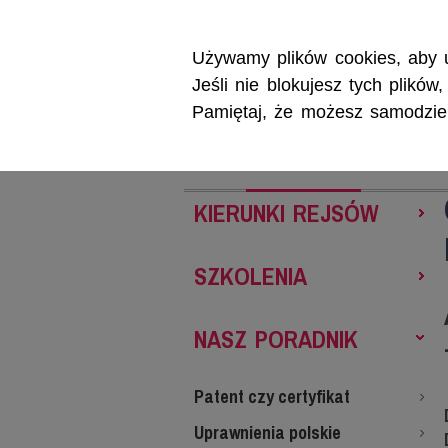
Używamy plików cookies, aby u
Jeśli nie blokujesz tych plikó
Pamiętaj, że możesz samodzieln
REJSY
SZKOL
KIERUNKI REJSÓW
SZKOLENIA
NASZ PORADNIK
Patent czy certyfikat
Uprawnienia polskie