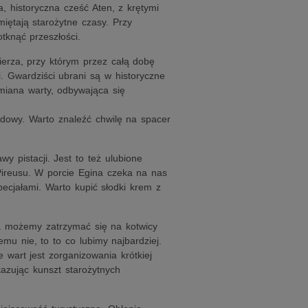
a, historyczna cześć Aten, z krętymi
iętają starożytne czasy. Przy
tknąć przeszłości.
rza, przy którym przez całą dobę
i. Gwardziści ubrani są w historyczne
Zmiana warty, odbywająca się
dowy. Warto znaleźć chwilę na spacer
y pistacji. Jest to też ulubione
ireusu. W porcie Egina czeka na nas
pecjałami. Warto kupić słodki krem z
ia możemy zatrzymać się na kotwicy
emu nie, to to co lubimy najbardziej.
 wart jest zorganizowania krótkiej
kazując kunszt starożytnych