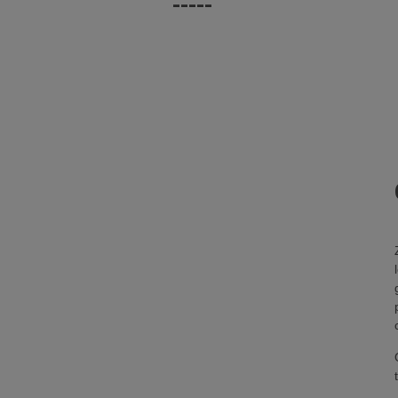
-----