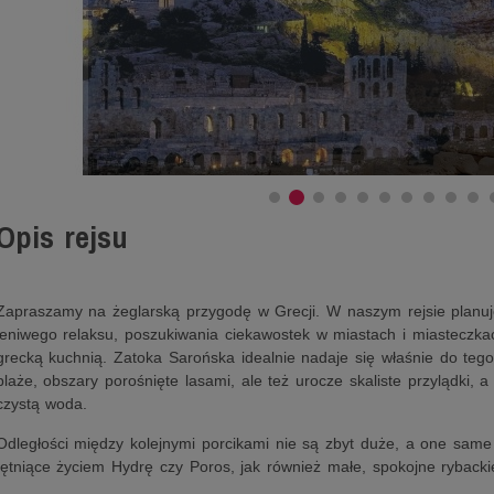
Opis rejsu
Zapraszamy na żeglarską przygodę w Grecji. W naszym rejsie planuj
leniwego relaksu, poszukiwania ciekawostek w miastach i miasteczka
grecką kuchnią. Zatoka Sarońska idealnie nadaje się właśnie do tego.
plaże, obszary porośnięte lasami, ale też urocze skaliste przylądki, a
czystą woda.
Odległości między kolejnymi porcikami nie są zbyt duże, a one same
tętniące życiem Hydrę czy Poros, jak również małe, spokojne rybacki