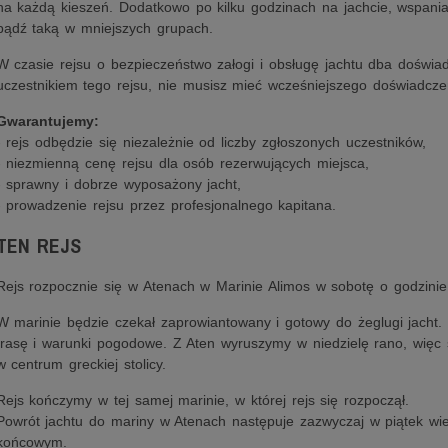
na każdą kieszeń. Dodatkowo po kilku godzinach na jachcie, wspanial
bądź taką w mniejszych grupach.
W czasie rejsu o bezpieczeństwo załogi i obsługę jachtu dba doświa
uczestnikiem tego rejsu, nie musisz mieć wcześniejszego doświadczen
Gwarantujemy:
- rejs odbędzie się niezależnie od liczby zgłoszonych uczestników,
- niezmienną cenę rejsu dla osób rezerwujących miejsca,
- sprawny i dobrze wyposażony jacht,
- prowadzenie rejsu przez profesjonalnego kapitana.
TEN REJS
Rejs rozpocznie się w Atenach w Marinie Alimos w sobotę o godzinie
W marinie będzie czekał zaprowiantowany i gotowy do żeglugi jacht.
trasę i warunki pogodowe. Z Aten wyruszymy w niedzielę rano, więc
w centrum greckiej stolicy.
Rejs kończymy w tej samej marinie, w której rejs się rozpoczął.
Powrót jachtu do mariny w Atenach następuje zazwyczaj w piątek wi
końcowym.