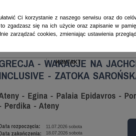
Rejsy morskie i śródlądowe, szkolenia żeglarskie, patenty i certyf
łatwić Ci korzystanie z naszego serwisu oraz do celów
w, to zgadzasz się na ich użycie oraz zapisanie w pamię
ie zarządzać cookies, zmieniając ustawienia przegląd
ENIA
CZARTERY
PATENTY I CERTYFIKA
GRECJA - WAKACJE NA JACHCI
KONTAKT
INCLUSIVE - ZATOKA SAROŃSKA
Ateny - Egina - Palaia Epidavros - Po
- Perdika - Ateny
Data rozpoczęcia:
11.07.2026 sobota
Data zakończenia:
18.07.2026 sobota