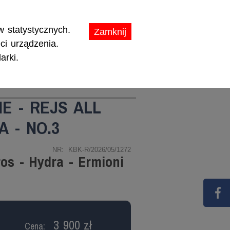
ikaty.
 statystycznych.
Zamknij
ci urządzenia.
arki.
TY
PROMOCJE
E - REJS ALL
 - NO.3
NR: KBK-R/2026/05/1272
ros - Hydra - Ermioni
3 900 zł
Cena: