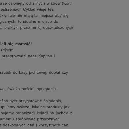
ze osłonięty od silnych wiatrów (wiatr
estrzeniach Cyklad wieje też
ie fale nie mają tu miejsca aby się
cznych, to idealne miejsce do
ia praktyki przez mniej doświadczonych
eli się martwić!
 rejsem.
 przeprowadzi nasz Kapitan i
zutek do kasy jachtowej, dopłat czy
iwo, świeża pościel, sprzątanie
ożna było przygotować śniadania,
upujemy świeże, lokalne produkty jak:
anujemy organizacji kolacji na jachcie z
 samemu spróbować przeróżnych
z doskonałych dań i korzystnych cen,